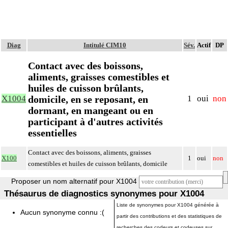
Diag
Intitulé CIM10
Sév.
Actif
DP
Contact avec des boissons,
aliments, graisses comestibles et
huiles de cuisson brûlants,
domicile, en se reposant, en
X1004
1
oui
non
dormant, en mangeant ou en
participant à d'autres activités
essentielles
Contact avec des boissons, aliments, graisses
X100
1
oui
non
comestibles et huiles de cuisson brûlants, domicile
Proposer un nom alternatif pour X1004
Thésaurus de diagnostics synonymes pour X1004
Liste de synonymes pour X1004 générée à
Aucun synonyme connu :(
partir des contributions et des statistiques de
recherches des codeurs et codeuses sur