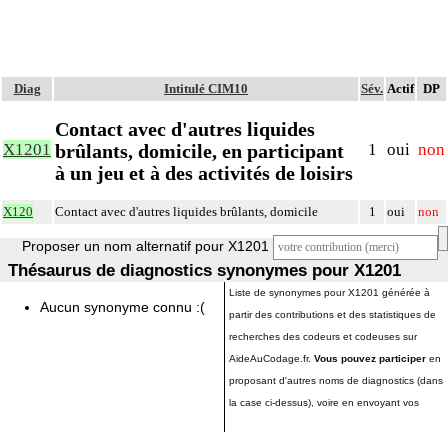
Diag
Intitulé CIM10
Sév.
Actif
DP
Contact avec d'autres liquides
brûlants, domicile, en participant
X1201
1
oui
non
à un jeu et à des activités de loisirs
X120
Contact avec d'autres liquides brûlants, domicile
1
oui
non
Proposer un nom alternatif pour X1201
Thésaurus de diagnostics synonymes pour X1201
Liste de synonymes pour X1201 générée à
Aucun synonyme connu :(
partir des contributions et des statistiques de
recherches des codeurs et codeuses sur
AideAuCodage.fr.
Vous pouvez participer
en
proposant d'autres noms de diagnostics (dans
la case ci-dessus), voire en envoyant vos