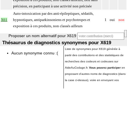
précision, en participant à une activité non précisée
Auto-intoxication par des anti-épileptiques, sédatifs,
X61
hypnotiques, antiparkinsoniens et psychotropes et
1
oui
non
exposition à ces produits, non classés ailleurs
Proposer un nom alternatif pour X619
Thésaurus de diagnostics synonymes pour X619
Liste de synonymes pour X619 générée à
Aucun synonyme connu :(
partir des contributions et des statistiques de
recherches des codeurs et codeuses sur
AideAuCodage.fr.
Vous pouvez participer
en
proposant d'autres noms de diagnostics (dans
la case ci-dessus), voire en envoyant vos