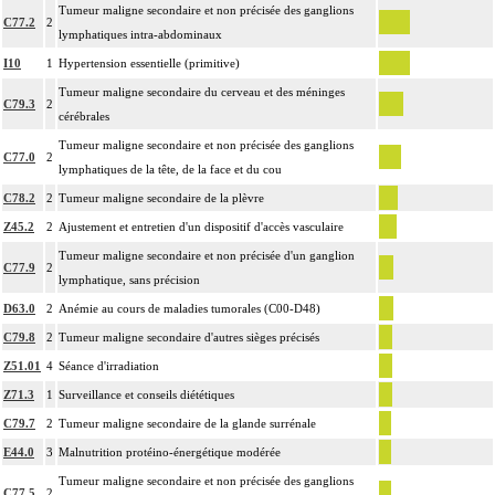
Tumeur maligne secondaire et non précisée des ganglions
C77.2
2
lymphatiques intra-abdominaux
I10
1
Hypertension essentielle (primitive)
Tumeur maligne secondaire du cerveau et des méninges
C79.3
2
cérébrales
Tumeur maligne secondaire et non précisée des ganglions
C77.0
2
lymphatiques de la tête, de la face et du cou
C78.2
2
Tumeur maligne secondaire de la plèvre
Z45.2
2
Ajustement et entretien d'un dispositif d'accès vasculaire
Tumeur maligne secondaire et non précisée d'un ganglion
C77.9
2
lymphatique, sans précision
D63.0
2
Anémie au cours de maladies tumorales (C00-D48)
C79.8
2
Tumeur maligne secondaire d'autres sièges précisés
Z51.01
4
Séance d'irradiation
Z71.3
1
Surveillance et conseils diététiques
C79.7
2
Tumeur maligne secondaire de la glande surrénale
E44.0
3
Malnutrition protéino-énergétique modérée
Tumeur maligne secondaire et non précisée des ganglions
C77.5
2