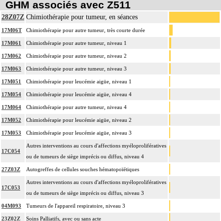
GHM associés avec Z511
28Z07Z
Chimiothérapie pour tumeur, en séances
17M06T
Chimiothérapie pour autre tumeur, très courte durée
17M061
Chimiothérapie pour autre tumeur, niveau 1
17M062
Chimiothérapie pour autre tumeur, niveau 2
17M063
Chimiothérapie pour autre tumeur, niveau 3
17M051
Chimiothérapie pour leucémie aigüe, niveau 1
17M054
Chimiothérapie pour leucémie aigüe, niveau 4
17M064
Chimiothérapie pour autre tumeur, niveau 4
17M052
Chimiothérapie pour leucémie aigüe, niveau 2
17M053
Chimiothérapie pour leucémie aigüe, niveau 3
Autres interventions au cours d'affections myéloprolifératives
17C054
ou de tumeurs de siège imprécis ou diffus, niveau 4
27Z03Z
Autogreffes de cellules souches hématopoïétiques
Autres interventions au cours d'affections myéloprolifératives
17C053
ou de tumeurs de siège imprécis ou diffus, niveau 3
04M093
Tumeurs de l'appareil respiratoire, niveau 3
23Z02Z
Soins Palliatifs, avec ou sans acte