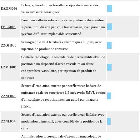
Échographie-doppler transthoracique du coeur et des
DZQM006
vaisseaux intrathoraciques
Pose d'un cathéter relié à une veine profonde du membre
EBLA003
supérieur ou du cou par voie transcutanée, avec pose d'un
système diffuseur implantable souscutané
Scanographie de 3 territoires anatomiques ou plus, avec
ZZQH033
injection de produit de contraste
Contrôle radiologique secondaire de perméabilité et/ou de
position d'un dispositif d'accès vasculaire ou d'une
EZMH001
endoprothèse vasculaire, par injection de produit de
contraste
Séance d'irradiation externe par accélérateur linéaire de
puissance égale ou supérieure à 5 mégavolts [MV], équipé
ZZNL063
d'un système de repositionnement guidé par imagerie
[IGRT]
Séance d'irradiation externe par accélérateur linéaire avec
ZZNL054
modulation d'intensité, avec contrôle de la position de la
cible
Administration locorégionale d'agent pharmacologique