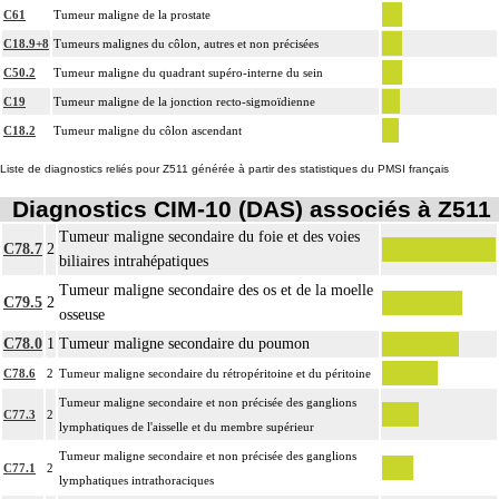
C61
Tumeur maligne de la prostate
C18.9+8
Tumeurs malignes du côlon, autres et non précisées
C50.2
Tumeur maligne du quadrant supéro-interne du sein
C19
Tumeur maligne de la jonction recto-sigmoïdienne
C18.2
Tumeur maligne du côlon ascendant
Liste de diagnostics reliés pour Z511 générée à partir des statistiques du PMSI français
Diagnostics CIM-10 (DAS) associés à Z511
Tumeur maligne secondaire du foie et des voies
C78.7
2
biliaires intrahépatiques
Tumeur maligne secondaire des os et de la moelle
C79.5
2
osseuse
C78.0
1
Tumeur maligne secondaire du poumon
C78.6
2
Tumeur maligne secondaire du rétropéritoine et du péritoine
Tumeur maligne secondaire et non précisée des ganglions
C77.3
2
lymphatiques de l'aisselle et du membre supérieur
Tumeur maligne secondaire et non précisée des ganglions
C77.1
2
lymphatiques intrathoraciques