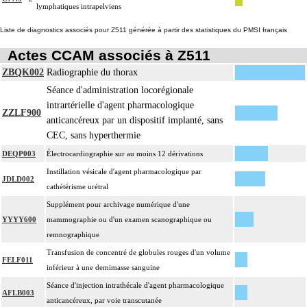
lymphatiques intrapelviens
Liste de diagnostics associés pour Z511 générée à partir des statistiques du PMSI français
Actes CCAM associés à Z511
ZBQK002
Radiographie du thorax
Séance d'administration locorégionale
intrartérielle d'agent pharmacologique
ZZLF900
anticancéreux par un dispositif implanté, sans
CEC, sans hyperthermie
DEQP003
Électrocardiographie sur au moins 12 dérivations
Instillation vésicale d'agent pharmacologique par
JDLD002
cathétérisme urétral
Supplément pour archivage numérique d'une
YYYY600
mammographie ou d'un examen scanographique ou
remnographique
Transfusion de concentré de globules rouges d'un volume
FELF011
inférieur à une demimasse sanguine
Séance d'injection intrathécale d'agent pharmacologique
AFLB003
anticancéreux, par voie transcutanée