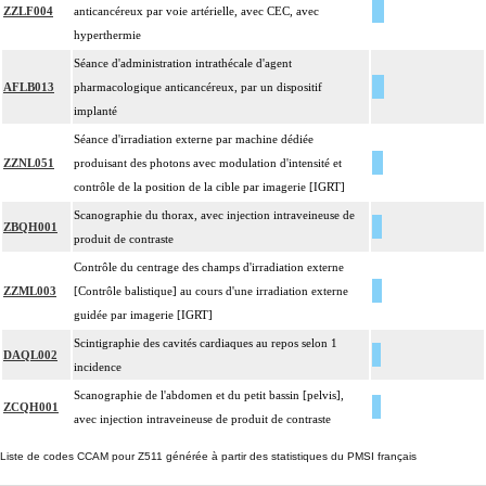
ZZLF004
anticancéreux par voie artérielle, avec CEC, avec
hyperthermie
Séance d'administration intrathécale d'agent
AFLB013
pharmacologique anticancéreux, par un dispositif
implanté
Séance d'irradiation externe par machine dédiée
ZZNL051
produisant des photons avec modulation d'intensité et
contrôle de la position de la cible par imagerie [IGRT]
Scanographie du thorax, avec injection intraveineuse de
ZBQH001
produit de contraste
Contrôle du centrage des champs d'irradiation externe
ZZML003
[Contrôle balistique] au cours d'une irradiation externe
guidée par imagerie [IGRT]
Scintigraphie des cavités cardiaques au repos selon 1
DAQL002
incidence
Scanographie de l'abdomen et du petit bassin [pelvis],
ZCQH001
avec injection intraveineuse de produit de contraste
Liste de codes CCAM pour Z511 générée à partir des statistiques du PMSI français