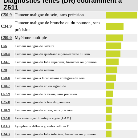
Diagnostics reliés (DR) couramment à
Z511
C50.9
Tumeur maligne du sein, sans précision
Tumeur maligne de bronche ou du poumon, sans
C34.9
précision
C90.0
Myélome multiple
C56
Tumeur maligne de l'ovaire
C50.4
Tumeur maligne du quadrant supéro-externe du sein
C34.1
Tumeur maligne du lobe supérieur, bronches ou poumon
C20
Tumeur maligne du rectum
C50.8
Tumeur maligne à localisations contiguës du sein
C18.7
Tumeur maligne du côlon sigmoïde
C67.9
Tumeur maligne de la vessie, sans précision
C25.0
Tumeur maligne de la tête du pancréas
C18.9
Tumeur maligne du côlon, sans précision
C92.0
Leucémie myéloblastique aigüe [LAM]
C83.3
Lymphome diffus à grandes cellules B
C34.3
Tumeur maligne du lobe inférieur, bronches ou poumon