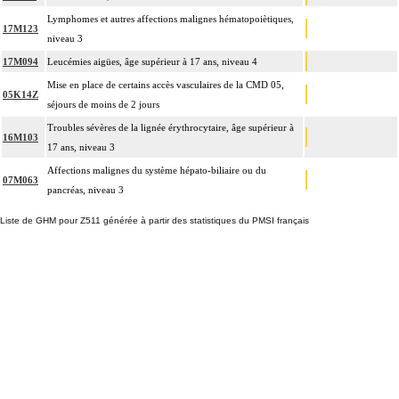
Lymphomes et autres affections malignes hématopoiètiques,
17M123
niveau 3
17M094
Leucémies aigües, âge supérieur à 17 ans, niveau 4
Mise en place de certains accès vasculaires de la CMD 05,
05K14Z
séjours de moins de 2 jours
Troubles sévères de la lignée érythrocytaire, âge supérieur à
16M103
17 ans, niveau 3
Affections malignes du système hépato-biliaire ou du
07M063
pancréas, niveau 3
Liste de GHM pour Z511 générée à partir des statistiques du PMSI français