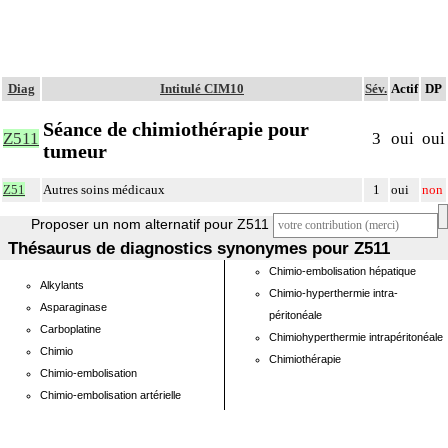
Diag
Intitulé CIM10
Sév.
Actif
DP
Séance de chimiothérapie pour
Z511
3
oui
oui
tumeur
Z51
Autres soins médicaux
1
oui
non
Proposer un nom alternatif pour Z511
Thésaurus de diagnostics synonymes pour Z511
Chimio-embolisation hépatique
Alkylants
Chimio-hyperthermie intra-
Asparaginase
péritonéale
Carboplatine
Chimiohyperthermie intrapéritonéale
Chimio
Chimiothérapie
Chimio-embolisation
Chimio-embolisation artérielle