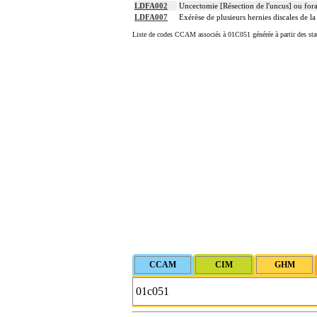
LDFA002
Uncectomie [Résection de l'uncus] ou fora
LDFA007
Exérèse de plusieurs hernies discales de l
Liste de codes CCAM associés à 01C051 générée à partir des sta