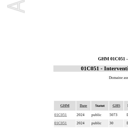
GHM 01C051 - In
01C051 - Interventi
Domaine asso
GHM
Date
Statut
GHS
01C051
2024
public
5073
01C051
2024
public
30