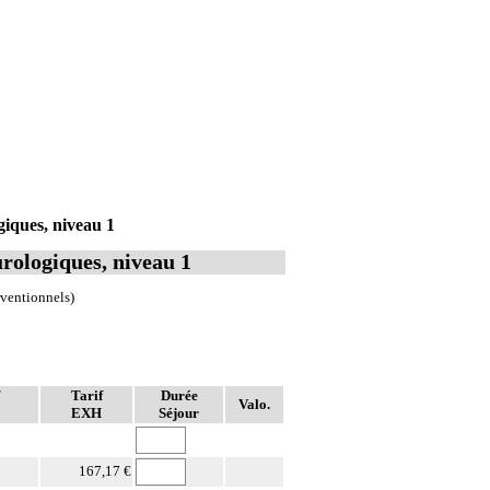
giques, niveau 1
urologiques, niveau 1
rventionnels)
Tarif
Durée
Valo.
EXH
Séjour
167,17 €