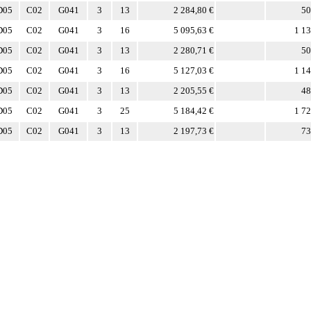
D05
C02
G041
3
13
2 284,80 €
50
D05
C02
G041
3
16
5 095,63 €
1 13
D05
C02
G041
3
13
2 280,71 €
50
D05
C02
G041
3
16
5 127,03 €
1 14
D05
C02
G041
3
13
2 205,55 €
48
D05
C02
G041
3
25
5 184,42 €
1 72
D05
C02
G041
3
13
2 197,73 €
73