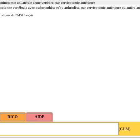
minotomie unilatérale d'une vertèbre, par cervicotomie antérieure
a colonne vertébrale avec ostéosynthèse et/ou arthrodèse, par cervicotomie antérieure ou antérolat
tistiques du PMSI français
(GHM)