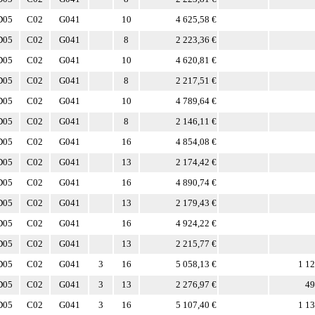
D05
C02
G041
10
4 625,58 €
D05
C02
G041
8
2 223,36 €
D05
C02
G041
10
4 620,81 €
D05
C02
G041
8
2 217,51 €
D05
C02
G041
10
4 789,64 €
D05
C02
G041
8
2 146,11 €
D05
C02
G041
16
4 854,08 €
D05
C02
G041
13
2 174,42 €
D05
C02
G041
16
4 890,74 €
D05
C02
G041
13
2 179,43 €
D05
C02
G041
16
4 924,22 €
D05
C02
G041
13
2 215,77 €
D05
C02
G041
3
16
5 058,13 €
1 12
D05
C02
G041
3
13
2 276,97 €
49
D05
C02
G041
3
16
5 107,40 €
1 13