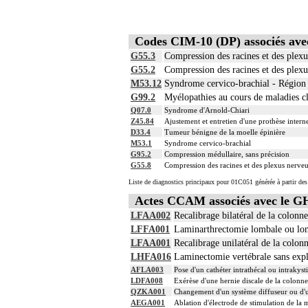
Codes CIM-10 (DP) associés av
G55.3
Compression des racines et des ple
G55.2
Compression des racines et des plex
M53.12
Syndrome cervico-brachial - Région 
G99.2
Myélopathies au cours de maladies cla
Q07.0
Syndrome d'Arnold-Chiari
Z45.84
Ajustement et entretien d'une prothèse inter
D33.4
Tumeur bénigne de la moelle épinière
M53.1
Syndrome cervico-brachial
G95.2
Compression médullaire, sans précision
G55.8
Compression des racines et des plexus nerveux
Liste de diagnostics principaux pour 01C051 générée à partir des
Actes CCAM associés avec le 
LFAA002
Recalibrage bilatéral de la colonn
LFFA001
Laminarthrectomie lombale ou lomb
LFAA001
Recalibrage unilatéral de la colon
LHFA016
Laminectomie vertébrale sans explo
AFLA003
Pose d'un cathéter intrathécal ou intraky
LDFA008
Exérèse d'une hernie discale de la colonne
QZKA001
Changement d'un système diffuseur ou d'u
AEGA001
Ablation d'électrode de stimulation de la m