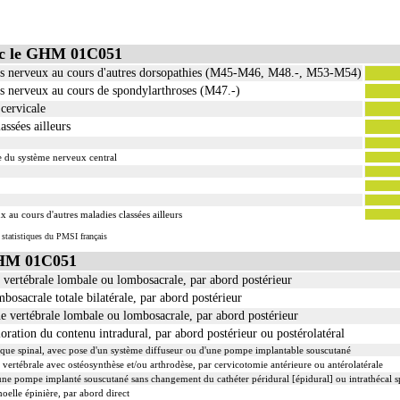
ec le GHM 01C051
xus nerveux au cours d'autres dorsopathies (M45-M46, M48.-, M53-M54)
us nerveux au cours de spondylarthroses (M47.-)
cervicale
ssées ailleurs
ne du système nerveux central
 au cours d'autres maladies classées ailleurs
 statistiques du PMSI français
GHM 01C051
e vertébrale lombale ou lombosacrale, par abord postérieur
osacrale totale bilatérale, par abord postérieur
ne vertébrale lombale ou lombosacrale, par abord postérieur
ration du contenu intradural, par abord postérieur ou postérolatéral
stique spinal, avec pose d'un système diffuseur ou d'une pompe implantable souscutané
 vertébrale avec ostéosynthèse et/ou arthrodèse, par cervicotomie antérieure ou antérolatérale
ne pompe implanté souscutané sans changement du cathéter péridural [épidural] ou intrathécal s
oelle épinière, par abord direct