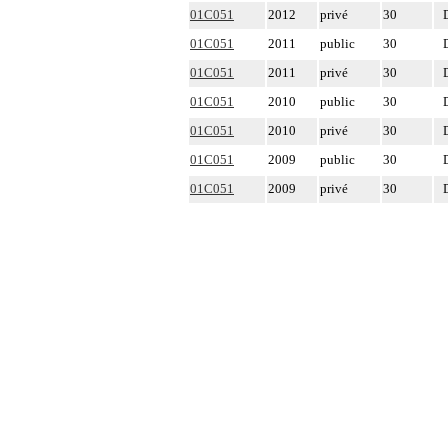
01C051
2012
privé
30
01C051
2011
public
30
01C051
2011
privé
30
01C051
2010
public
30
01C051
2010
privé
30
01C051
2009
public
30
01C051
2009
privé
30