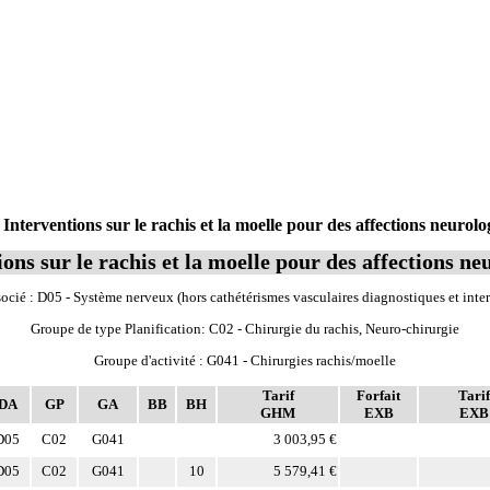
terventions sur le rachis et la moelle pour des affections neurolo
ons sur le rachis et la moelle pour des affections ne
cié : D05 - Système nerveux (hors cathétérismes vasculaires diagnostiques et inte
Groupe de type Planification: C02 - Chirurgie du rachis, Neuro-chirurgie
Groupe d'activité : G041 - Chirurgies rachis/moelle
Tarif
Forfait
Tarif
DA
GP
GA
BB
BH
GHM
EXB
EXB
D05
C02
G041
3 003,95 €
D05
C02
G041
10
5 579,41 €