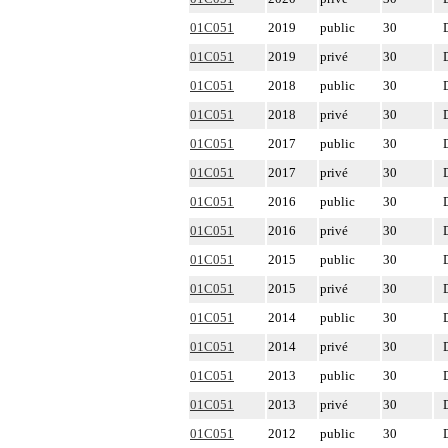
01C051
2019
public
30
01C051
2019
privé
30
01C051
2018
public
30
01C051
2018
privé
30
01C051
2017
public
30
01C051
2017
privé
30
01C051
2016
public
30
01C051
2016
privé
30
01C051
2015
public
30
01C051
2015
privé
30
01C051
2014
public
30
01C051
2014
privé
30
01C051
2013
public
30
01C051
2013
privé
30
01C051
2012
public
30