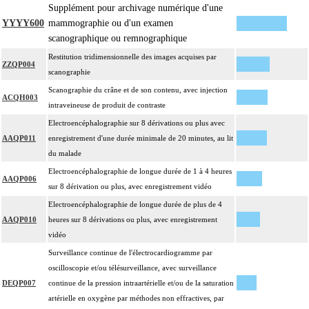
Supplément pour archivage numérique d'une
YYYY600
mammographie ou d'un examen
scanographique ou remnographique
Restitution tridimensionnelle des images acquises par
ZZQP004
scanographie
Scanographie du crâne et de son contenu, avec injection
ACQH003
intraveineuse de produit de contraste
Electroencéphalographie sur 8 dérivations ou plus avec
AAQP011
enregistrement d'une durée minimale de 20 minutes, au lit
du malade
Electroencéphalographie de longue durée de 1 à 4 heures
AAQP006
sur 8 dérivation ou plus, avec enregistrement vidéo
Electroencéphalographie de longue durée de plus de 4
AAQP010
heures sur 8 dérivations ou plus, avec enregistrement
vidéo
Surveillance continue de l'électrocardiogramme par
oscilloscopie et/ou télésurveillance, avec surveillance
DEQP007
continue de la pression intraartérielle et/ou de la saturation
artérielle en oxygène par méthodes non effractives, par