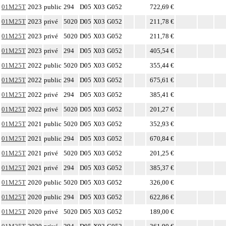
01M25T
2023
public
294
D05
X03
G052
722,69 €
01M25T
2023
privé
5020
D05
X03
G052
211,78 €
01M25T
2023
privé
5020
D05
X03
G052
211,78 €
01M25T
2023
privé
294
D05
X03
G052
405,54 €
01M25T
2022
public
5020
D05
X03
G052
355,44 €
01M25T
2022
public
294
D05
X03
G052
675,61 €
01M25T
2022
privé
294
D05
X03
G052
385,41 €
01M25T
2022
privé
5020
D05
X03
G052
201,27 €
01M25T
2021
public
5020
D05
X03
G052
352,93 €
01M25T
2021
public
294
D05
X03
G052
670,84 €
01M25T
2021
privé
5020
D05
X03
G052
201,25 €
01M25T
2021
privé
294
D05
X03
G052
385,37 €
01M25T
2020
public
5020
D05
X03
G052
326,00 €
01M25T
2020
public
294
D05
X03
G052
622,86 €
01M25T
2020
privé
5020
D05
X03
G052
189,00 €