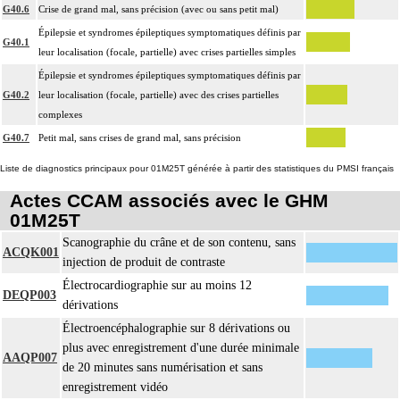
G40.6
Crise de grand mal, sans précision (avec ou sans petit mal)
Épilepsie et syndromes épileptiques symptomatiques définis par
G40.1
leur localisation (focale, partielle) avec crises partielles simples
Épilepsie et syndromes épileptiques symptomatiques définis par
G40.2
leur localisation (focale, partielle) avec des crises partielles
complexes
G40.7
Petit mal, sans crises de grand mal, sans précision
Liste de diagnostics principaux pour 01M25T générée à partir des statistiques du PMSI français
Actes CCAM associés avec le GHM
01M25T
Scanographie du crâne et de son contenu, sans
ACQK001
injection de produit de contraste
Électrocardiographie sur au moins 12
DEQP003
dérivations
Électroencéphalographie sur 8 dérivations ou
plus avec enregistrement d'une durée minimale
AAQP007
de 20 minutes sans numérisation et sans
enregistrement vidéo