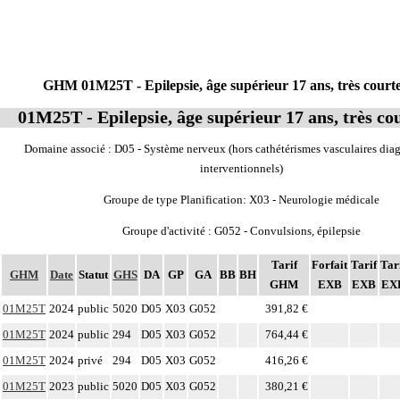
GHM 01M25T - Epilepsie, âge supérieur 17 ans, très court
01M25T - Epilepsie, âge supérieur 17 ans, très co
Domaine associé : D05 - Système nerveux (hors cathétérismes vasculaires diag
interventionnels)
Groupe de type Planification: X03 - Neurologie médicale
Groupe d'activité : G052 - Convulsions, épilepsie
Tarif
Forfait
Tarif
Tar
GHM
Date
Statut
GHS
DA
GP
GA
BB
BH
GHM
EXB
EXB
EX
01M25T
2024
public
5020
D05
X03
G052
391,82 €
01M25T
2024
public
294
D05
X03
G052
764,44 €
01M25T
2024
privé
294
D05
X03
G052
416,26 €
01M25T
2023
public
5020
D05
X03
G052
380,21 €