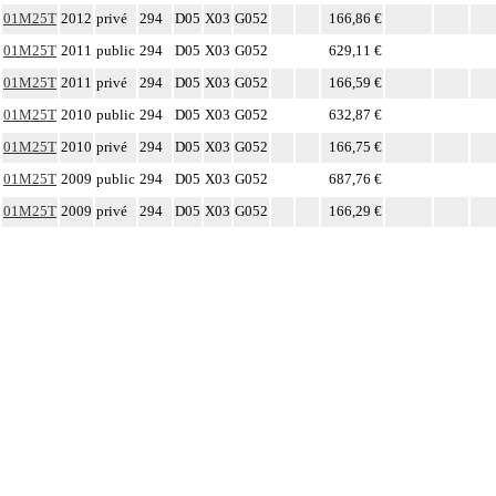
01M25T
2012
privé
294
D05
X03
G052
166,86 €
01M25T
2011
public
294
D05
X03
G052
629,11 €
01M25T
2011
privé
294
D05
X03
G052
166,59 €
01M25T
2010
public
294
D05
X03
G052
632,87 €
01M25T
2010
privé
294
D05
X03
G052
166,75 €
01M25T
2009
public
294
D05
X03
G052
687,76 €
01M25T
2009
privé
294
D05
X03
G052
166,29 €