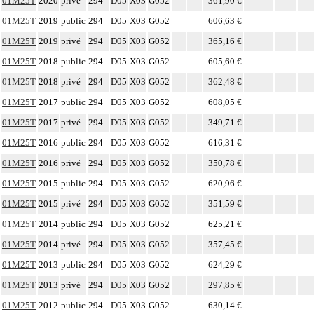
01M25T
2020
privé
294
D05
X03
G052
361,90 €
01M25T
2019
public
294
D05
X03
G052
606,63 €
01M25T
2019
privé
294
D05
X03
G052
365,16 €
01M25T
2018
public
294
D05
X03
G052
605,60 €
01M25T
2018
privé
294
D05
X03
G052
362,48 €
01M25T
2017
public
294
D05
X03
G052
608,05 €
01M25T
2017
privé
294
D05
X03
G052
349,71 €
01M25T
2016
public
294
D05
X03
G052
616,31 €
01M25T
2016
privé
294
D05
X03
G052
350,78 €
01M25T
2015
public
294
D05
X03
G052
620,96 €
01M25T
2015
privé
294
D05
X03
G052
351,59 €
01M25T
2014
public
294
D05
X03
G052
625,21 €
01M25T
2014
privé
294
D05
X03
G052
357,45 €
01M25T
2013
public
294
D05
X03
G052
624,29 €
01M25T
2013
privé
294
D05
X03
G052
297,85 €
01M25T
2012
public
294
D05
X03
G052
630,14 €