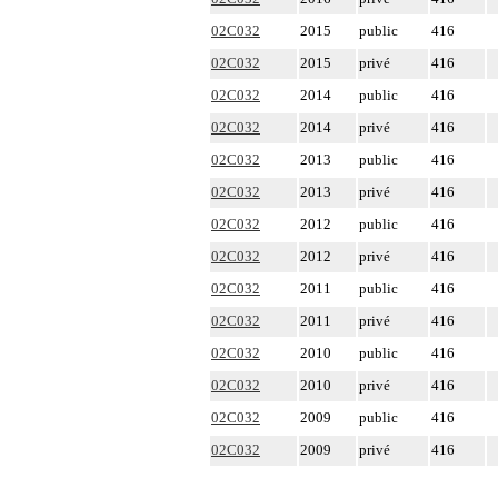
02C032
2015
public
416
02C032
2015
privé
416
02C032
2014
public
416
02C032
2014
privé
416
02C032
2013
public
416
02C032
2013
privé
416
02C032
2012
public
416
02C032
2012
privé
416
02C032
2011
public
416
02C032
2011
privé
416
02C032
2010
public
416
02C032
2010
privé
416
02C032
2009
public
416
02C032
2009
privé
416