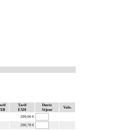
e
arif
Tarif
Durée
Valo.
XB
EXH
Séjour
299,66 €
290,78 €