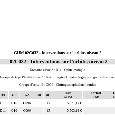
GHM 02C032 - Interventions sur l'orbite, niveau 2
02C032 - Interventions sur l'orbite, niveau 2
Domaine associé : D11 - Ophtalmologie
Groupe de type Planification: C16 - Chirurgie Ophtalmologique et greffe de corné
Groupe d'activité : G096 - Chirurgies ophtalmo lourdes
Tarif
Forfait
T
DA
GP
GA
BB
BH
GHM
EXB
E
D11
C16
G096
15
5 671,17 €
D11
C16
G096
15
5 503,13 €