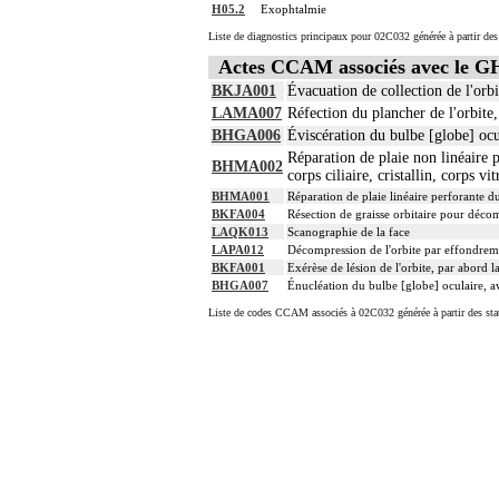
H05.2
Exophtalmie
Liste de diagnostics principaux pour 02C032 générée à partir des
Actes CCAM associés avec le 
BKJA001
Évacuation de collection de l'orbi
LAMA007
Réfection du plancher de l'orbite,
BHGA006
Éviscération du bulbe [globe] ocu
Réparation de plaie non linéaire p
BHMA002
corps ciliaire, cristallin, corps vit
BHMA001
Réparation de plaie linéaire perforante d
BKFA004
Résection de graisse orbitaire pour décom
LAQK013
Scanographie de la face
LAPA012
Décompression de l'orbite par effondremen
BKFA001
Exérèse de lésion de l'orbite, par abord la
BHGA007
Énucléation du bulbe [globe] oculaire, a
Liste de codes CCAM associés à 02C032 générée à partir des sta