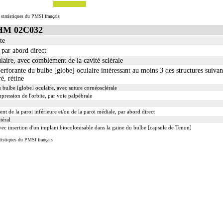
 statistiques du PMSI français
GHM 02C032
te
 par abord direct
laire, avec comblement de la cavité sclérale
erforante du bulbe [globe] oculaire intéressant au moins 3 des structures suivante
ré, rétine
u bulbe [globe] oculaire, avec suture cornéosclérale
pression de l'orbite, par voie palpébrale
t de la paroi inférieure et/ou de la paroi médiale, par abord direct
téral
vec insertion d'un implant biocolonisable dans la gaine du bulbe [capsule de Tenon]
tistiques du PMSI français