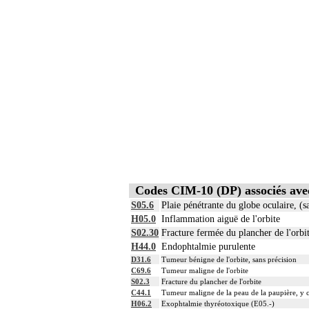
Codes CIM-10 (DP) associés av
S05.6
Plaie pénétrante du globe oculaire, (s
H05.0
Inflammation aiguë de l'orbite
S02.30
Fracture fermée du plancher de l'orbi
H44.0
Endophtalmie purulente
D31.6
Tumeur bénigne de l'orbite, sans précision
C69.6
Tumeur maligne de l'orbite
S02.3
Fracture du plancher de l'orbite
C44.1
Tumeur maligne de la peau de la paupière, y 
H06.2
Exophtalmie thyréotoxique (E05.-)