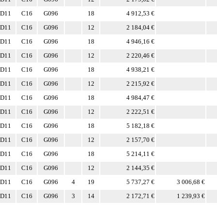
D11
C16
G096
18
4 912,53 €
D11
C16
G096
12
2 184,04 €
D11
C16
G096
18
4 946,16 €
D11
C16
G096
12
2 220,46 €
D11
C16
G096
18
4 938,21 €
D11
C16
G096
12
2 215,92 €
D11
C16
G096
18
4 984,47 €
D11
C16
G096
12
2 222,51 €
D11
C16
G096
18
5 182,18 €
D11
C16
G096
12
2 157,70 €
D11
C16
G096
18
5 214,11 €
D11
C16
G096
12
2 144,35 €
D11
C16
G096
4
19
5 737,27 €
3 006,68 €
D11
C16
G096
3
14
2 172,71 €
1 239,93 €