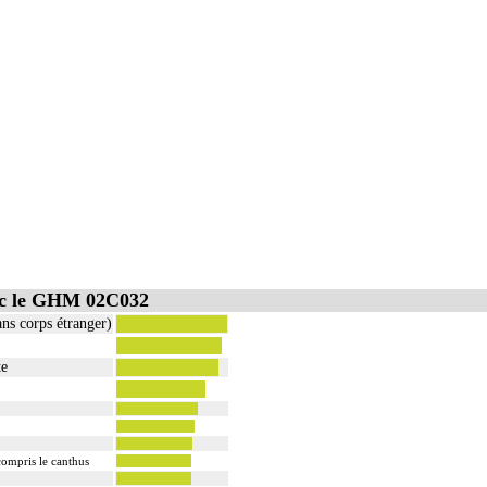
ec le GHM 02C032
ans corps étranger)
te
compris le canthus