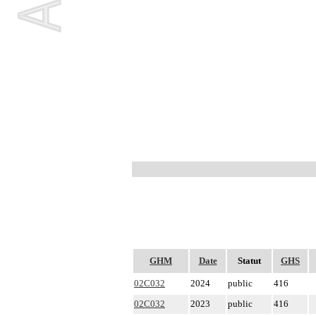
GHM
Date
Statut
GHS
02C032
2024
public
416
02C032
2023
public
416