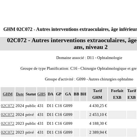
GHM 02C072 - Autres interventions extraoculaires, âge inférieur
02C072 - Autres interventions extraoculaires, âge
ans, niveau 2
Domaine associé : D11 - Ophtalmologie
Groupe de type Planification: C16 - Chirurgie Ophtalmologique et gre
Groupe d'activité : G099 - Autres chirurgies ophtalmo
Tarif
Forfait
Tarif
GHM
Date
Statut
GHS
DA
GP
GA
BB
BH
GHM
EXB
EXB
02C072
2024
public
431
D11
C16
G099
4 430,25 €
02C072
2024
privé
431
D11
C16
G099
2 453,10 €
02C072
2023
public
431
D11
C16
G099
4 188,30 €
02C072
2023
privé
431
D11
C16
G099
2 389,94 €