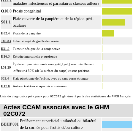
H19.2
maladies infectieuses et parasitaires classées ailleurs
Q10.0
Ptosis congénital
Plaie ouverte de la paupière et de la région péri-
S01.1
oculaire
H02.4
Ptosis de la paupière
T86.83
Echec et rejet de greffe de cornée
D31.0
Tumeur bénigne de la conjonctive
H16.3
Kératite interstitielle et profonde
Épidermolyse nécrosante suraiguë [Lyell] avec décollement
L51.29
inférieur à 30% (de la surface du corps) et sans précison
S05.4
Plaie pénétrante de l'orbite, avec ou sans corps étranger
H17.8
Autres cicatrices et opacités cornéennes
Liste de diagnostics principaux pour 02C072 générée à partir des statistiques du PMSI français
Actes CCAM associés avec le GHM
02C072
Prélèvement superficiel unilatéral ou bilatéral
BDHP001
de la cornée pour frottis et/ou culture