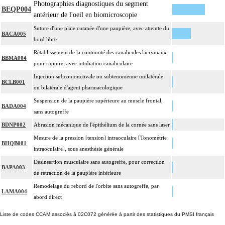
Photographies diagnostiques du segment
BEQP004
antérieur de l'oeil en biomicroscopie
Suture d'une plaie cutanée d'une paupière, avec atteinte du
BACA005
bord libre
Rétablissement de la continuité des canalicules lacrymaux
BBMA004
pour rupture, avec intubation canaliculaire
Injection subconjonctivale ou subtenonienne unilatérale
BCLB001
ou bilatérale d'agent pharmacologique
Suspension de la paupière supérieure au muscle frontal,
BADA004
sans autogreffe
BDNP002
Abrasion mécanique de l'épithélium de la cornée sans laser
Mesure de la pression [tension] intraoculaire [Tonométrie
BHQB001
intraoculaire], sous anesthésie générale
Désinsertion musculaire sans autogreffe, pour correction
BAPA003
de rétraction de la paupière inférieure
Remodelage du rebord de l'orbite sans autogreffe, par
LAMA004
abord direct
Liste de codes CCAM associés à 02C072 générée à partir des statistiques du PMSI français