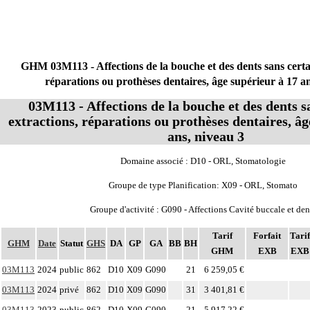
GHM 03M113 - Affections de la bouche et des dents sans certai
réparations ou prothèses dentaires, âge supérieur à 17 an
03M113 - Affections de la bouche et des dents s
extractions, réparations ou prothèses dentaires, âg
ans, niveau 3
Domaine associé : D10 - ORL, Stomatologie
Groupe de type Planification: X09 - ORL, Stomato
Groupe d'activité : G090 - Affections Cavité buccale et den
Tarif
Forfait
Tarif
GHM
Date
Statut
GHS
DA
GP
GA
BB
BH
GHM
EXB
EXB
03M113
2024
public
862
D10
X09
G090
21
6 259,05 €
03M113
2024
privé
862
D10
X09
G090
31
3 401,81 €
03M113
2023
public
862
D10
X09
G090
21
5 917,22 €