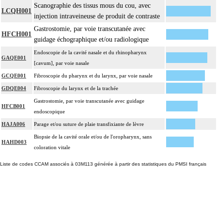
Scanographie des tissus mous du cou, avec
LCQH001
injection intraveineuse de produit de contraste
Gastrostomie, par voie transcutanée avec
HFCH001
guidage échographique et/ou radiologique
Endoscopie de la cavité nasale et du rhinopharynx
GAQE001
[cavum], par voie nasale
GCQE001
Fibroscopie du pharynx et du larynx, par voie nasale
GDQE004
Fibroscopie du larynx et de la trachée
Gastrostomie, par voie transcutanée avec guidage
HFCB001
endoscopique
HAJA006
Parage et/ou suture de plaie transfixiante de lèvre
Biopsie de la cavité orale et/ou de l'oropharynx, sans
HAHD003
coloration vitale
Liste de codes CCAM associés à 03M113 générée à partir des statistiques du PMSI français