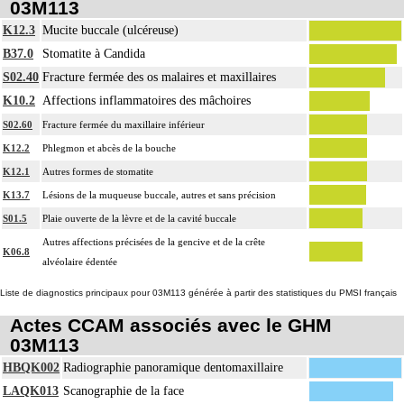
03M113
K12.3
Mucite buccale (ulcéreuse)
B37.0
Stomatite à Candida
S02.40
Fracture fermée des os malaires et maxillaires
K10.2
Affections inflammatoires des mâchoires
S02.60
Fracture fermée du maxillaire inférieur
K12.2
Phlegmon et abcès de la bouche
K12.1
Autres formes de stomatite
K13.7
Lésions de la muqueuse buccale, autres et sans précision
S01.5
Plaie ouverte de la lèvre et de la cavité buccale
Autres affections précisées de la gencive et de la crête
K06.8
alvéolaire édentée
Liste de diagnostics principaux pour 03M113 générée à partir des statistiques du PMSI français
Actes CCAM associés avec le GHM
03M113
HBQK002
Radiographie panoramique dentomaxillaire
LAQK013
Scanographie de la face