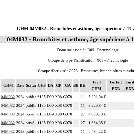
GHM 04M032 - Bronchites et asthme, âge supérieur à 17 a
04M032 - Bronchites et asthme, âge supérieur à 1
Domaine associé : D09 - Pneumologie
Groupe de type Planification: X08 - Pneumologie
Groupe d'activité : G078 - Bronchites, bronchiolites et ast
Tarif
Forfait
Tari
GHM
Date
Statut
GHS
DA
GP
GA
BB
BH
GHM
EXB
EXB
04M032
2024
public
6135
D09
X08
G078
11
5 801,04 €
04M032
2024
public
1135
D09
X08
G078
11
3 220,84 €
04M032
2024
privé
6135
D09
X08
G078
27
4 080,73 €
04M032
2024
privé
1135
D09
X08
G078
27
1 664,85 €
04M032
2023
public
6135
D09
X08
G078
11
5 484,22 €