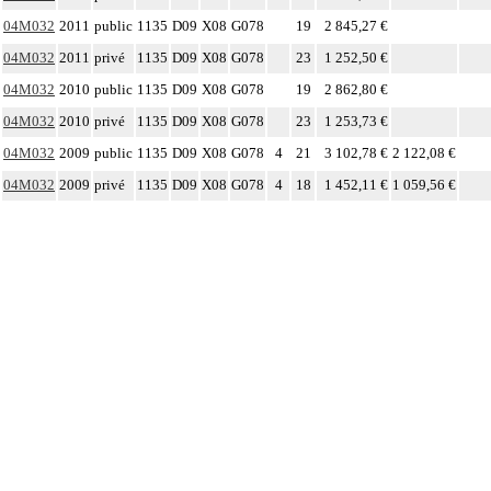
04M032
2011
public
1135
D09
X08
G078
19
2 845,27 €
04M032
2011
privé
1135
D09
X08
G078
23
1 252,50 €
04M032
2010
public
1135
D09
X08
G078
19
2 862,80 €
04M032
2010
privé
1135
D09
X08
G078
23
1 253,73 €
04M032
2009
public
1135
D09
X08
G078
4
21
3 102,78 €
2 122,08 €
04M032
2009
privé
1135
D09
X08
G078
4
18
1 452,11 €
1 059,56 €