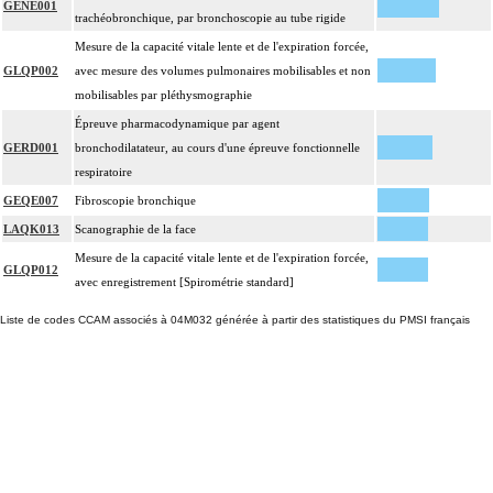
GENE001
trachéobronchique, par bronchoscopie au tube rigide
Mesure de la capacité vitale lente et de l'expiration forcée,
GLQP002
avec mesure des volumes pulmonaires mobilisables et non
mobilisables par pléthysmographie
Épreuve pharmacodynamique par agent
GERD001
bronchodilatateur, au cours d'une épreuve fonctionnelle
respiratoire
GEQE007
Fibroscopie bronchique
LAQK013
Scanographie de la face
Mesure de la capacité vitale lente et de l'expiration forcée,
GLQP012
avec enregistrement [Spirométrie standard]
Liste de codes CCAM associés à 04M032 générée à partir des statistiques du PMSI français