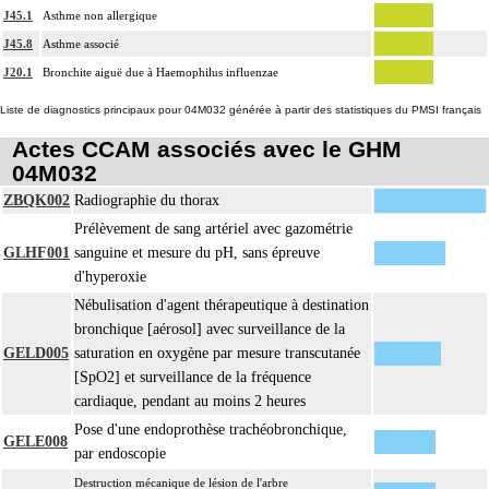
J45.1
Asthme non allergique
J45.8
Asthme associé
J20.1
Bronchite aiguë due à Haemophilus influenzae
Liste de diagnostics principaux pour 04M032 générée à partir des statistiques du PMSI français
Actes CCAM associés avec le GHM
04M032
ZBQK002
Radiographie du thorax
Prélèvement de sang artériel avec gazométrie
GLHF001
sanguine et mesure du pH, sans épreuve
d'hyperoxie
Nébulisation d'agent thérapeutique à destination
bronchique [aérosol] avec surveillance de la
GELD005
saturation en oxygène par mesure transcutanée
[SpO2] et surveillance de la fréquence
cardiaque, pendant au moins 2 heures
Pose d'une endoprothèse trachéobronchique,
GELE008
par endoscopie
Destruction mécanique de lésion de l'arbre