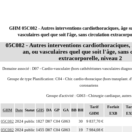
GHM 05C082 - Autres interventions cardiothoraciques, âge su
vasculaires quel que soit l'âge, sans circulation extracorpo
05C082 - Autres interventions cardiothoraciques, 
an, ou vasculaires quel que soit l'âge, sans 
extracorporelle, niveau 2
Domaine associé : D07 - Cardio-vasculaire (hors cathétérismes vasculaires diagno
Groupe de type Planification: C04 - Chir. cardio-thoracique (hors transplant. d
coronariens
Groupe d'activité : G063 - Chirurgie cardiaque, autres
Tarif
Forfait
Tar
GHM
Date
Statut
GHS
DA
GP
GA
BB
BH
GHM
EXB
EX
05C082
2024
public
1827
D07
C04
G063
30
9 837,70 €
05C082
2024
public
1455
D07
C04
G063
19
7 984,08 €