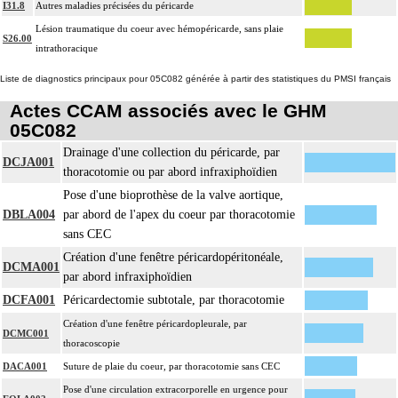
I31.8
Autres maladies précisées du péricarde
Lésion traumatique du coeur avec hémopéricarde, sans plaie
S26.00
intrathoracique
Liste de diagnostics principaux pour 05C082 générée à partir des statistiques du PMSI français
Actes CCAM associés avec le GHM
05C082
Drainage d'une collection du péricarde, par
DCJA001
thoracotomie ou par abord infraxiphoïdien
Pose d'une bioprothèse de la valve aortique,
DBLA004
par abord de l'apex du coeur par thoracotomie
sans CEC
Création d'une fenêtre péricardopéritonéale,
DCMA001
par abord infraxiphoïdien
DCFA001
Péricardectomie subtotale, par thoracotomie
Création d'une fenêtre péricardopleurale, par
DCMC001
thoracoscopie
DACA001
Suture de plaie du coeur, par thoracotomie sans CEC
Pose d'une circulation extracorporelle en urgence pour