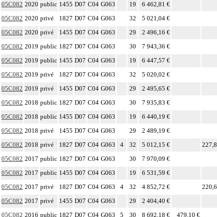
05C082
2020
public
1455
D07
C04
G063
19
6 462,81 €
05C082
2020
privé
1827
D07
C04
G063
32
5 021,04 €
05C082
2020
privé
1455
D07
C04
G063
29
2 496,16 €
05C082
2019
public
1827
D07
C04
G063
30
7 943,36 €
05C082
2019
public
1455
D07
C04
G063
19
6 447,57 €
05C082
2019
privé
1827
D07
C04
G063
32
5 020,02 €
05C082
2019
privé
1455
D07
C04
G063
29
2 495,65 €
05C082
2018
public
1827
D07
C04
G063
30
7 935,83 €
05C082
2018
public
1455
D07
C04
G063
19
6 440,19 €
05C082
2018
privé
1455
D07
C04
G063
29
2 489,19 €
05C082
2018
privé
1827
D07
C04
G063
4
32
5 012,15 €
227,8
05C082
2017
public
1827
D07
C04
G063
30
7 970,09 €
05C082
2017
public
1455
D07
C04
G063
19
6 531,59 €
05C082
2017
privé
1827
D07
C04
G063
4
32
4 852,72 €
220,6
05C082
2017
privé
1455
D07
C04
G063
29
2 404,40 €
05C082
2016
public
1827
D07
C04
G063
5
30
8 692,18 €
479,10 €