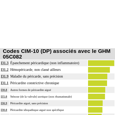
Codes CIM-10 (DP) associés avec le GHM
05C082
I31.3
Épanchement péricardique (non inflammatoire)
I31.2
Hémopéricarde, non classé ailleurs
I31.9
Maladie du péricarde, sans précision
I31.1
Péricardite constrictive chronique
I30.8
Autres formes de péricardite aiguë
I35.0
Sténose (de la valvule) aortique (non rhumatismale)
I30.9
Péricardite aiguë, sans précision
I30.0
Péricardite idiopathique aiguë non spécifique