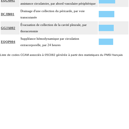
EQLA002
assistance circulatoire, par abord vasculaire périphérique
Drainage d'une collection du péricarde, par voie
DCJB001
transcutanée
Évacuation de collection de la cavité pleurale, par
GGJA002
thoracotomie
Suppléance hémodynamique par circulation
EQQP004
extracorporelle, par 24 heures
Liste de codes CCAM associés à 05C082 générée à partir des statistiques du PMSI français