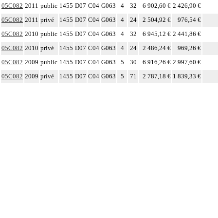
05C082
2011
public
1455
D07
C04
G063
4
32
6 902,60 €
2 426,90 €
05C082
2011
privé
1455
D07
C04
G063
4
24
2 504,92 €
976,54 €
05C082
2010
public
1455
D07
C04
G063
4
32
6 945,12 €
2 441,86 €
05C082
2010
privé
1455
D07
C04
G063
4
24
2 486,24 €
969,26 €
05C082
2009
public
1455
D07
C04
G063
5
30
6 916,26 €
2 997,60 €
05C082
2009
privé
1455
D07
C04
G063
5
71
2 787,18 €
1 839,33 €