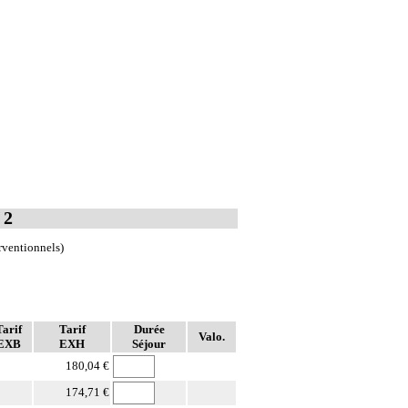
 2
rventionnels)
Tarif
Tarif
Durée
Valo.
EXB
EXH
Séjour
180,04 €
174,71 €