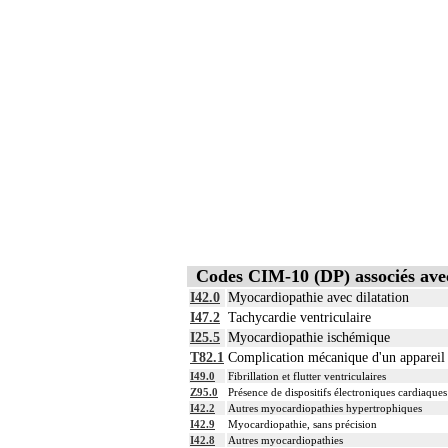
Codes CIM-10 (DP) associés av
I42.0
Myocardiopathie avec dilatation
I47.2
Tachycardie ventriculaire
I25.5
Myocardiopathie ischémique
T82.1
Complication mécanique d'un appareil 
I49.0
Fibrillation et flutter ventriculaires
Z95.0
Présence de dispositifs électroniques cardiaques
I42.2
Autres myocardiopathies hypertrophiques
I42.9
Myocardiopathie, sans précision
I42.8
Autres myocardiopathies