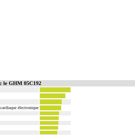
ec le GHM 05C192
cardiaque électronique