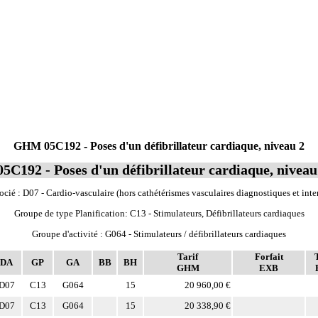
GHM 05C192 - Poses d'un défibrillateur cardiaque, niveau 2
05C192 - Poses d'un défibrillateur cardiaque, niveau
cié : D07 - Cardio-vasculaire (hors cathétérismes vasculaires diagnostiques et inte
Groupe de type Planification: C13 - Stimulateurs, Défibrillateurs cardiaques
Groupe d'activité : G064 - Stimulateurs / défibrillateurs cardiaques
Tarif
Forfait
DA
GP
GA
BB
BH
GHM
EXB
D07
C13
G064
15
20 960,00 €
D07
C13
G064
15
20 338,90 €