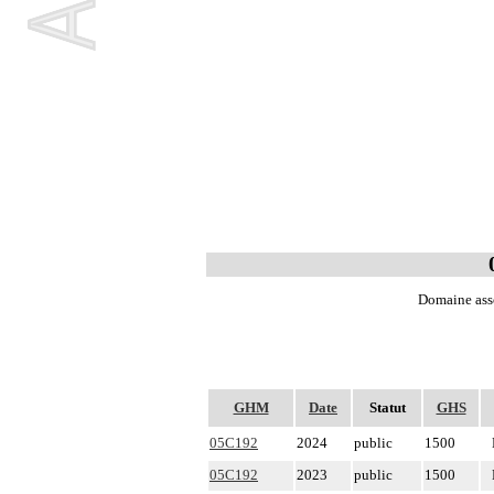
Domaine asso
GHM
Date
Statut
GHS
05C192
2024
public
1500
05C192
2023
public
1500