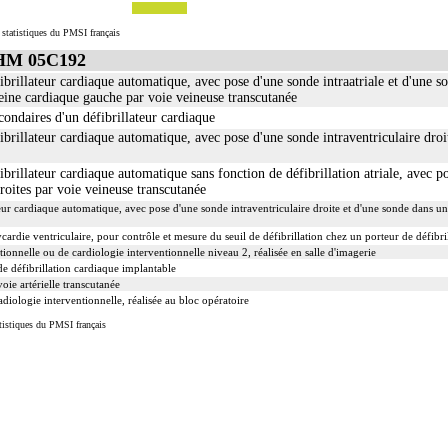
 statistiques du PMSI français
GHM 05C192
brillateur cardiaque automatique, avec pose d'une sonde intraatriale et d'une so
veine cardiaque gauche par voie veineuse transcutanée
condaires d'un défibrillateur cardiaque
brillateur cardiaque automatique, avec pose d'une sonde intraventriculaire droi
brillateur cardiaque automatique sans fonction de défibrillation atriale, avec po
droites par voie veineuse transcutanée
eur cardiaque automatique, avec pose d'une sonde intraventriculaire droite et d'une sonde dans u
ardie ventriculaire, pour contrôle et mesure du seuil de défibrillation chez un porteur de défibri
ionnelle ou de cardiologie interventionnelle niveau 2, réalisée en salle d'imagerie
 défibrillation cardiaque implantable
ie artérielle transcutanée
iologie interventionnelle, réalisée au bloc opératoire
tistiques du PMSI français