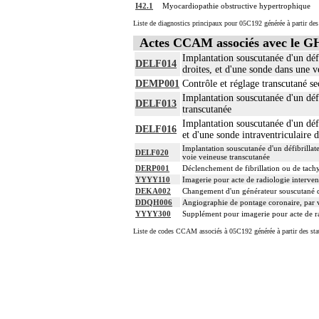
I42.1
Myocardiopathie obstructive hypertrophique
Liste de diagnostics principaux pour 05C192 générée à partir des
Actes CCAM associés avec le 
Implantation souscutanée d'un défi
DELF014
droites, et d'une sonde dans une 
DEMP001
Contrôle et réglage transcutané se
Implantation souscutanée d'un défi
DELF013
transcutanée
Implantation souscutanée d'un défi
DELF016
et d'une sonde intraventriculaire 
Implantation souscutanée d'un défibrillat
DELF020
voie veineuse transcutanée
DERP001
Déclenchement de fibrillation ou de tachyc
YYYY110
Imagerie pour acte de radiologie intervent
DEKA002
Changement d'un générateur souscutané de
DDQH006
Angiographie de pontage coronaire, par vo
YYYY300
Supplément pour imagerie pour acte de rad
Liste de codes CCAM associés à 05C192 générée à partir des sta