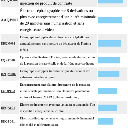
ACQK001
injection de produit de contraste
Électroencéphalographie sur 8 dérivations ou
plus avec enregistrement d'une durée minimale
AAQP007
de 20 minutes sans numérisation et sans
enregistrement vidéo
Échographie-doppler des artères cervicocéphaliques
EBQM001
extracrâniennes, sans mesure de l'épaisseur de l'intima-
média
Épreuve d'inclinaison [Tilt test] avec étude des variations
EQRP008
de la pression intraartérielle et de la fréquence cardiaque
Échographie-doppler transthoracique du coeur et des
DZQM006
vaisseaux intrathoraciques
Enregistrement ambulatoire discontinu de la pression
EQQP008
intraartérielle par méthode non effractive pendant au
moins 24 heures [MAPA] [Holter tensionnel]
Électrocardiographie avec implantation souscutanée d'un
DEQA001
dispositif d'enregistrement continu
Électrocardiographie, avec enregistrement événementiel
DEQP001
déclenché et télétransmission