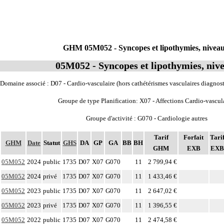
GHM 05M052 - Syncopes et lipothymies, niveau
05M052 - Syncopes et lipothymies, niv
Domaine associé : D07 - Cardio-vasculaire (hors cathétérismes vasculaires diagnost
Groupe de type Planification: X07 - Affections Cardio-vascul
Groupe d'activité : G070 - Cardiologie autres
Tarif
Forfait
Tari
GHM
Date
Statut
GHS
DA
GP
GA
BB
BH
GHM
EXB
EXB
05M052
2024
public
1735
D07
X07
G070
11
2 799,94 €
05M052
2024
privé
1735
D07
X07
G070
11
1 433,46 €
05M052
2023
public
1735
D07
X07
G070
11
2 647,02 €
05M052
2023
privé
1735
D07
X07
G070
11
1 396,55 €
05M052
2022
public
1735
D07
X07
G070
11
2 474,58 €