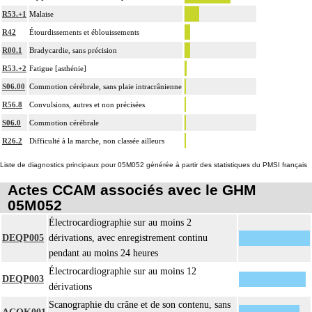
R53.+1
Malaise
R42
Étourdissements et éblouissements
R00.1
Bradycardie, sans précision
R53.+2
Fatigue [asthénie]
S06.00
Commotion cérébrale, sans plaie intracrânienne
R56.8
Convulsions, autres et non précisées
S06.0
Commotion cérébrale
R26.2
Difficulté à la marche, non classée ailleurs
Liste de diagnostics principaux pour 05M052 générée à partir des statistiques du PMSI français
Actes CCAM associés avec le GHM
05M052
Électrocardiographie sur au moins 2
DEQP005
dérivations, avec enregistrement continu
pendant au moins 24 heures
Électrocardiographie sur au moins 12
DEQP003
dérivations
Scanographie du crâne et de son contenu, sans