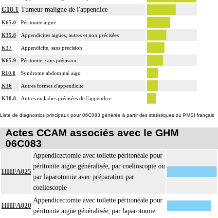
C18.1
Tumeur maligne de l'appendice
K65.0
Péritonite aiguë
K35.8
Appendicites aigües, autres et non précisées
K37
Appendicite, sans précision
K65.9
Péritonite, sans précision
R10.0
Syndrome abdominal aigu
K36
Autres formes d'appendicite
K38.8
Autres maladies précisées de l'appendice
Liste de diagnostics principaux pour 06C083 générée à partir des statistiques du PMSI français
Actes CCAM associés avec le GHM
06C083
Appendicectomie avec toilette péritonéale pour
péritonite aigüe généralisée, par coelioscopie ou
HHFA025
par laparotomie avec préparation par
coelioscopie
Appendicectomie avec toilette péritonéale pour
HHFA020
péritonite aigüe généralisée, par laparotomie