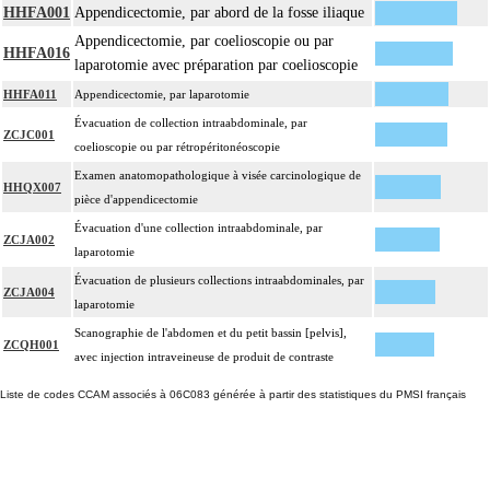
HHFA001
Appendicectomie, par abord de la fosse iliaque
Appendicectomie, par coelioscopie ou par
HHFA016
laparotomie avec préparation par coelioscopie
HHFA011
Appendicectomie, par laparotomie
Évacuation de collection intraabdominale, par
ZCJC001
coelioscopie ou par rétropéritonéoscopie
Examen anatomopathologique à visée carcinologique de
HHQX007
pièce d'appendicectomie
Évacuation d'une collection intraabdominale, par
ZCJA002
laparotomie
Évacuation de plusieurs collections intraabdominales, par
ZCJA004
laparotomie
Scanographie de l'abdomen et du petit bassin [pelvis],
ZCQH001
avec injection intraveineuse de produit de contraste
Liste de codes CCAM associés à 06C083 générée à partir des statistiques du PMSI français