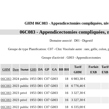
GHM 06C083 - Appendicectomies compliquées, niv
06C083 - Appendicectomies compliquées, 
Domaine associé : D01 - Digestif
Groupe de type Planification: C07 - Chir. Viscérale autre : rate, grêle, colon, 
Groupe d'activité : G003 - Appendicectomies
Tarif
Forfait
Tarif
GHM
Date
Statut
GHS
DA
GP
GA
BB
BH
GHM
EXB
EXB
06C083
2024
public
1953
D01
C07
G003
18
6 983,38 €
06C083
2023
public
1953
D01
C07
G003
18
6 776,46 €
06C083
2023
privé
1953
D01
C07
G003
16
3 327,30 €
06C083
2023
privé
1953
D01
C07
G003
16
3 327,30 €
06C083
2022
public
1953
D01
C07
G003
18
6 335,00 €