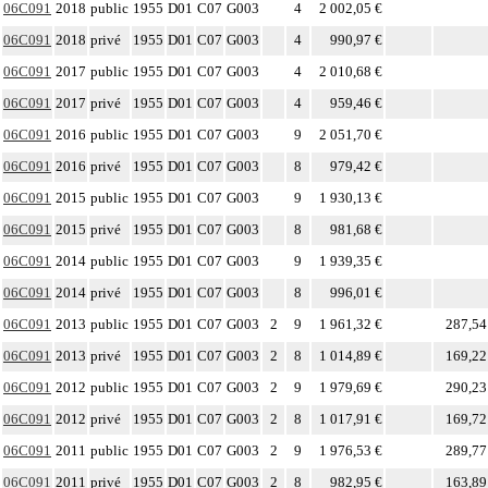
06C091
2018
public
1955
D01
C07
G003
4
2 002,05 €
06C091
2018
privé
1955
D01
C07
G003
4
990,97 €
06C091
2017
public
1955
D01
C07
G003
4
2 010,68 €
06C091
2017
privé
1955
D01
C07
G003
4
959,46 €
06C091
2016
public
1955
D01
C07
G003
9
2 051,70 €
06C091
2016
privé
1955
D01
C07
G003
8
979,42 €
06C091
2015
public
1955
D01
C07
G003
9
1 930,13 €
06C091
2015
privé
1955
D01
C07
G003
8
981,68 €
06C091
2014
public
1955
D01
C07
G003
9
1 939,35 €
06C091
2014
privé
1955
D01
C07
G003
8
996,01 €
06C091
2013
public
1955
D01
C07
G003
2
9
1 961,32 €
287,54
06C091
2013
privé
1955
D01
C07
G003
2
8
1 014,89 €
169,22
06C091
2012
public
1955
D01
C07
G003
2
9
1 979,69 €
290,23
06C091
2012
privé
1955
D01
C07
G003
2
8
1 017,91 €
169,72
06C091
2011
public
1955
D01
C07
G003
2
9
1 976,53 €
289,77
06C091
2011
privé
1955
D01
C07
G003
2
8
982,95 €
163,89