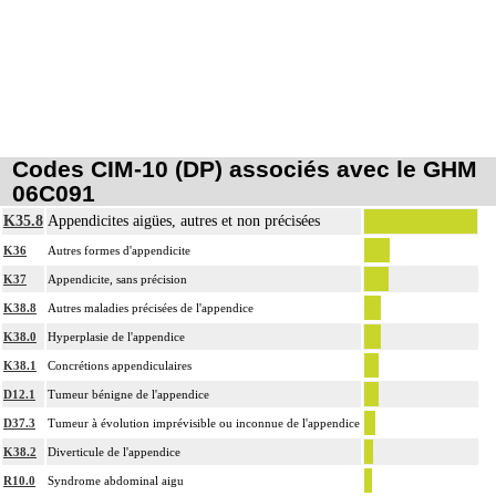
Codes CIM-10 (DP) associés avec le GHM
06C091
K35.8
Appendicites aigües, autres et non précisées
K36
Autres formes d'appendicite
K37
Appendicite, sans précision
K38.8
Autres maladies précisées de l'appendice
K38.0
Hyperplasie de l'appendice
K38.1
Concrétions appendiculaires
D12.1
Tumeur bénigne de l'appendice
D37.3
Tumeur à évolution imprévisible ou inconnue de l'appendice
K38.2
Diverticule de l'appendice
R10.0
Syndrome abdominal aigu