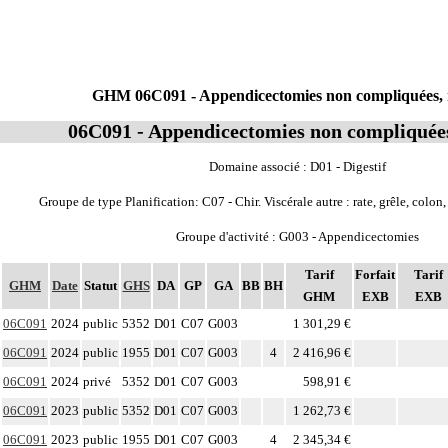
GHM 06C091 - Appendicectomies non compliquées, 
06C091 - Appendicectomies non compliquées
Domaine associé : D01 - Digestif
Groupe de type Planification: C07 - Chir. Viscérale autre : rate, grêle, colon,
Groupe d'activité : G003 - Appendicectomies
Tarif
Forfait
Tarif
GHM
Date
Statut
GHS
DA
GP
GA
BB
BH
GHM
EXB
EXB
06C091
2024
public
5352
D01
C07
G003
1 301,29 €
06C091
2024
public
1955
D01
C07
G003
4
2 416,96 €
06C091
2024
privé
5352
D01
C07
G003
598,91 €
06C091
2023
public
5352
D01
C07
G003
1 262,73 €
06C091
2023
public
1955
D01
C07
G003
4
2 345,34 €