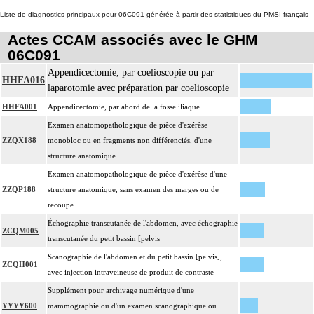
Liste de diagnostics principaux pour 06C091 générée à partir des statistiques du PMSI français
Actes CCAM associés avec le GHM
06C091
Appendicectomie, par coelioscopie ou par
HHFA016
laparotomie avec préparation par coelioscopie
HHFA001
Appendicectomie, par abord de la fosse iliaque
Examen anatomopathologique de pièce d'exérèse
ZZQX188
monobloc ou en fragments non différenciés, d'une
structure anatomique
Examen anatomopathologique de pièce d'exérèse d'une
ZZQP188
structure anatomique, sans examen des marges ou de
recoupe
Échographie transcutanée de l'abdomen, avec échographie
ZCQM005
transcutanée du petit bassin [pelvis
Scanographie de l'abdomen et du petit bassin [pelvis],
ZCQH001
avec injection intraveineuse de produit de contraste
Supplément pour archivage numérique d'une
YYYY600
mammographie ou d'un examen scanographique ou