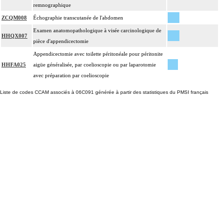
remnographique
ZCQM008
Échographie transcutanée de l'abdomen
Examen anatomopathologique à visée carcinologique de
HHQX007
pièce d'appendicectomie
Appendicectomie avec toilette péritonéale pour péritonite
HHFA025
aigüe généralisée, par coelioscopie ou par laparotomie
avec préparation par coelioscopie
Liste de codes CCAM associés à 06C091 générée à partir des statistiques du PMSI français