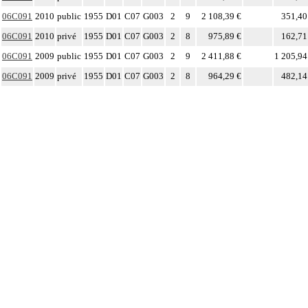
06C091
2010
public
1955
D01
C07
G003
2
9
2 108,39 €
351,40
06C091
2010
privé
1955
D01
C07
G003
2
8
975,89 €
162,71
06C091
2009
public
1955
D01
C07
G003
2
9
2 411,88 €
1 205,94
06C091
2009
privé
1955
D01
C07
G003
2
8
964,29 €
482,14