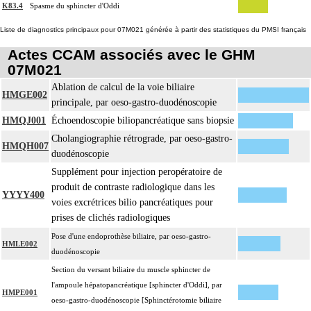
K83.4
Spasme du sphincter d'Oddi
Liste de diagnostics principaux pour 07M021 générée à partir des statistiques du PMSI français
Actes CCAM associés avec le GHM
07M021
Ablation de calcul de la voie biliaire
HMGE002
principale, par oeso-gastro-duodénoscopie
HMQJ001
Échoendoscopie biliopancréatique sans biopsie
Cholangiographie rétrograde, par oeso-gastro-
HMQH007
duodénoscopie
Supplément pour injection peropératoire de
produit de contraste radiologique dans les
YYYY400
voies excrétrices bilio pancréatiques pour
prises de clichés radiologiques
Pose d'une endoprothèse biliaire, par oeso-gastro-
HMLE002
duodénoscopie
Section du versant biliaire du muscle sphincter de
l'ampoule hépatopancréatique [sphincter d'Oddi], par
HMPE001
oeso-gastro-duodénoscopie [Sphinctérotomie biliaire