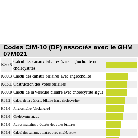
Codes CIM-10 (DP) associés avec le GHM
07M021
Calcul des canaux biliaires (sans angiocholite ni
K80.5
cholécystite)
K80.3
Calcul des canaux biliaires avec angiocholite
K83.1
Obstruction des voies biliaires
K80.0
Calcul de la vésicule biliaire avec cholécystite aiguë
K80.2
Calcul de la vésicule biliaire (sans cholécystite)
K83.0
Angiocholite [cholangite]
K81.0
Cholécystite aiguë
K83.8
Autres maladies précisées des voies biliaires
K80.4
Calcul des canaux biliaires avec cholécystite