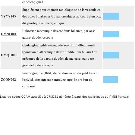
endoscopique]
Supplément pour examen radiologique de la vésicule et
YYYY145
des voies biliaires et /ou pancréatiques au cours d'un acte
diagnostique ou thérapeutique
Lithotritie mécanique des conduits biliaires, par oeso-
HMNE001
gastro-duodénoscopie
Cholangiographie rétrograde avec infundibulotomie
[ponction diathermique de l'infundibulum biliaire] ou
HMQH003
précoupe de la papille duodénale majeure, par oeso-
gastro-duodénoscopie
Remnographie [IRM] de l'abdomen ou du petit bassin
ZCQN002
[pelvis], sans injection intraveineuse de produit de
contraste
Liste de codes CCAM associés à 07M021 générée à partir des statistiques du PMSI français