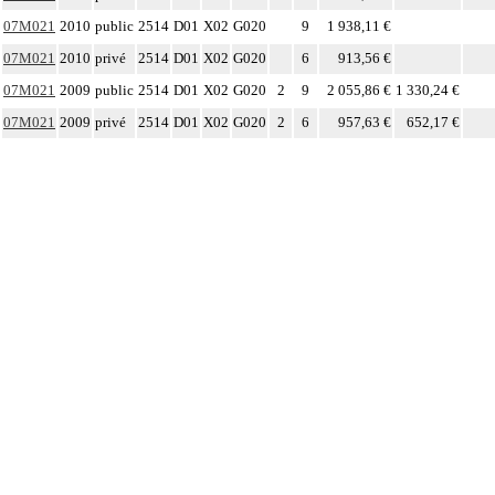
07M021
2010
public
2514
D01
X02
G020
9
1 938,11 €
07M021
2010
privé
2514
D01
X02
G020
6
913,56 €
07M021
2009
public
2514
D01
X02
G020
2
9
2 055,86 €
1 330,24 €
07M021
2009
privé
2514
D01
X02
G020
2
6
957,63 €
652,17 €