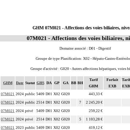
GHM 07M021 - Affections des voies biliaires, nive
07M021 - Affections des voies biliaires, n
Domaine associé : D01 - Digestif
Groupe de type Planification: X02 - Hépato-Gastro-Entérolo
Groupe d'activité : G020 - Autres affections hépatiques, voies bi
Tarif
Forfait
Tari
GHM
Date
Statut
GHS
DA
GP
GA
BB
BH
GHM
EXB
EXB
07M021
2024
public
5409
D01
X02
G020
443,33 €
07M021
2024
public
2514
D01
X02
G020
7
2 245,20 €
07M021
2024
privé
5409
D01
X02
G020
259,22 €
07M021
2024
privé
2514
D01
X02
G020
5
1 103,28 €
07M021
2023
public
5409
D01
X02
G020
419,12 €