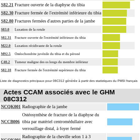
S82.21
Fracture ouverte de la diaphyse du tibia
S82.30
Fracture fermée de l'extrémité inférieure du tibia
S82.80
Fractures fermées d'autres parties de la jambe
S83.0
Luxation de la rotule
S82.31
Fracture ouverte de l'extrémité inférieure du tibia
M22.0
Luxation récidivante de la rotule
M92.5
Ostéochondrite juvénile du tibia et du péroné
C40.2
Tumeur maligne des os longs du membre inférieur
S82.10
Fracture fermée de l'extrémité supérieure du tibia
Liste de diagnostics principaux pour 08C312 générée à partir des statistiques du PMSI français
Actes CCAM associés avec le GHM
08C312
NCQK001
Radiographie de la jambe
Ostéosynthèse de fracture de la diaphyse du
NCCB006
tibia par matériel centromédullaire avec
verrouillage distal, à foyer fermé
Radiographie de la cheville selon 1 à 3