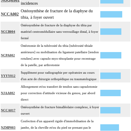
NGQK001
incidences
Ostéosynthèse de fracture de la diaphyse du
NCCA002
tibia, à foyer ouvert
Ostéosynthèse de fracture de la diaphyse du tibia par
NCCB004
matériel centromédullaire sans verrouillage distal, à foyer
fermé
Ostéotomie de la tubérosité du tibia [tubérosité tibiale
antérieure] ou mobilisation du ligament patellaire [tendon
NCPA002
rotulien] avec capsulo-myo-ténoplastie pour recentrage
de la patelle, par arthrotomie
Supplément pour radiographie per opératoire au cours
YYYY012
d'un acte de chirurgie orthopédique ou traumatologique
Allongement et/ou transfert de tendon sans capsulotomie
NJAA002
pour correction d'attitude vicieuse du genou, par abord
direct
Ostéosynthèse de fracture bimalléolaire complexe, à foyer
NCCA017
ouvert
Confection d'un appareil rigide d'immobilisation de la
NZMP003
jambe, de la cheville et/ou du pied ne prenant pas le