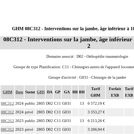
GHM 08C312 - Interventions sur la jambe, âge inférieur à 18
08C312 - Interventions sur la jambe, âge inférieur 
2
Domaine associé : D02 - Orthopédie traumatologie
Groupe de type Planification: C11 - Chirurgies autres de l'appareil locomo
Groupe d'activité : G031 - Chirurgie de la jambe
Tarif
Forfait
Tarif
GHM
Date
Statut
GHS
DA
GP
GA
BB
BH
GHM
EXB
EXB
08C312
2024
public
2805
D02
C11
G031
13
6 572,19 €
08C312
2024
privé
2805
D02
C11
G031
3 353,27 €
08C312
2023
public
2805
D02
C11
G031
13
6 213,26 €
08C312
2023
privé
2805
D02
C11
G031
3 266,94 €