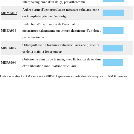
interphalangienne d'un doigt, par arthrotomie
Arthroplastie d'une articulation métacarpophalangienne
MHMA002
ou interphalangienne d'un doigt
Réduction d'une luxation de l'articulation
MHEA003
métacarpophalangienne ou interphalangienne d'un doigt,
par arthrotomie
Ostéosynthèse de fractures extraarticulaires de plusieurs
MDCA007
os de la main, à foyer ouvert
Ostéotomie d'un os de la main, avec libération de tendon
MDPA004
et/ou libération mobilisatrice articulaire
Liste de codes CCAM associés à 08C431 générée à partir des statistiques du PMSI français