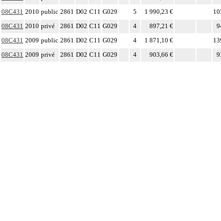
08C431
2010
public
2861
D02
C11
G029
5
1 990,23 €
10
08C431
2010
privé
2861
D02
C11
G029
4
897,21 €
9
08C431
2009
public
2861
D02
C11
G029
4
1 871,10 €
13
08C431
2009
privé
2861
D02
C11
G029
4
903,66 €
9