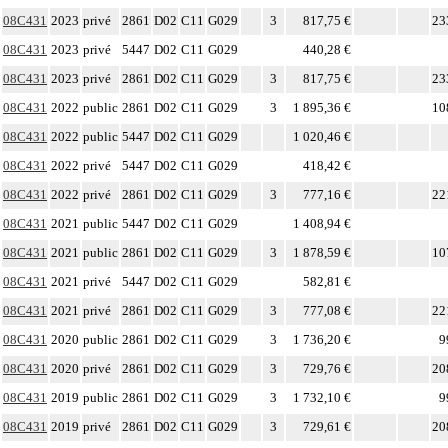
08C431
2023
privé
2861
D02
C11
G029
3
817,75 €
23
08C431
2023
privé
5447
D02
C11
G029
440,28 €
08C431
2023
privé
2861
D02
C11
G029
3
817,75 €
23
08C431
2022
public
2861
D02
C11
G029
3
1 895,36 €
10
08C431
2022
public
5447
D02
C11
G029
1 020,46 €
08C431
2022
privé
5447
D02
C11
G029
418,42 €
08C431
2022
privé
2861
D02
C11
G029
3
777,16 €
22
08C431
2021
public
5447
D02
C11
G029
1 408,94 €
08C431
2021
public
2861
D02
C11
G029
3
1 878,59 €
10
08C431
2021
privé
5447
D02
C11
G029
582,81 €
08C431
2021
privé
2861
D02
C11
G029
3
777,08 €
22
08C431
2020
public
2861
D02
C11
G029
3
1 736,20 €
9
08C431
2020
privé
2861
D02
C11
G029
3
729,76 €
20
08C431
2019
public
2861
D02
C11
G029
3
1 732,10 €
9
08C431
2019
privé
2861
D02
C11
G029
3
729,61 €
20