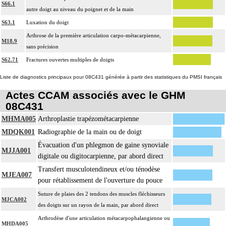
S66.1
autre doigt au niveau du poignet et de la main
S63.1
Luxation du doigt
Arthrose de la première articulation carpo-métacarpienne,
M18.9
sans précision
S62.71
Fractures ouvertes multiples de doigts
Liste de diagnostics principaux pour 08C431 générée à partir des statistiques du PMSI français
Actes CCAM associés avec le GHM
08C431
MHMA005
Arthroplastie trapézométacarpienne
MDQK001
Radiographie de la main ou de doigt
Évacuation d'un phlegmon de gaine synoviale
MJJA001
digitale ou digitocarpienne, par abord direct
Transfert musculotendineux et/ou ténodèse
MJEA007
pour rétablissement de l'ouverture du pouce
Suture de plaies des 2 tendons des muscles fléchisseurs
MJCA002
des doigts sur un rayon de la main, par abord direct
Arthrodèse d'une articulation métacarpophalangienne ou
MHDA005