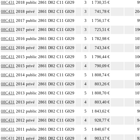
08C431
2018
public
2861
D02
C11
G029
3
1 730,35 €
9
08C431
2018
privé
2861
D02
C11
G029
3
741,78 €
20
08C431
2017
public
2861
D02
C11
G029
3
1 756,17 €
9
08C431
2017
privé
2861
D02
C11
G029
3
725,51 €
19
08C431
2016
public
2861
D02
C11
G029
5
1 782,98 €
10
08C431
2016
privé
2861
D02
C11
G029
4
743,34 €
10
08C431
2015
public
2861
D02
C11
G029
5
1 796,44 €
10
08C431
2015
privé
2861
D02
C11
G029
4
790,09 €
10
08C431
2014
public
2861
D02
C11
G029
5
1 808,74 €
10
08C431
2014
privé
2861
D02
C11
G029
4
803,26 €
10
08C431
2013
public
2861
D02
C11
G029
5
1 808,70 €
10
08C431
2013
privé
2861
D02
C11
G029
4
803,40 €
10
08C431
2012
public
2861
D02
C11
G029
5
1 843,62 €
9
08C431
2012
privé
2861
D02
C11
G029
4
928,77 €
9
08C431
2011
public
2861
D02
C11
G029
5
1 840,67 €
9
08C431
2011
privé
2861
D02
C11
G029
4
903,17 €
9