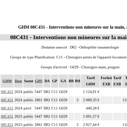
GHM 08C431 - Interventions non mineures sur la main, 
08C431 - Interventions non mineures sur la mai
Domaine associé : D02 - Orthopédie traumatologie
Groupe de type Planification: C11 - Chirurgies autres de l'appareil locomot
Groupe d'activité : G029 - Chirurgies main, poignet
Tarif
Forfait
Tarif
T
GHM
Date
Statut
GHS
DA
GP
GA
BB
BH
GHM
EXB
EXB
08C431
2024
public
5447
D02
C11
G029
1 124,91 €
08C431
2024
public
2861
D02
C11
G029
3
2 089,35 €
11
08C431
2024
privé
5447
D02
C11
G029
440,28 €
08C431
2023
public
5447
D02
C11
G029
1 091,57 €
08C431
2023
public
2861
D02
C11
G029
3
2 027,44 €
11