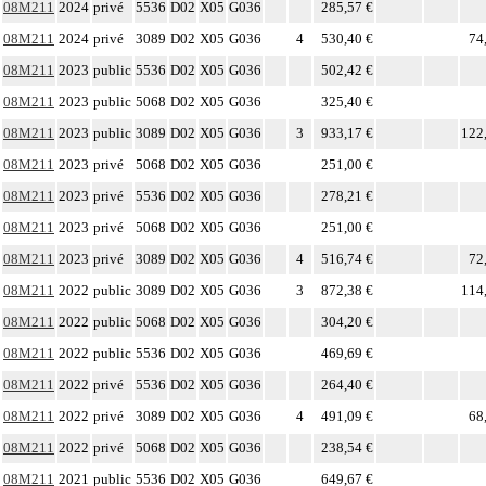
08M211
2024
privé
5536
D02
X05
G036
285,57 €
08M211
2024
privé
3089
D02
X05
G036
4
530,40 €
74
08M211
2023
public
5536
D02
X05
G036
502,42 €
08M211
2023
public
5068
D02
X05
G036
325,40 €
08M211
2023
public
3089
D02
X05
G036
3
933,17 €
122
08M211
2023
privé
5068
D02
X05
G036
251,00 €
08M211
2023
privé
5536
D02
X05
G036
278,21 €
08M211
2023
privé
5068
D02
X05
G036
251,00 €
08M211
2023
privé
3089
D02
X05
G036
4
516,74 €
72
08M211
2022
public
3089
D02
X05
G036
3
872,38 €
114
08M211
2022
public
5068
D02
X05
G036
304,20 €
08M211
2022
public
5536
D02
X05
G036
469,69 €
08M211
2022
privé
5536
D02
X05
G036
264,40 €
08M211
2022
privé
3089
D02
X05
G036
4
491,09 €
68
08M211
2022
privé
5068
D02
X05
G036
238,54 €
08M211
2021
public
5536
D02
X05
G036
649,67 €