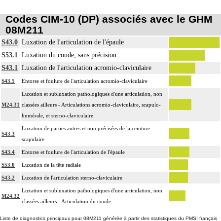
Codes CIM-10 (DP) associés avec le GHM
08M211
S43.0
Luxation de l'articulation de l'épaule
S53.1
Luxation du coude, sans précision
S43.1
Luxation de l'articulation acromio-claviculaire
S43.5
Entorse et foulure de l'articulation acromio-claviculaire
Luxation et subluxation pathologiques d'une articulation, non
M24.31
classées ailleurs - Articulations acromio-claviculaire, scapulo-
humérale, et sterno-claviculaire
Luxation de parties autres et non précisées de la ceinture
S43.3
scapulaire
S43.4
Entorse et foulure de l'articulation de l'épaule
S53.0
Luxation de la tête radiale
S43.2
Luxation de l'articulation sterno-claviculaire
Luxation et subluxation pathologiques d'une articulation, non
M24.32
classées ailleurs - Articulation du coude
Liste de diagnostics principaux pour 08M211 générée à partir des statistiques du PMSI français