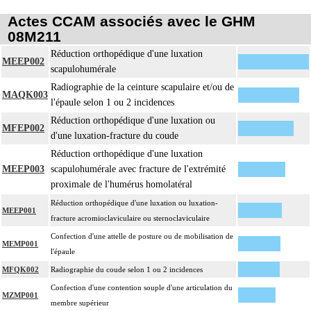
Actes CCAM associés avec le GHM
08M211
Réduction orthopédique d'une luxation
MEEP002
scapulohumérale
Radiographie de la ceinture scapulaire et/ou de
MAQK003
l'épaule selon 1 ou 2 incidences
Réduction orthopédique d'une luxation ou
MFEP002
d'une luxation-fracture du coude
Réduction orthopédique d'une luxation
MEEP003
scapulohumérale avec fracture de l'extrémité
proximale de l'humérus homolatéral
Réduction orthopédique d'une luxation ou luxation-
MEEP001
fracture acromioclaviculaire ou sternoclaviculaire
Confection d'une attelle de posture ou de mobilisation de
MEMP001
l'épaule
MFQK002
Radiographie du coude selon 1 ou 2 incidences
Confection d'une contention souple d'une articulation du
MZMP001
membre supérieur