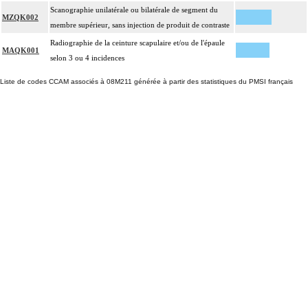
Scanographie unilatérale ou bilatérale de segment du
MZQK002
membre supérieur, sans injection de produit de contraste
Radiographie de la ceinture scapulaire et/ou de l'épaule
MAQK001
selon 3 ou 4 incidences
Liste de codes CCAM associés à 08M211 générée à partir des statistiques du PMSI français