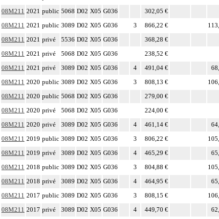
08M211
2021
public
5068
D02
X05
G036
302,05 €
08M211
2021
public
3089
D02
X05
G036
3
866,22 €
113
08M211
2021
privé
5536
D02
X05
G036
368,28 €
08M211
2021
privé
5068
D02
X05
G036
238,52 €
08M211
2021
privé
3089
D02
X05
G036
4
491,04 €
68
08M211
2020
public
3089
D02
X05
G036
3
808,13 €
106
08M211
2020
public
5068
D02
X05
G036
279,00 €
08M211
2020
privé
5068
D02
X05
G036
224,00 €
08M211
2020
privé
3089
D02
X05
G036
4
461,14 €
64
08M211
2019
public
3089
D02
X05
G036
3
806,22 €
105
08M211
2019
privé
3089
D02
X05
G036
4
465,29 €
65
08M211
2018
public
3089
D02
X05
G036
3
804,88 €
105
08M211
2018
privé
3089
D02
X05
G036
4
464,95 €
65
08M211
2017
public
3089
D02
X05
G036
3
808,15 €
106
08M211
2017
privé
3089
D02
X05
G036
4
449,70 €
62