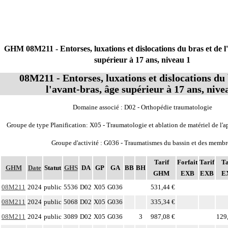
GHM 08M211 - Entorses, luxations et dislocations du bras et de l
supérieur à 17 ans, niveau 1
08M211 - Entorses, luxations et dislocations du 
l'avant-bras, âge supérieur à 17 ans, nive
Domaine associé : D02 - Orthopédie traumatologie
Groupe de type Planification: X05 - Traumatologie et ablation de matériel de l'
Groupe d'activité : G036 - Traumatismes du bassin et des membr
Tarif
Forfait
Tarif
Ta
GHM
Date
Statut
GHS
DA
GP
GA
BB
BH
GHM
EXB
EXB
E
08M211
2024
public
5536
D02
X05
G036
531,44 €
08M211
2024
public
5068
D02
X05
G036
335,34 €
08M211
2024
public
3089
D02
X05
G036
3
987,08 €
129