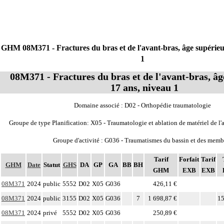
GHM 08M371 - Fractures du bras et de l'avant-bras, âge supérieu
1
08M371 - Fractures du bras et de l'avant-bras, âg
17 ans, niveau 1
Domaine associé : D02 - Orthopédie traumatologie
Groupe de type Planification: X05 - Traumatologie et ablation de matériel de l'
Groupe d'activité : G036 - Traumatismes du bassin et des memb
Tarif
Forfait
Tarif
GHM
Date
Statut
GHS
DA
GP
GA
BB
BH
GHM
EXB
EXB
08M371
2024
public
5552
D02
X05
G036
426,11 €
08M371
2024
public
3155
D02
X05
G036
7
1 698,87 €
15
08M371
2024
privé
5552
D02
X05
G036
250,89 €