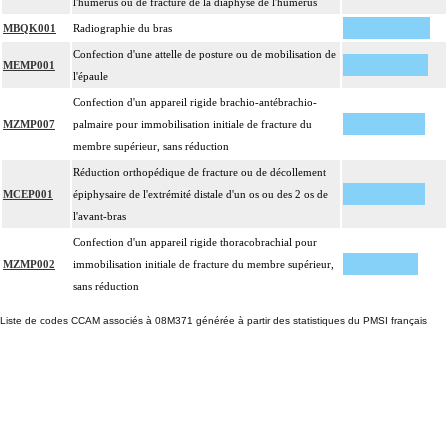
l'humérus ou de fracture de la diaphyse de l'humérus
MBQK001
Radiographie du bras
Confection d'une attelle de posture ou de mobilisation de
MEMP001
l'épaule
Confection d'un appareil rigide brachio-antébrachio-
MZMP007
palmaire pour immobilisation initiale de fracture du
membre supérieur, sans réduction
Réduction orthopédique de fracture ou de décollement
MCEP001
épiphysaire de l'extrémité distale d'un os ou des 2 os de
l'avant-bras
Confection d'un appareil rigide thoracobrachial pour
MZMP002
immobilisation initiale de fracture du membre supérieur,
sans réduction
Liste de codes CCAM associés à 08M371 générée à partir des statistiques du PMSI français