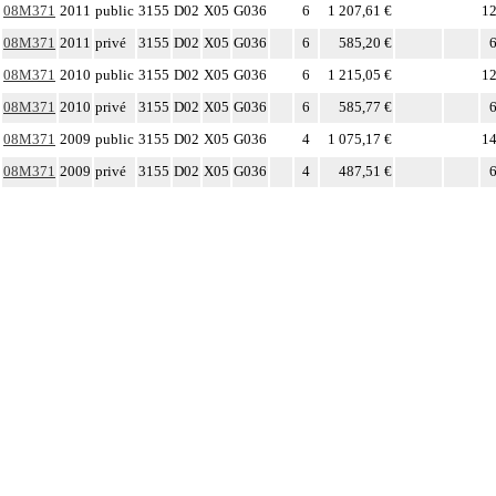
08M371
2011
public
3155
D02
X05
G036
6
1 207,61 €
12
08M371
2011
privé
3155
D02
X05
G036
6
585,20 €
6
08M371
2010
public
3155
D02
X05
G036
6
1 215,05 €
12
08M371
2010
privé
3155
D02
X05
G036
6
585,77 €
6
08M371
2009
public
3155
D02
X05
G036
4
1 075,17 €
14
08M371
2009
privé
3155
D02
X05
G036
4
487,51 €
6