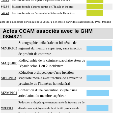
S42.80
Fracture fermée d'autres parties de l'épaule et du bras
S42.40
Fracture fermée de l'extrémité inférieure de l'humérus
Liste de diagnostics principaux pour 08M371 générée à partir des statistiques du PMSI français
Actes CCAM associés avec le GHM
08M371
Scanographie unilatérale ou bilatérale de
MZQK002
segment du membre supérieur, sans injection
de produit de contraste
Radiographie de la ceinture scapulaire et/ou de
MAQK003
l'épaule selon 1 ou 2 incidences
Réduction orthopédique d'une luxation
MEEP003
scapulohumérale avec fracture de l'extrémité
proximale de l'humérus homolatéral
Confection d'une contention souple d'une
MZMP001
articulation du membre supérieur
Réduction orthopédique extemporanée de fracture ou de
MBEP001
décollement épiphysaire de l'extrémité proximale de