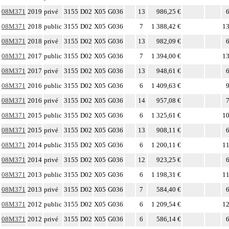
08M371
2019
privé
3155
D02
X05
G036
13
986,25 €
6
08M371
2018
public
3155
D02
X05
G036
7
1 388,42 €
13
08M371
2018
privé
3155
D02
X05
G036
13
982,09 €
6
08M371
2017
public
3155
D02
X05
G036
7
1 394,00 €
13
08M371
2017
privé
3155
D02
X05
G036
13
948,61 €
6
08M371
2016
public
3155
D02
X05
G036
6
1 409,63 €
9
08M371
2016
privé
3155
D02
X05
G036
14
957,08 €
7
08M371
2015
public
3155
D02
X05
G036
6
1 325,61 €
10
08M371
2015
privé
3155
D02
X05
G036
13
908,11 €
6
08M371
2014
public
3155
D02
X05
G036
6
1 200,11 €
11
08M371
2014
privé
3155
D02
X05
G036
12
923,25 €
6
08M371
2013
public
3155
D02
X05
G036
6
1 198,31 €
11
08M371
2013
privé
3155
D02
X05
G036
7
584,40 €
6
08M371
2012
public
3155
D02
X05
G036
6
1 209,54 €
12
08M371
2012
privé
3155
D02
X05
G036
6
586,14 €
6