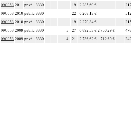
09C053
2011
privé
3330
19
2 285,69 €
217
09C053
2010
public
3330
22
6 268,13 €
512
09C053
2010
privé
3330
19
2 270,34 €
215
09C053
2009
public
3330
5
27
6 892,53 €
2 750,29 €
478
09C053
2009
privé
3330
4
21
2 736,62 €
712,69 €
242