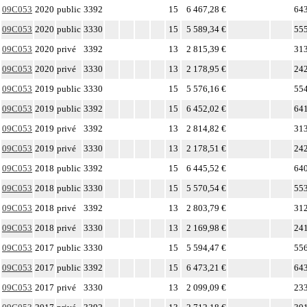
09C053
2020
public
3392
15
6 467,28 €
643
09C053
2020
public
3330
15
5 589,34 €
555
09C053
2020
privé
3392
13
2 815,39 €
313
09C053
2020
privé
3330
13
2 178,95 €
242
09C053
2019
public
3330
15
5 576,16 €
554
09C053
2019
public
3392
15
6 452,02 €
641
09C053
2019
privé
3392
13
2 814,82 €
313
09C053
2019
privé
3330
13
2 178,51 €
242
09C053
2018
public
3392
15
6 445,52 €
640
09C053
2018
public
3330
15
5 570,54 €
553
09C053
2018
privé
3392
13
2 803,79 €
312
09C053
2018
privé
3330
13
2 169,98 €
241
09C053
2017
public
3330
15
5 594,47 €
556
09C053
2017
public
3392
15
6 473,21 €
643
09C053
2017
privé
3330
13
2 099,09 €
233