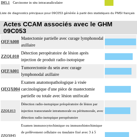
D05.1
Carcinome in situ intracanaliculaire
Liste de diagnostics principaux pour 09C053 générée à partir des statistiques du PMSI français
Actes CCAM associés avec le GHM
09C053
Mastectomie partielle avec curage lymphonodal
QEFA008
axillaire
Détection peropératoire de lésion après
ZZQL010
injection de produit radio-isotopique
Tumorectomie du sein avec curage
QEFA001
lymphonodal axillaire
Examen anatomopathologique à visée
QEQX004
carcinologique d'une pièce de mastectomie
partielle ou totale avec lésion unifocale
Détection radio-isotopique préopératoire de lésion par
ZZQL013
injection transcutanée intratumorale ou péritumorale, avec
détection radio-isotopique peropératoire
Examen immunocytochimique ou immunohistochimique
de prélèvement cellulaire ou tissulaire fixé avec 3 à 5
ZZQX045