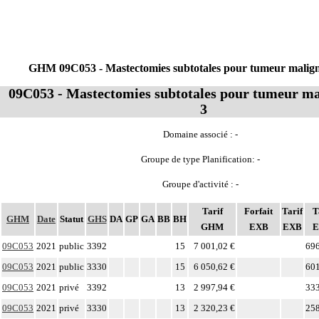
GHM 09C053 - Mastectomies subtotales pour tumeur malign
09C053 - Mastectomies subtotales pour tumeur ma
3
Domaine associé : -
Groupe de type Planification: -
Groupe d'activité : -
Tarif
Forfait
Tarif
T
GHM
Date
Statut
GHS
DA
GP
GA
BB
BH
GHM
EXB
EXB
09C053
2021
public
3392
15
7 001,02 €
696
09C053
2021
public
3330
15
6 050,62 €
601
09C053
2021
privé
3392
13
2 997,94 €
333
09C053
2021
privé
3330
13
2 320,23 €
258