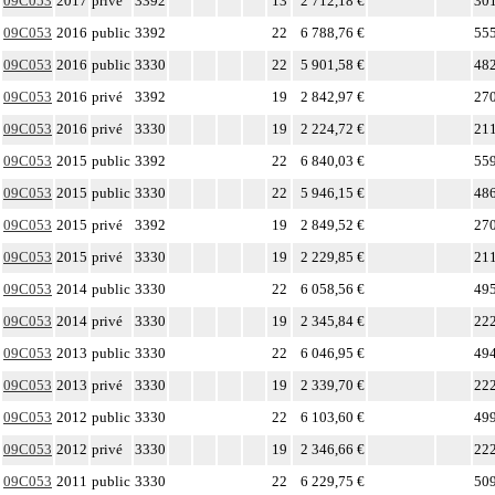
09C053
2017
privé
3392
13
2 712,18 €
301
09C053
2016
public
3392
22
6 788,76 €
555
09C053
2016
public
3330
22
5 901,58 €
482
09C053
2016
privé
3392
19
2 842,97 €
270
09C053
2016
privé
3330
19
2 224,72 €
211
09C053
2015
public
3392
22
6 840,03 €
559
09C053
2015
public
3330
22
5 946,15 €
486
09C053
2015
privé
3392
19
2 849,52 €
270
09C053
2015
privé
3330
19
2 229,85 €
211
09C053
2014
public
3330
22
6 058,56 €
495
09C053
2014
privé
3330
19
2 345,84 €
222
09C053
2013
public
3330
22
6 046,95 €
494
09C053
2013
privé
3330
19
2 339,70 €
222
09C053
2012
public
3330
22
6 103,60 €
499
09C053
2012
privé
3330
19
2 346,66 €
222
09C053
2011
public
3330
22
6 229,75 €
509