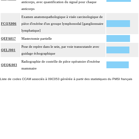
anticorps, avec quantification du signal pour chaque
anticorps
Examen anatomopathologique à visée carcinologique de
FCQX006
pièce d'exérèse d'un groupe lymphonodal [ganglionnaire
lymphatique]
QEFA017
Mastectomie partielle
Pose de repère dans le sein, par voie transcutanée avec
QELJ001
guidage échographique
Radiographie de contrôle de pièce opératoire d'exérèse
QEQK003
mammaire
Liste de codes CCAM associés à 09C053 générée à partir des statistiques du PMSI français