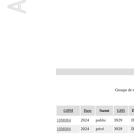
Groupe de t
GHM
Date
Statut
GHS
10M084
2024
public
3929
D
10M084
2024
privé
3929
D