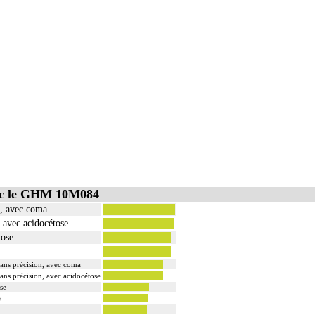
vec le GHM 10M084
é, avec coma
, avec acidocétose
tose
sans précision, avec coma
sans précision, avec acidocétose
se
e