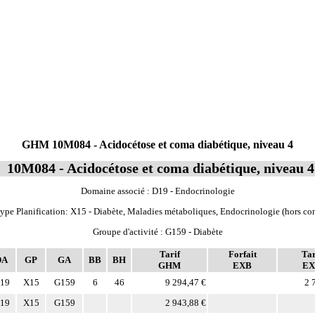
GHM 10M084 - Acidocétose et coma diabétique, niveau 4
10M084 - Acidocétose et coma diabétique, niveau 4
Domaine associé : D19 - Endocrinologie
ype Planification: X15 - Diabète, Maladies métaboliques, Endocrinologie (hors co
Groupe d'activité : G159 - Diabète
Tarif
Forfait
Tar
DA
GP
GA
BB
BH
GHM
EXB
EX
19
X15
G159
6
46
9 294,47 €
2 
19
X15
G159
2 943,88 €