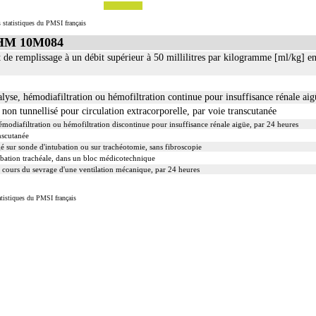
 statistiques du PMSI français
GHM 10M084
t de remplissage à un débit supérieur à 50 millilitres par kilogramme [ml/kg] e
lyse, hémodiafiltration ou hémofiltration continue pour insuffisance rénale aig
 non tunnellisé pour circulation extracorporelle, par voie transcutanée
modiafiltration ou hémofiltration discontinue pour insuffisance rénale aigüe, par 24 heures
nscutanée
é sur sonde d'intubation ou sur trachéotomie, sans fibroscopie
tubation trachéale, dans un bloc médicotechnique
u cours du sevrage d'une ventilation mécanique, par 24 heures
tistiques du PMSI français