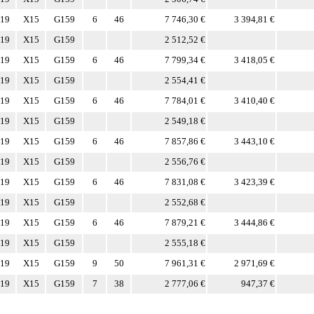
19
X15
G159
6
46
7 746,30 €
3 394,81 €
19
X15
G159
2 512,52 €
19
X15
G159
6
46
7 799,34 €
3 418,05 €
19
X15
G159
2 554,41 €
19
X15
G159
6
46
7 784,01 €
3 410,40 €
19
X15
G159
2 549,18 €
19
X15
G159
6
46
7 857,86 €
3 443,10 €
19
X15
G159
2 556,76 €
19
X15
G159
6
46
7 831,08 €
3 423,39 €
19
X15
G159
2 552,68 €
19
X15
G159
6
46
7 879,21 €
3 444,86 €
19
X15
G159
2 555,18 €
19
X15
G159
9
50
7 961,31 €
2 971,69 €
19
X15
G159
7
38
2 777,06 €
947,37 €