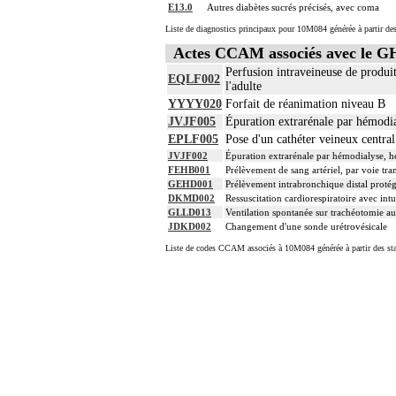
E13.0
Autres diabètes sucrés précisés, avec coma
Liste de diagnostics principaux pour 10M084 générée à partir des
Actes CCAM associés avec le 
Perfusion intraveineuse de produi
EQLF002
l'adulte
YYYY020
Forfait de réanimation niveau B
JVJF005
Épuration extrarénale par hémodia
EPLF005
Pose d'un cathéter veineux central
JVJF002
Épuration extrarénale par hémodialyse, hé
FEHB001
Prélèvement de sang artériel, par voie tra
GEHD001
Prélèvement intrabronchique distal protég
DKMD002
Ressuscitation cardiorespiratoire avec in
GLLD013
Ventilation spontanée sur trachéotomie a
JDKD002
Changement d'une sonde urétrovésicale
Liste de codes CCAM associés à 10M084 générée à partir des sta