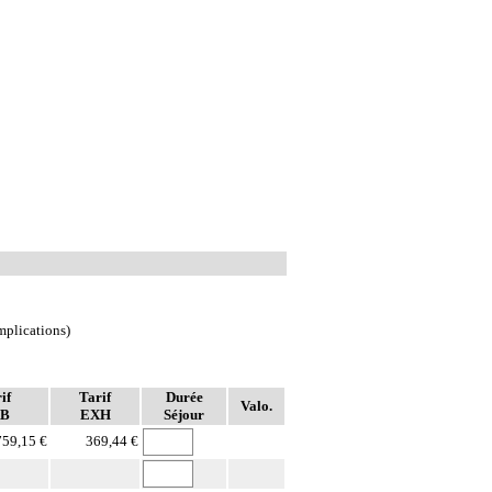
mplications)
if
Tarif
Durée
Valo.
B
EXH
Séjour
759,15 €
369,44 €