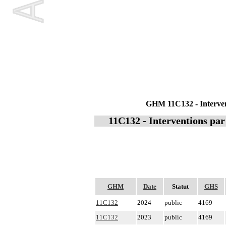
GHM 11C132 - Interventi
11C132 - Interventions par 
GHM
Date
Statut
GHS
11C132
2024
public
4169
11C132
2023
public
4169