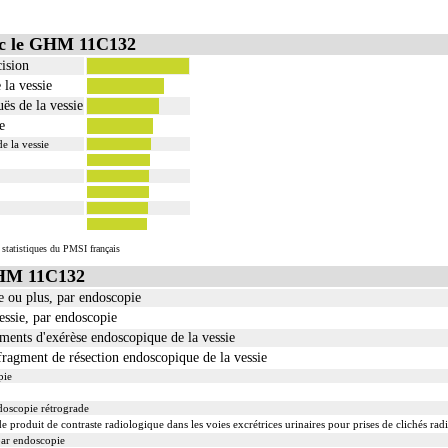
ec le GHM 11C132
cision
 la vessie
ës de la vessie
e
e la vessie
 statistiques du PMSI français
GHM 11C132
e ou plus, par endoscopie
essie, par endoscopie
ents d'exérèse endoscopique de la vessie
agment de résection endoscopique de la vessie
pie
doscopie rétrograde
 produit de contraste radiologique dans les voies excrétrices urinaires pour prises de clichés rad
par endoscopie