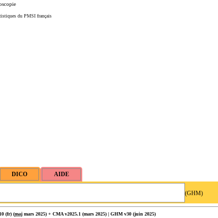
doscopie
tistiques du PMSI français
(GHM)
 (fr) (
maj
mars 2025) + CMA v2025.1 (mars 2025) | GHM v30 (juin 2025)