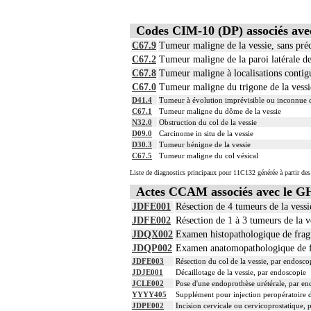
Codes CIM-10 (DP) associés av
C67.9
Tumeur maligne de la vessie, sans pré
C67.2
Tumeur maligne de la paroi latérale de
C67.8
Tumeur maligne à localisations contigu
C67.0
Tumeur maligne du trigone de la vessi
D41.4
Tumeur à évolution imprévisible ou inconnue d
C67.1
Tumeur maligne du dôme de la vessie
N32.0
Obstruction du col de la vessie
D09.0
Carcinome in situ de la vessie
D30.3
Tumeur bénigne de la vessie
C67.5
Tumeur maligne du col vésical
Liste de diagnostics principaux pour 11C132 générée à partir des
Actes CCAM associés avec le 
JDFE001
Résection de 4 tumeurs de la vessi
JDFE002
Résection de 1 à 3 tumeurs de la v
JDQX002
Examen histopathologique de fragm
JDQP002
Examen anatomopathologique de fr
JDFE003
Résection du col de la vessie, par endosco
JDJE001
Décaillotage de la vessie, par endoscopie
JCLE002
Pose d'une endoprothèse urétérale, par en
YYYY405
Supplément pour injection peropératoire de
JDPE002
Incision cervicale ou cervicoprostatique, 