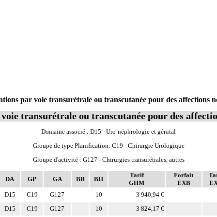
ons par voie transurétrale ou transcutanée pour des affections no
voie transurétrale ou transcutanée pour des affectio
Domaine associé : D15 - Uro-néphrologie et génital
Groupe de type Planification: C19 - Chirurgie Urologique
Groupe d'activité : G127 - Chirurgies transurétrales, autres
Tarif
Forfait
Tar
DA
GP
GA
BB
BH
GHM
EXB
E
D15
C19
G127
10
3 940,94 €
D15
C19
G127
10
3 824,17 €