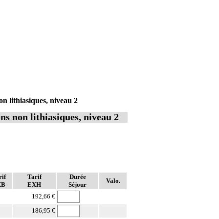
n lithiasiques, niveau 2
ns non lithiasiques, niveau 2
if
Tarif
Durée
Valo.
XB
EXH
Séjour
192,66 €
186,95 €