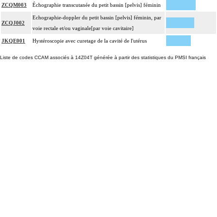
ZCQM003
Échographie transcutanée du petit bassin [pelvis] féminin
Echographie-doppler du petit bassin [pelvis] féminin, par
ZCQJ002
voie rectale et/ou vaginale[par voie cavitaire]
JKQE001
Hystéroscopie avec curetage de la cavité de l'utérus
Liste de codes CCAM associés à 14Z04T générée à partir des statistiques du PMSI français