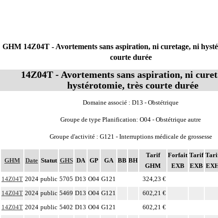
GHM 14Z04T - Avortements sans aspiration, ni curetage, ni hysté
courte durée
14Z04T - Avortements sans aspiration, ni curet
hystérotomie, très courte durée
Domaine associé : D13 - Obstétrique
Groupe de type Planification: O04 - Obstétrique autre
Groupe d'activité : G121 - Interruptions médicale de grossesse
Tarif
Forfait
Tarif
Tari
GHM
Date
Statut
GHS
DA
GP
GA
BB
BH
GHM
EXB
EXB
EX
14Z04T
2024
public
5705
D13
O04
G121
324,23 €
14Z04T
2024
public
5469
D13
O04
G121
602,21 €
14Z04T
2024
public
5402
D13
O04
G121
602,21 €