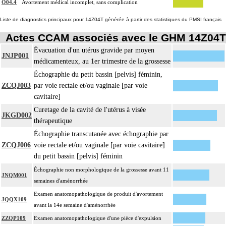
O04.4
Avortement médical incomplet, sans complication
Liste de diagnostics principaux pour 14Z04T générée à partir des statistiques du PMSI français
Actes CCAM associés avec le GHM 14Z04T
Évacuation d'un utérus gravide par moyen
JNJP001
médicamenteux, au 1er trimestre de la grossesse
Échographie du petit bassin [pelvis] féminin,
ZCQJ003
par voie rectale et/ou vaginale [par voie
cavitaire]
Curetage de la cavité de l'utérus à visée
JKGD002
thérapeutique
Échographie transcutanée avec échographie par
ZCQJ006
voie rectale et/ou vaginale [par voie cavitaire]
du petit bassin [pelvis] féminin
Échographie non morphologique de la grossesse avant 11
JNQM001
semaines d'aménorrhée
Examen anatomopathologique de produit d'avortement
JQQX109
avant la 14e semaine d'aménorrhée
ZZQP109
Examen anatomopathologique d'une pièce d'expulsion