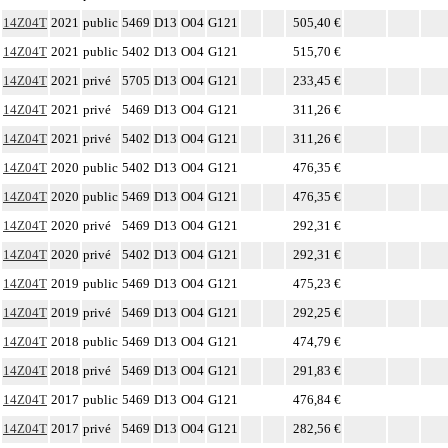
14Z04T
2021
public
5469
D13
O04
G121
505,40 €
14Z04T
2021
public
5402
D13
O04
G121
515,70 €
14Z04T
2021
privé
5705
D13
O04
G121
233,45 €
14Z04T
2021
privé
5469
D13
O04
G121
311,26 €
14Z04T
2021
privé
5402
D13
O04
G121
311,26 €
14Z04T
2020
public
5402
D13
O04
G121
476,35 €
14Z04T
2020
public
5469
D13
O04
G121
476,35 €
14Z04T
2020
privé
5469
D13
O04
G121
292,31 €
14Z04T
2020
privé
5402
D13
O04
G121
292,31 €
14Z04T
2019
public
5469
D13
O04
G121
475,23 €
14Z04T
2019
privé
5469
D13
O04
G121
292,25 €
14Z04T
2018
public
5469
D13
O04
G121
474,79 €
14Z04T
2018
privé
5469
D13
O04
G121
291,83 €
14Z04T
2017
public
5469
D13
O04
G121
476,84 €
14Z04T
2017
privé
5469
D13
O04
G121
282,56 €