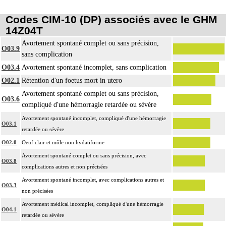
Codes CIM-10 (DP) associés avec le GHM
14Z04T
Avortement spontané complet ou sans précision,
O03.9
sans complication
O03.4
Avortement spontané incomplet, sans complication
O02.1
Rétention d'un foetus mort in utero
Avortement spontané complet ou sans précision,
O03.6
compliqué d'une hémorragie retardée ou sévère
Avortement spontané incomplet, compliqué d'une hémorragie
O03.1
retardée ou sévère
O02.0
Oeuf clair et môle non hydatiforme
Avortement spontané complet ou sans précision, avec
O03.8
complications autres et non précisées
Avortement spontané incomplet, avec complications autres et
O03.3
non précisées
Avortement médical incomplet, compliqué d'une hémorragie
O04.1
retardée ou sévère