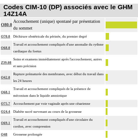
Codes CIM-10 (DP) associés avec le GHM
14Z14A
Accouchement (unique) spontané par présentation
O80.0
du sommet
O70.0
Déchirure obstétricale du périnée, du premier degré
Travail et accouchement compliqués d'une anomalie du rythme
O68.0
cardiaque du foetus
Soins et examens immédiatement après l'accouchement, autres
Z39.08
et sans précision
Rupture prématurée des membranes, avec début du travail dans
O42.0
les 24 heures
Travail et accouchement compliqués de la présence de
O68.1
méconium dans le liquide amniotique
O75.7
Accouchement par voie vaginale après une césarienne
O24.4
Diabète sucré survenant au cours de la grossesse
Travail et accouchement compliqués d'une circulaire du
O69.1
cordon, avec compression
O48
Grossesse prolongée