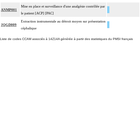
Mise en place et surveillance d'une analgésie contrôlée par
ANMP001
le patient [ACP] [PAC]
Extraction instrumentale au détroit moyen sur présentation
JQGD009
céphalique
Liste de codes CCAM associés à 14Z14A générée à partir des statistiques du PMSI français