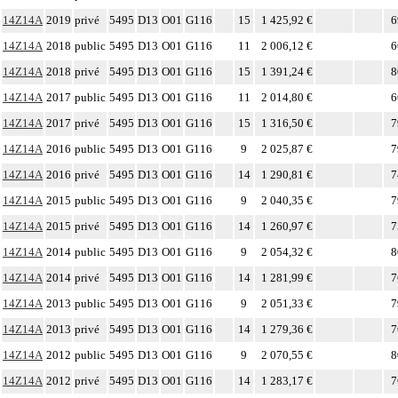
14Z14A
2019
privé
5495
D13
O01
G116
15
1 425,92 €
6
14Z14A
2018
public
5495
D13
O01
G116
11
2 006,12 €
6
14Z14A
2018
privé
5495
D13
O01
G116
15
1 391,24 €
8
14Z14A
2017
public
5495
D13
O01
G116
11
2 014,80 €
6
14Z14A
2017
privé
5495
D13
O01
G116
15
1 316,50 €
7
14Z14A
2016
public
5495
D13
O01
G116
9
2 025,87 €
7
14Z14A
2016
privé
5495
D13
O01
G116
14
1 290,81 €
7
14Z14A
2015
public
5495
D13
O01
G116
9
2 040,35 €
7
14Z14A
2015
privé
5495
D13
O01
G116
14
1 260,97 €
7
14Z14A
2014
public
5495
D13
O01
G116
9
2 054,32 €
8
14Z14A
2014
privé
5495
D13
O01
G116
14
1 281,99 €
7
14Z14A
2013
public
5495
D13
O01
G116
9
2 051,33 €
7
14Z14A
2013
privé
5495
D13
O01
G116
14
1 279,36 €
7
14Z14A
2012
public
5495
D13
O01
G116
9
2 070,55 €
8
14Z14A
2012
privé
5495
D13
O01
G116
14
1 283,17 €
7