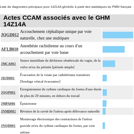
Liste de diagnostics principaux pour 14Z14A générée à partir des statistiques du PMSI français
Actes CCAM associés avec le GHM
14Z14A
Accouchement céphalique unique par voie
JQGD012
naturelle, chez une multipare
Anesthésie rachidienne au cours d'un
AFLB010
accouchement par voie basse
Suture immédiate de déchirure obstétricale du vagin, de la
JMCA002
vulve et/ou du périnée [périnée simple]
Évacuation de la vessie par cathétérisme transitoire
JDJD001
[Sondage vésical évacuateur]
Enregistrement du rythme cardiaque du foetus d'une durée
JQQP001
de plus de 20 minutes, en dehors du travail
JMPA006
Épisiotomie
JNMD002
Révision de la cavité de l'utérus après délivrance naturelle
Monitorage électronique des contractions de l'utérus
JNQD001
gravide et/ou du rythme cardiaque du foetus, par voie
utérine