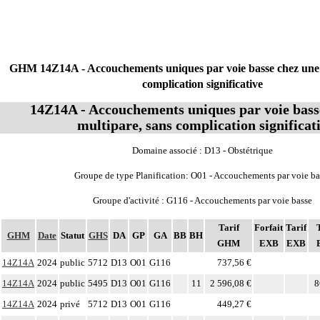
GHM 14Z14A - Accouchements uniques par voie basse chez une 
complication significative
14Z14A - Accouchements uniques par voie bass
multipare, sans complication significat
Domaine associé : D13 - Obstétrique
Groupe de type Planification: O01 - Accouchements par voie ba
Groupe d'activité : G116 - Accouchements par voie basse
Tarif
Forfait
Tarif
GHM
Date
Statut
GHS
DA
GP
GA
BB
BH
GHM
EXB
EXB
14Z14A
2024
public
5712
D13
O01
G116
737,56 €
14Z14A
2024
public
5495
D13
O01
G116
11
2 596,08 €
8
14Z14A
2024
privé
5712
D13
O01
G116
449,27 €