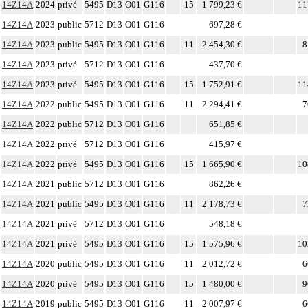
14Z14A
2024
privé
5495
D13
O01
G116
15
1 799,23 €
11
14Z14A
2023
public
5712
D13
O01
G116
697,28 €
14Z14A
2023
public
5495
D13
O01
G116
11
2 454,30 €
8
14Z14A
2023
privé
5712
D13
O01
G116
437,70 €
14Z14A
2023
privé
5495
D13
O01
G116
15
1 752,91 €
11
14Z14A
2022
public
5495
D13
O01
G116
11
2 294,41 €
7
14Z14A
2022
public
5712
D13
O01
G116
651,85 €
14Z14A
2022
privé
5712
D13
O01
G116
415,97 €
14Z14A
2022
privé
5495
D13
O01
G116
15
1 665,90 €
10
14Z14A
2021
public
5712
D13
O01
G116
862,26 €
14Z14A
2021
public
5495
D13
O01
G116
11
2 178,73 €
7
14Z14A
2021
privé
5712
D13
O01
G116
548,18 €
14Z14A
2021
privé
5495
D13
O01
G116
15
1 575,96 €
10
14Z14A
2020
public
5495
D13
O01
G116
11
2 012,72 €
6
14Z14A
2020
privé
5495
D13
O01
G116
15
1 480,00 €
9
14Z14A
2019
public
5495
D13
O01
G116
11
2 007,97 €
6