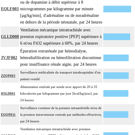
ou de dopamine à débit supérieur à 8
EQLF003
microgrammes par kilogramme par minute
[µg/kg/min], d'adrénaline ou de noradrénaline
en dehors de la période néonatale, par 24 heures
Ventilation mécanique intratrachéale avec
GLLD008
pression expiratoire positive [PEP] supérieure à
6 et/ou FiO2 supérieure à 60%, par 24 heures
Épuration extrarénale par hémodialyse,
JVJF002
hémodiafiltration ou hémofiltration discontinue
pour insuffisance rénale aigüe, par 24 heures
Surveillance médicalisée du transport intrahospitalier d'un
ZZQP003
patient ventilé
Alimentation entérale par sonde avec apport de 20 à 35
HSLD001
kilocalories par kilogramme par jour [kcal/kg/jour], par
24 heures
Surveillance continue de la pression intraartérielle et/ou de
EQQP011
la pression intraveineuse centrale par méthodes effractives,
par 24 heures
Ventilation mécanique intratrachéale avec pression