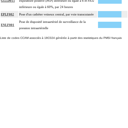
GLLD015
expiratoire positive [PEP] inférieure ou égale à 6 et FiO2
inférieure ou égale à 60%, par 24 heures
EPLF002
Pose d'un cathéter veineux central, par voie transcutanée
Pose de dispositif intraartériel de surveillance de la
ENLF001
pression intraartérielle
Liste de codes CCAM associés à 18C024 générée à partir des statistiques du PMSI français