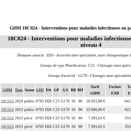
GHM 18C024 - Interventions pour maladies infectieuses ou par
18C024 - Interventions pour maladies infectieuse
niveau 4
Domaine associé : D26 - Activités inter spécialités, suivi thérapeutique 
Groupe de type Planification: C25 - Chirurgie inter spécia
Groupe d'activité : G179 - Chirurgie inter spécialités
Tarif
Forfait
Ta
GHM
Date
Statut
GHS
DA
GP
GA
BB
BH
GHM
EXB
E
18C024
2024
public
6705
D26
C25
G179
16
96
26 655,80 €
641
18C024
2023
public
6705
D26
C25
G179
16
96
25 866,00 €
622
18C024
2023
privé
6705
D26
C25
G179
10
96
7 291,61 €
353
18C024
2023
privé
6705
D26
C25
G179
10
96
7 291,61 €
353