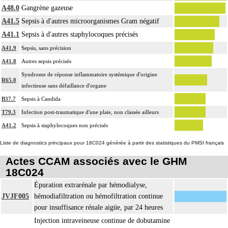
A48.0
Gangrène gazeuse
A41.5
Sepsis à d'autres microorganismes Gram négatif
A41.1
Sepsis à d'autres staphylocoques précisés
A41.9
Sepsis, sans précision
A41.8
Autres sepsis précisés
Syndrome de réponse inflammatoire systémique d'origine
R65.0
infectieuse sans défaillance d'organe
B37.7
Sepsis à Candida
T79.3
Infection post-traumatique d'une plaie, non classée ailleurs
A41.2
Sepsis à staphylocoques non précisés
Liste de diagnostics principaux pour 18C024 générée à partir des statistiques du PMSI français
Actes CCAM associés avec le GHM
18C024
Épuration extrarénale par hémodialyse,
JVJF005
hémodiafiltration ou hémofiltration continue
pour insuffisance rénale aigüe, par 24 heures
Injection intraveineuse continue de dobutamine