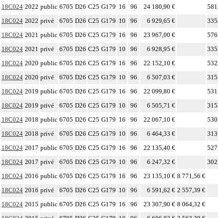
18C024
2022
public
6705
D26
C25
G179
16
96
24 180,90 €
581
18C024
2022
privé
6705
D26
C25
G179
10
96
6 929,65 €
335
18C024
2021
public
6705
D26
C25
G179
16
96
23 967,00 €
576
18C024
2021
privé
6705
D26
C25
G179
10
96
6 928,95 €
335
18C024
2020
public
6705
D26
C25
G179
16
96
22 152,10 €
532
18C024
2020
privé
6705
D26
C25
G179
10
96
6 507,03 €
315
18C024
2019
public
6705
D26
C25
G179
16
96
22 099,80 €
531
18C024
2019
privé
6705
D26
C25
G179
10
96
6 505,71 €
315
18C024
2018
public
6705
D26
C25
G179
16
96
22 067,10 €
530
18C024
2018
privé
6705
D26
C25
G179
10
96
6 464,33 €
313
18C024
2017
public
6705
D26
C25
G179
16
96
22 135,40 €
527
18C024
2017
privé
6705
D26
C25
G179
10
96
6 247,32 €
302
18C024
2016
public
6705
D26
C25
G179
16
96
23 135,10 €
8 771,56 €
18C024
2016
privé
6705
D26
C25
G179
10
96
6 591,62 €
2 557,39 €
18C024
2015
public
6705
D26
C25
G179
16
96
23 307,90 €
8 064,32 €