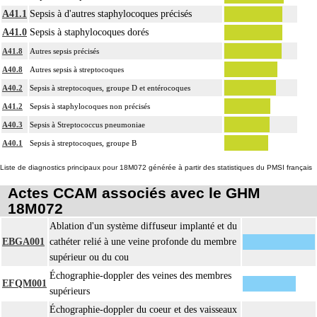
A41.1
Sepsis à d'autres staphylocoques précisés
A41.0
Sepsis à staphylocoques dorés
A41.8
Autres sepsis précisés
A40.8
Autres sepsis à streptocoques
A40.2
Sepsis à streptocoques, groupe D et entérocoques
A41.2
Sepsis à staphylocoques non précisés
A40.3
Sepsis à Streptococcus pneumoniae
A40.1
Sepsis à streptocoques, groupe B
Liste de diagnostics principaux pour 18M072 générée à partir des statistiques du PMSI français
Actes CCAM associés avec le GHM
18M072
Ablation d'un système diffuseur implanté et du
EBGA001
cathéter relié à une veine profonde du membre
supérieur ou du cou
Échographie-doppler des veines des membres
EFQM001
supérieurs
Échographie-doppler du coeur et des vaisseaux