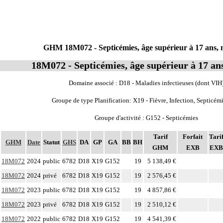
GHM 18M072 - Septicémies, âge supérieur à 17 ans, 
18M072 - Septicémies, âge supérieur à 17 ans
Domaine associé : D18 - Maladies infectieuses (dont VIH
Groupe de type Planification: X19 - Fièvre, Infection, Septicém
Groupe d'activité : G152 - Septicémies
Tarif
Forfait
Tari
GHM
Date
Statut
GHS
DA
GP
GA
BB
BH
GHM
EXB
EXB
18M072
2024
public
6782
D18
X19
G152
19
5 138,49 €
18M072
2024
privé
6782
D18
X19
G152
19
2 576,45 €
18M072
2023
public
6782
D18
X19
G152
19
4 857,86 €
18M072
2023
privé
6782
D18
X19
G152
19
2 510,12 €
18M072
2022
public
6782
D18
X19
G152
19
4 541,39 €