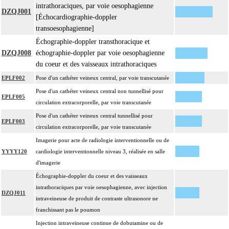
intrathoraciques, par voie oesophagienne
DZQJ001
[Échocardiographie-doppler
transoesophagienne]
Échographie-doppler transthoracique et
DZQJ008
échographie-doppler par voie oesophagienne
du coeur et des vaisseaux intrathoraciques
EPLF002
Pose d'un cathéter veineux central, par voie transcutanée
Pose d'un cathéter veineux central non tunnellisé pour
EPLF005
circulation extracorporelle, par voie transcutanée
Pose d'un cathéter veineux central tunnellisé pour
EPLF003
circulation extracorporelle, par voie transcutanée
Imagerie pour acte de radiologie interventionnelle ou de
YYYY120
cardiologie interventionnelle niveau 3, réalisée en salle
d'imagerie
Échographie-doppler du coeur et des vaisseaux
intrathoraciques par voie oesophagienne, avec injection
DZQJ011
intraveineuse de produit de contraste ultrasonore ne
franchissant pas le poumon
Injection intraveineuse continue de dobutamine ou de