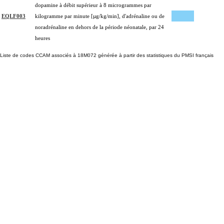
dopamine à débit supérieur à 8 microgrammes par
EQLF003
kilogramme par minute [µg/kg/min], d'adrénaline ou de
noradrénaline en dehors de la période néonatale, par 24
heures
Liste de codes CCAM associés à 18M072 générée à partir des statistiques du PMSI français