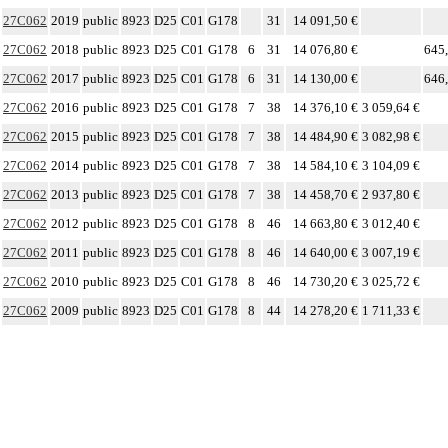
27C062
2019
public
8923
D25
C01
G178
31
14 091,50 €
27C062
2018
public
8923
D25
C01
G178
6
31
14 076,80 €
645,
27C062
2017
public
8923
D25
C01
G178
6
31
14 130,00 €
646,
27C062
2016
public
8923
D25
C01
G178
7
38
14 376,10 €
3 059,64 €
27C062
2015
public
8923
D25
C01
G178
7
38
14 484,90 €
3 082,98 €
27C062
2014
public
8923
D25
C01
G178
7
38
14 584,10 €
3 104,09 €
27C062
2013
public
8923
D25
C01
G178
7
38
14 458,70 €
2 937,80 €
27C062
2012
public
8923
D25
C01
G178
8
46
14 663,80 €
3 012,40 €
27C062
2011
public
8923
D25
C01
G178
8
46
14 640,00 €
3 007,19 €
27C062
2010
public
8923
D25
C01
G178
8
46
14 730,20 €
3 025,72 €
27C062
2009
public
8923
D25
C01
G178
8
44
14 278,20 €
1 711,33 €