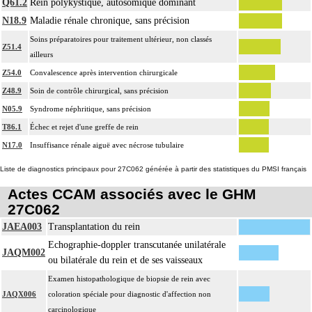
Q61.2
Rein polykystique, autosomique dominant
N18.9
Maladie rénale chronique, sans précision
Soins préparatoires pour traitement ultérieur, non classés
Z51.4
ailleurs
Z54.0
Convalescence après intervention chirurgicale
Z48.9
Soin de contrôle chirurgical, sans précision
N05.9
Syndrome néphritique, sans précision
T86.1
Échec et rejet d'une greffe de rein
N17.0
Insuffisance rénale aiguë avec nécrose tubulaire
Liste de diagnostics principaux pour 27C062 générée à partir des statistiques du PMSI français
Actes CCAM associés avec le GHM
27C062
JAEA003
Transplantation du rein
Echographie-doppler transcutanée unilatérale
JAQM002
ou bilatérale du rein et de ses vaisseaux
Examen histopathologique de biopsie de rein avec
JAQX006
coloration spéciale pour diagnostic d'affection non
carcinologique