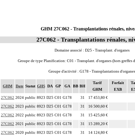
GHM 27C062 - Transplantations rénales, nive
27C062 - Transplantations rénales, ni
Domaine associé : D25 - Transplant. d'organes
Groupe de type Planification: C01 - Transplant. d'organes (hors greffes
Groupe d'activité : G178 - Transplantations d'organe
Tarif
Forfait
Ta
GHM
Date
Statut
GHS
DA
GP
GA
BB
BH
GHM
EXB
E
27C062
2024
public
8923
D25
C01
G178
31
17 453,80 €
27C062
2023
public
8923
D25
C01
G178
31
16 500,60 €
27C062
2022
public
8923
D25
C01
G178
31
15 425,60 €
27C062
2021
public
8923
D25
C01
G178
31
15 289,20 €
27C062
2020
public
8923
D25
C01
G178
31
14 124,80 €