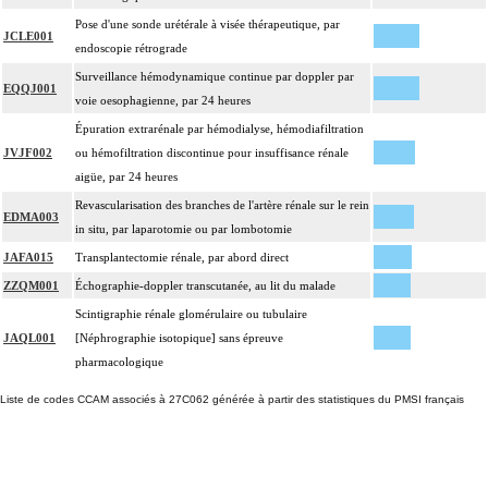
Pose d'une sonde urétérale à visée thérapeutique, par
JCLE001
endoscopie rétrograde
Surveillance hémodynamique continue par doppler par
EQQJ001
voie oesophagienne, par 24 heures
Épuration extrarénale par hémodialyse, hémodiafiltration
JVJF002
ou hémofiltration discontinue pour insuffisance rénale
aigüe, par 24 heures
Revascularisation des branches de l'artère rénale sur le rein
EDMA003
in situ, par laparotomie ou par lombotomie
JAFA015
Transplantectomie rénale, par abord direct
ZZQM001
Échographie-doppler transcutanée, au lit du malade
Scintigraphie rénale glomérulaire ou tubulaire
JAQL001
[Néphrographie isotopique] sans épreuve
pharmacologique
Liste de codes CCAM associés à 27C062 générée à partir des statistiques du PMSI français