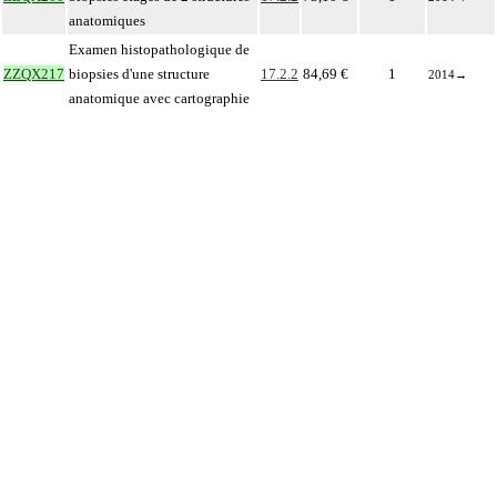
anatomiques
Examen histopathologique de
ZZQX217
biopsies d'une structure
17.2.2
84,69 €
1
2014
→
anatomique avec cartographie