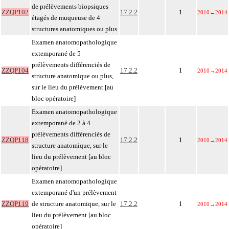
de prélèvements biopsiques
ZZQP102
17.2.2
1
2010
→
2014
étagés de muqueuse de 4
structures anatomiques ou plus
Examen anatomopathologique
extemporané de 5
prélèvements différenciés de
ZZQP104
17.2.2
1
2010
→
2014
structure anatomique ou plus,
sur le lieu du prélèvement [au
bloc opératoire]
Examen anatomopathologique
extemporané de 2 à 4
prélèvements différenciés de
ZZQP118
17.2.2
1
2010
→
2014
structure anatomique, sur le
lieu du prélèvement [au bloc
opératoire]
Examen anatomopathologique
extemporané d'un prélèvement
ZZQP119
de structure anatomique, sur le
17.2.2
1
2010
→
2014
lieu du prélèvement [au bloc
opératoire]