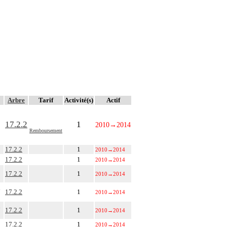
Arbre
Tarif
Activité(s)
Actif
17.2.2
1
2010
→
2014
Remboursement
17.2.2
1
2010
→
2014
17.2.2
1
2010
→
2014
17.2.2
1
2010
→
2014
u
17.2.2
1
2010
→
2014
u
17.2.2
1
2010
→
2014
17.2.2
1
2010
→
2014