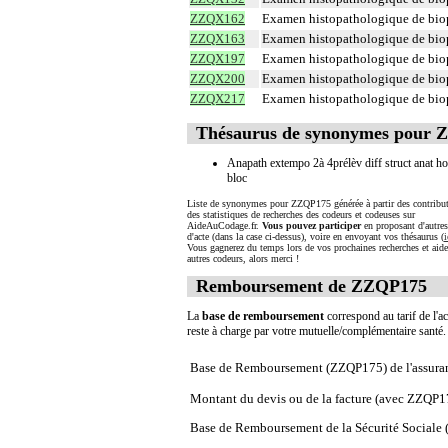
ZZQX162
Examen histopathologique de biop
ZZQX163
Examen histopathologique de biop
ZZQX197
Examen histopathologique de biop
ZZQX200
Examen histopathologique de biop
ZZQX217
Examen histopathologique de biop
Thésaurus de synonymes pour
Anapath extempo 2à 4prélèv diff struct anat ho
bloc
Liste de synonymes pour ZZQP175 générée à partir des contribut
des statistiques de recherches des codeurs et codeuses sur
AideAuCodage.fr.
Vous pouvez participer
en proposant d'autre
d'acte (dans la case ci-dessus), voire en envoyant vos thésaurus (
i
Vous gagnerez du temps lors de vos prochaines recherches et aide
autres codeurs, alors merci !
Remboursement de ZZQP175
La
base de remboursement
correspond au tarif de l'ac
reste à charge par votre mutuelle/complémentaire santé
Base de Remboursement (ZZQP175) de l'assura
Montant du devis ou de la facture (avec ZZQP1
Base de Remboursement de la Sécurité Social