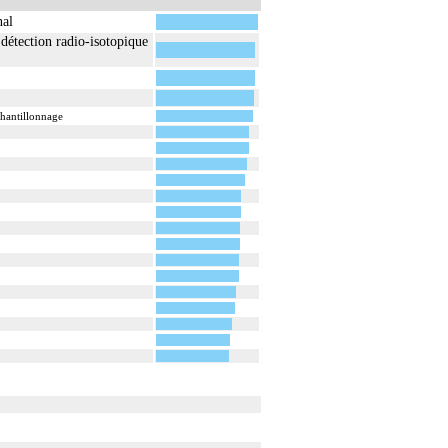
nal
 détection radio-isotopique
chantillonnage