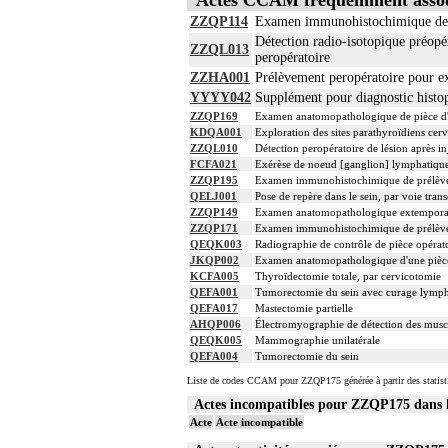
Actes CCAM fréquemment asso
ZZQP114
Examen immunohistochimique de pré
Détection radio-isotopique préopér
ZZQL013
peropératoire
ZZHA001
Prélèvement peropératoire pour 
YYYY042
Supplément pour diagnostic histop
ZZQP169
Examen anatomopathologique de pièce d'ex
KDQA001
Exploration des sites parathyroïdiens cer
ZZQL010
Détection peropératoire de lésion après in
FCFA021
Exérèse de noeud [ganglion] lymphatique 
ZZQP195
Examen immunohistochimique de prélèvemen
QELJ001
Pose de repère dans le sein, par voie tr
ZZQP149
Examen anatomopathologique extemporané
ZZQP171
Examen immunohistochimique de prélèvemen
QEQK003
Radiographie de contrôle de pièce opéra
JKQP002
Examen anatomopathologique d'une pièce d
KCFA005
Thyroïdectomie totale, par cervicotomie
QEFA001
Tumorectomie du sein avec curage lympho
QEFA017
Mastectomie partielle
AHQP006
Électromyographie de détection des muscl
QEQK005
Mammographie unilatérale
QEFA004
Tumorectomie du sein
Liste de codes CCAM pour ZZQP175 générée à partir des statist
Actes incompatibles pour ZZQP175 dan
Acte
Acte incompatible