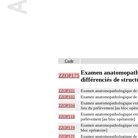
Code
Examen anatomopatho
ZZQP175
différenciés de struc
ZZQP101
Examen anatomopathologique de p
ZZQP102
Examen anatomopathologique de pr
Examen anatomopathologique extem
ZZQP104
lieu du prélèvement [au bloc opéra
Examen anatomopathologique extemp
ZZQP118
prélèvement [au bloc opératoire]
Examen anatomopathologique extem
ZZQP119
bloc opératoire]
ZZQP121
Examen anatomopathologique de p