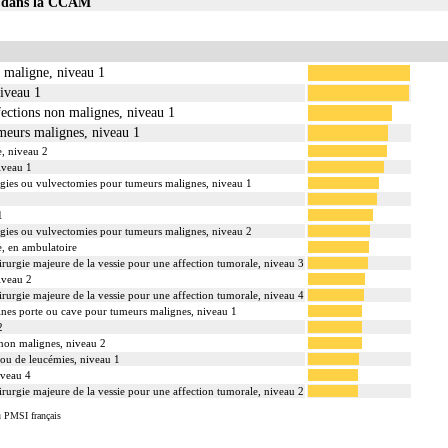
75 dans la CCAM
 maligne, niveau 1
niveau 1
fections non malignes, niveau 1
umeurs malignes, niveau 1
, niveau 2
iveau 1
argies ou vulvectomies pour tumeurs malignes, niveau 1
1
argies ou vulvectomies pour tumeurs malignes, niveau 2
, en ambulatoire
 chirurgie majeure de la vessie pour une affection tumorale, niveau 3
iveau 2
 chirurgie majeure de la vessie pour une affection tumorale, niveau 4
 veines porte ou cave pour tumeurs malignes, niveau 1
2
 non malignes, niveau 2
ou de leucémies, niveau 1
iveau 4
 chirurgie majeure de la vessie pour une affection tumorale, niveau 2
u PMSI français