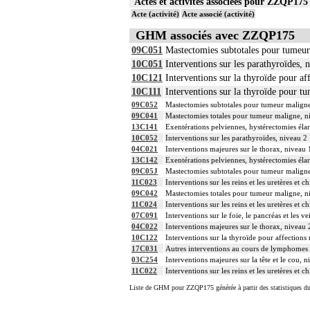
Actes et activités associées pour ZZQP1
Acte (activité)
Acte associé (activité)
GHM associés avec ZZQP175
09C051
Mastectomies subtotales pour tumeur
10C051
Interventions sur les parathyroïdes, 
10C121
Interventions sur la thyroïde pour af
10C111
Interventions sur la thyroïde pour t
09C052
Mastectomies subtotales pour tumeur maligne
09C041
Mastectomies totales pour tumeur maligne, n
13C141
Exentérations pelviennes, hystérectomies él
10C052
Interventions sur les parathyroïdes, niveau 2
04C021
Interventions majeures sur le thorax, niveau 
13C142
Exentérations pelviennes, hystérectomies él
09C05J
Mastectomies subtotales pour tumeur maligne
11C023
Interventions sur les reins et les uretères et
09C042
Mastectomies totales pour tumeur maligne, n
11C024
Interventions sur les reins et les uretères et
07C091
Interventions sur le foie, le pancréas et les
04C022
Interventions majeures sur le thorax, niveau 
10C122
Interventions sur la thyroïde pour affections
17C031
Autres interventions au cours de lymphomes 
03C254
Interventions majeures sur la tête et le cou, n
11C022
Interventions sur les reins et les uretères et
Liste de GHM pour ZZQP175 générée à partir des statistiques d