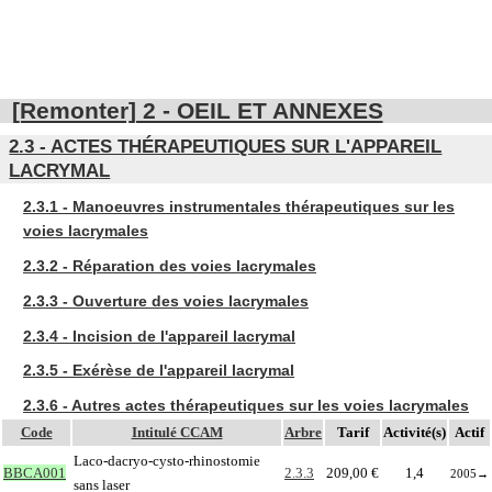
[Remonter] 2 - OEIL ET ANNEXES
2.3 - ACTES THÉRAPEUTIQUES SUR L'APPAREIL
LACRYMAL
2.3.1 - Manoeuvres instrumentales thérapeutiques sur les
voies lacrymales
2.3.2 - Réparation des voies lacrymales
2.3.3 - Ouverture des voies lacrymales
2.3.4 - Incision de l'appareil lacrymal
2.3.5 - Exérèse de l'appareil lacrymal
2.3.6 - Autres actes thérapeutiques sur les voies lacrymales
Code
Intitulé CCAM
Arbre
Tarif
Activité(s)
Actif
Laco-dacryo-cysto-rhinostomie
BBCA001
2.3.3
209,00 €
1,4
2005
→
sans laser