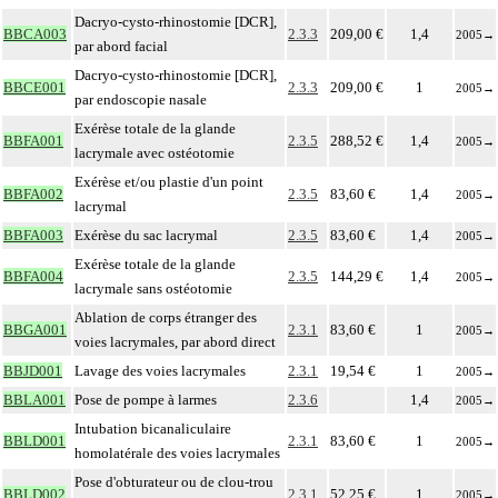
Dacryo-cysto-rhinostomie [DCR],
BBCA003
2.3.3
209,00 €
1,4
2005
→
par abord facial
Dacryo-cysto-rhinostomie [DCR],
BBCE001
2.3.3
209,00 €
1
2005
→
par endoscopie nasale
Exérèse totale de la glande
BBFA001
2.3.5
288,52 €
1,4
2005
→
lacrymale avec ostéotomie
Exérèse et/ou plastie d'un point
BBFA002
2.3.5
83,60 €
1,4
2005
→
lacrymal
BBFA003
Exérèse du sac lacrymal
2.3.5
83,60 €
1,4
2005
→
Exérèse totale de la glande
BBFA004
2.3.5
144,29 €
1,4
2005
→
lacrymale sans ostéotomie
Ablation de corps étranger des
BBGA001
2.3.1
83,60 €
1
2005
→
voies lacrymales, par abord direct
BBJD001
Lavage des voies lacrymales
2.3.1
19,54 €
1
2005
→
BBLA001
Pose de pompe à larmes
2.3.6
1,4
2005
→
Intubation bicanaliculaire
BBLD001
2.3.1
83,60 €
1
2005
→
homolatérale des voies lacrymales
Pose d'obturateur ou de clou-trou
BBLD002
2.3.1
52,25 €
1
2005
→