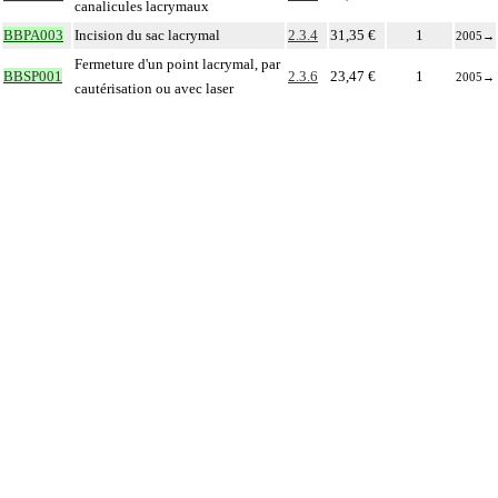
canalicules lacrymaux
BBPA003
Incision du sac lacrymal
2.3.4
31,35 €
1
2005
→
Fermeture d'un point lacrymal, par
BBSP001
2.3.6
23,47 €
1
2005
→
cautérisation ou avec laser