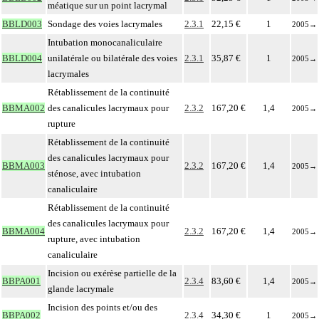
méatique sur un point lacrymal
BBLD003
Sondage des voies lacrymales
2.3.1
22,15 €
1
2005
→
Intubation monocanaliculaire
BBLD004
unilatérale ou bilatérale des voies
2.3.1
35,87 €
1
2005
→
lacrymales
Rétablissement de la continuité
BBMA002
des canalicules lacrymaux pour
2.3.2
167,20 €
1,4
2005
→
rupture
Rétablissement de la continuité
des canalicules lacrymaux pour
BBMA003
2.3.2
167,20 €
1,4
2005
→
sténose, avec intubation
canaliculaire
Rétablissement de la continuité
des canalicules lacrymaux pour
BBMA004
2.3.2
167,20 €
1,4
2005
→
rupture, avec intubation
canaliculaire
Incision ou exérèse partielle de la
BBPA001
2.3.4
83,60 €
1,4
2005
→
glande lacrymale
Incision des points et/ou des
BBPA002
2.3.4
34,30 €
1
2005
→