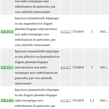
non radio-isotopique sans
embolisation de particules, par
voie artérielle transcutanée
Injection intraartérielle hépatique
in situ suprasélective d'agent
pharmacologique anticancéreux
EDLF016
4.3.12.7
153,60 €
1
2005
→
non radio-isotopique avec
embolisation de particules, par
voie artérielle transcutanée
Injection intraartérielle hépatique
in situ sélective ou hypersélective
d'agent pharmacologique
EDLF017
anticancéreux non radio-
4.3.12.7
153,60 €
1
2005
→
isotopique avec embolisation de
particules, par voie artérielle
transcutanée
Injection intraartérielle hépatique
in situ d'agent pharmacologique
EDLL001
radio-isotopique avec
4.3.12.7
153,60 €
1,2
2005
→
embolisation de particules, par