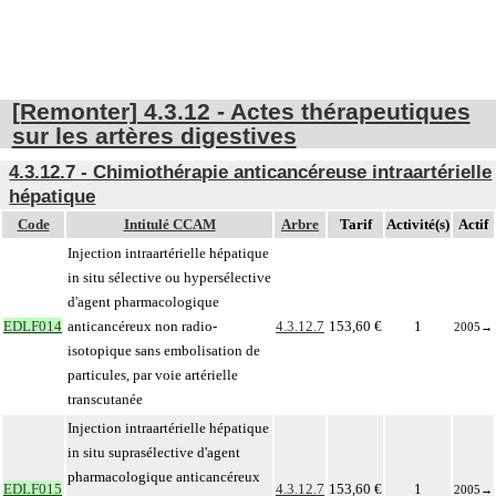
[Remonter] 4.3.12 - Actes thérapeutiques
sur les artères digestives
4.3.12.7 - Chimiothérapie anticancéreuse intraartérielle
hépatique
Code
Intitulé CCAM
Arbre
Tarif
Activité(s)
Actif
Injection intraartérielle hépatique
in situ sélective ou hypersélective
d'agent pharmacologique
EDLF014
anticancéreux non radio-
4.3.12.7
153,60 €
1
2005
→
isotopique sans embolisation de
particules, par voie artérielle
transcutanée
Injection intraartérielle hépatique
in situ suprasélective d'agent
pharmacologique anticancéreux
EDLF015
4.3.12.7
153,60 €
1
2005
→