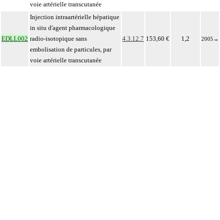
voie artérielle transcutanée
Injection intraartérielle hépatique
in situ d'agent pharmacologique
EDLL002
radio-isotopique sans
4.3.12.7
153,60 €
1,2
2005
→
embolisation de particules, par
voie artérielle transcutanée