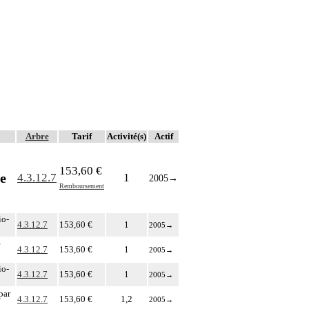
Arbre
Tarif
Activité(s)
Actif
153,60 €
e
4.3.12.7
1
2005
→
Remboursement
io-
4.3.12.7
153,60 €
1
2005
→
e
4.3.12.7
153,60 €
1
2005
→
io-
4.3.12.7
153,60 €
1
2005
→
par
4.3.12.7
153,60 €
1,2
2005
→