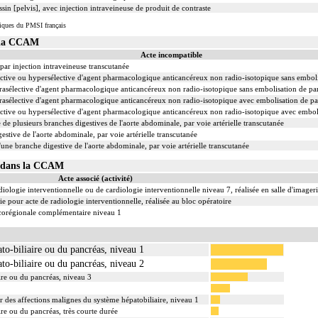
in [pelvis], avec injection intraveineuse de produit de contraste
iques du PMSI français
s la CCAM
Acte incompatible
 par injection intraveineuse transcutanée
sélective ou hypersélective d'agent pharmacologique anticancéreux non radio-isotopique sans embolis
suprasélective d'agent pharmacologique anticancéreux non radio-isotopique sans embolisation de part
suprasélective d'agent pharmacologique anticancéreux non radio-isotopique avec embolisation de part
sélective ou hypersélective d'agent pharmacologique anticancéreux non radio-isotopique avec embolis
 de plusieurs branches digestives de l'aorte abdominale, par voie artérielle transcutanée
estive de l'aorte abdominale, par voie artérielle transcutanée
'une branche digestive de l'aorte abdominale, par voie artérielle transcutanée
15 dans la CCAM
Acte associé (activité)
iologie interventionnelle ou de cardiologie interventionnelle niveau 7, réalisée en salle d'imager
 pour acte de radiologie interventionnelle, réalisée au bloc opératoire
ocorégionale complémentaire niveau 1
to-biliaire ou du pancréas, niveau 1
to-biliaire ou du pancréas, niveau 2
ire ou du pancréas, niveau 3
r des affections malignes du système hépatobiliaire, niveau 1
re ou du pancréas, très courte durée