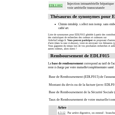
Injection intraartérielle hépatiqu
EDLL002
voie artérielle transcutanée
Thésaurus de synonymes pour 
Chimio intrahép. s.sélect non isotop. sans emb
cathé art.
Liste de synonymes pour EDLF015 générée à partir des contribut
des statistiques de recherches des codeurs et codeuses sur
AideAuCodage.fr.
Vous pouvez participer
en proposant d'autre
d'acte (dans la case ci-dessus), voire en envoyant vos thésaurus (
i
Vous gagnerez du temps lors de vos prochaines recherches et aide
autres codeurs, alors merci !
Remboursement de EDLF015
La
base de remboursement
correspond au tarif de l'ac
reste à charge par votre mutuelle/complémentaire santé
Base de Remboursement (EDLF015) de l'assura
Montant du devis ou de la facture (avec EDLF0
Base de Remboursement de la Sécurité Social
Taux de Remboursement de votre mutuelle/com
Arbre
4.3.12
Par artère digestive, on entend : branche