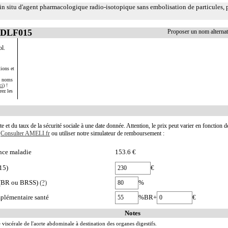
e in situ d'agent pharmacologique radio-isotopique sans embolisation de particules, 
EDLF015
Proposer un nom altern
ol.
ions et
s noms
ci
) !
rez les
te et du taux de la sécurité sociale à une date donnée. Attention, le prix peut varier en fonction 
.
Consulter AMELI.fr
ou utiliser notre simulateur de remboursement :
nce maladie
153.6 €
15)
€
e (BR ou BRSS)
(?)
%
plémentaire santé
%BR+
€
Notes
 viscérale de l'aorte abdominale à destination des organes digestifs.