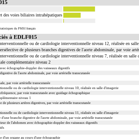
015
 des voies biliaires intrahépatiques
ge
tatistiques du PMSI français
stie d'élargissement.
ciés à EDLF015
artériectomie de contigüité.
e incluent l'évacuation de collection intrathoracique associée, la pose de drain pleural et/ou péric
nterventionnelle ou de cardiologie interventionnelle niveau 12, réalisée en sall
 incluent l'évacuation de collection intrathoracique associée, la pose de drain pleural et/ou périca
ersélective de plusieurs branches digestives de l'aorte abdominale, par voie arté
nt] incluent la pose d'une dérivation inerte ou pulsée, et son ablation.
nterventionnelle ou de cardiologie interventionnelle niveau 7, réalisée en salle 
ation ou la radioscopie de longue durée sous ampli de brillance (chapitre 19) ne peuvent pas être
nale complémentaire niveau 2
vec échographie-doppler des vaisseaux digestifs
igestive de l'aorte abdominale, par voie artérielle transcutanée
le, par voie artérielle transcutanée
ionnelle ou de cardiologie interventionnelle niveau 10, réalisée en salle d'imagerie
iofréquence, par voie transcutanée avec guidage échographique
mplémentaire niveau 1
 de plusieurs artères digestives, par voie artérielle transcutanée
ionnelle ou de cardiologie interventionnelle niveau 11, réalisée en salle d'imagerie
 d'une branche digestive de l'aorte abdominale, par voie artérielle transcutanée
rieur de l'abdomen avec échographie-doppler des vaisseaux digestifs
ifs
me d'un organe au cours d'une échographie