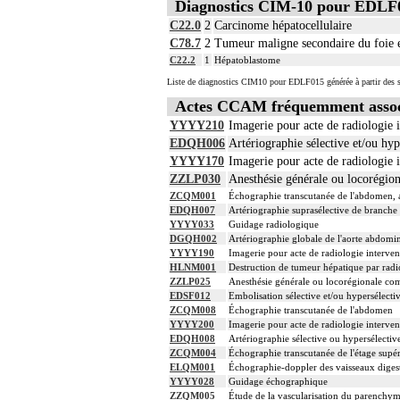
Diagnostics CIM-10 pour EDLF
4
- choix du débit de CEC
C22.0
2
Carcinome hépatocellulaire
- décision d'arrêt circulatoire
C78.7
2
Tumeur maligne secondaire du foie et
- définition des protocoles de remplissa
- décision de cardioplégie
C22.2
1
Hépatoblastome
- décision d'assistance circulatoire.
Liste de diagnostics CIM10 pour EDLF015 générée à partir des s
4
La suture d'un vaisseau inclut l'angiopla
Actes CCAM fréquemment asso
4
Le pontage artériel inclut la thromboend
4
Les actes sur le thorax, par thoracoscopi
YYYY210
Imagerie pour acte de radiologie i
4
Les actes sur le thorax, par thoracotomie
EDQH006
Artériographie sélective et/ou hyp
4
Les actes avec dérivation vasculaire [shu
YYYY170
Imagerie pour acte de radiologie i
Facturation : les suppléments de numéris
ZZLP030
Anesthésie générale ou locorégio
4
de radiologie vasculaire
ZCQM001
Échographie transcutanée de l'abdomen, a
EDQH007
Artériographie suprasélective de branche d
YYYY033
Guidage radiologique
DGQH002
Artériographie globale de l'aorte abdomina
YYYY190
Imagerie pour acte de radiologie intervent
HLNM001
Destruction de tumeur hépatique par rad
ZZLP025
Anesthésie générale ou locorégionale co
EDSF012
Embolisation sélective et/ou hypersélective
ZCQM008
Échographie transcutanée de l'abdomen
YYYY200
Imagerie pour acte de radiologie intervent
EDQH008
Artériographie sélective ou hypersélective
ZCQM004
Échographie transcutanée de l'étage supé
ELQM001
Échographie-doppler des vaisseaux digest
YYYY028
Guidage échographique
ZZQM005
Étude de la vascularisation du parenchy