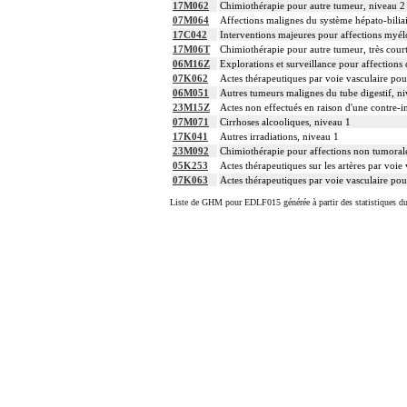
17M062
Chimiothérapie pour autre tumeur, niveau 2
07M064
Affections malignes du système hépato-bilia
17C042
Interventions majeures pour affections myélo
17M06T
Chimiothérapie pour autre tumeur, très cour
06M16Z
Explorations et surveillance pour affections d
07K062
Actes thérapeutiques par voie vasculaire pou
06M051
Autres tumeurs malignes du tube digestif, n
23M15Z
Actes non effectués en raison d'une contre-i
07M071
Cirrhoses alcooliques, niveau 1
17K041
Autres irradiations, niveau 1
23M092
Chimiothérapie pour affections non tumoral
05K253
Actes thérapeutiques sur les artères par voie
07K063
Actes thérapeutiques par voie vasculaire pou
Liste de GHM pour EDLF015 générée à partir des statistiques d