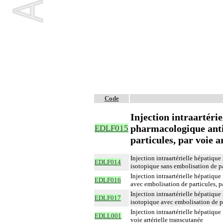
Code
Injection intraartérie
pharmacologique anti
EDLF015
particules, par voie a
Injection intraartérielle hépatiqu
EDLF014
isotopique sans embolisation de par
Injection intraartérielle hépatiqu
EDLF016
avec embolisation de particules, pa
Injection intraartérielle hépatiqu
EDLF017
isotopique avec embolisation de pa
Injection intraartérielle hépatiqu
EDLL001
voie artérielle transcutanée