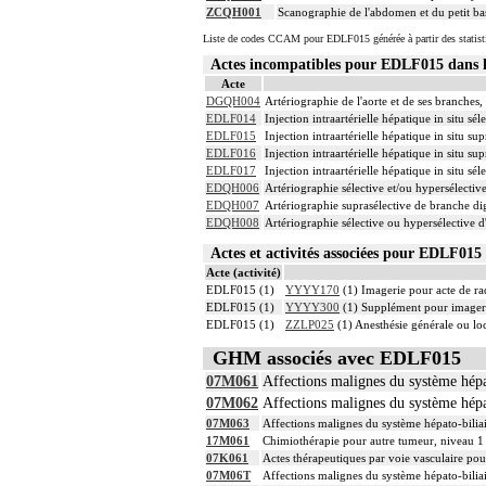
ZCQH001
Scanographie de l'abdomen et du petit bass
Liste de codes CCAM pour EDLF015 générée à partir des statist
Actes incompatibles pour EDLF015 dan
Acte
DGQH004
Artériographie de l'aorte et de ses branches,
EDLF014
Injection intraartérielle hépatique in situ 
EDLF015
Injection intraartérielle hépatique in situ 
EDLF016
Injection intraartérielle hépatique in situ 
EDLF017
Injection intraartérielle hépatique in situ 
EDQH006
Artériographie sélective et/ou hypersélective
EDQH007
Artériographie suprasélective de branche dig
EDQH008
Artériographie sélective ou hypersélective d
Actes et activités associées pour EDLF0
Acte (activité)
EDLF015 (1)
YYYY170
(1) Imagerie pour acte de rad
EDLF015 (1)
YYYY300
(1) Supplément pour imagerie
EDLF015 (1)
ZZLP025
(1) Anesthésie générale ou l
GHM associés avec EDLF015
07M061
Affections malignes du système hépa
07M062
Affections malignes du système hépa
07M063
Affections malignes du système hépato-bilia
17M061
Chimiothérapie pour autre tumeur, niveau 1
07K061
Actes thérapeutiques par voie vasculaire pou
07M06T
Affections malignes du système hépato-biliai