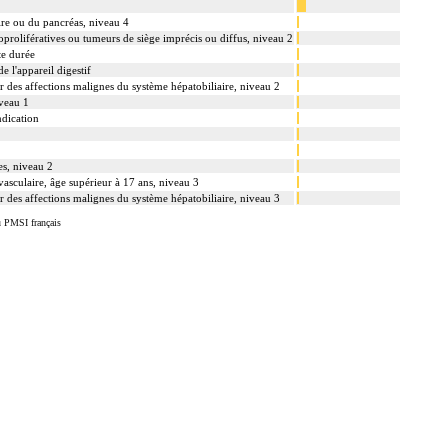
ire ou du pancréas, niveau 4
prolifératives ou tumeurs de siège imprécis ou diffus, niveau 2
te durée
e l'appareil digestif
r des affections malignes du système hépatobiliaire, niveau 2
iveau 1
ndication
es, niveau 2
 vasculaire, âge supérieur à 17 ans, niveau 3
r des affections malignes du système hépatobiliaire, niveau 3
u PMSI français