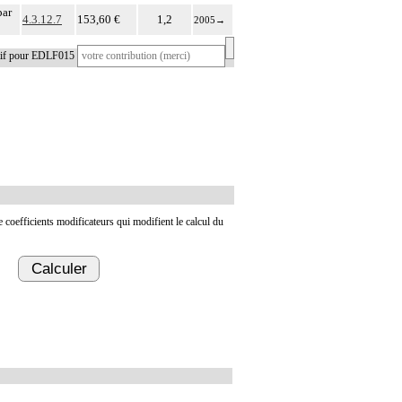
par
4.3.12.7
153,60 €
1,2
2005
→
atif pour EDLF015
de coefficients modificateurs qui modifient le calcul du
Calculer