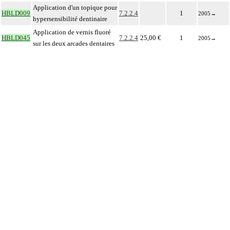
Application d'un topique pour
HBLD009
7.2.2.4
1
2005
→
hypersensibilité dentinaire
Application de vernis fluoré
HBLD045
7.2.2.4
25,00 €
1
2005
→
sur les deux arcades dentaires