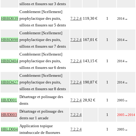
sillons et fissures sur 3 dents
Comblement [Scellement]
HBBD039
prophylactique des puits,
7.2.2.4
119,30 €
1
2014
→
sillons et fissures sur 5 dents
Comblement [Scellement]
HBBD098
prophylactique des puits,
7.2.2.4
167,01 €
1
2014
→
sillons et fissures sur 7 dents
Comblement [Scellement]
HBBD404
prophylactique des puits,
7.2.2.4
143,15 €
1
2014
→
sillons et fissures sur 6 dents
Comblement [Scellement]
HBBD427
prophylactique des puits,
7.2.2.4
190,87 €
1
2014
→
sillons et fissures sur 8 dents
Détartrage et polissage des
HBJD001
7.2.2.4
28,92 €
1
2005
→
dents
Détartrage et polissage des
HBJD003
7.2.2.4
1
2005
→
2014
dents sur 1 arcade
Application topique
HBLD004
7.2.2.4
1
2005
→
intrabuccale de fluorures