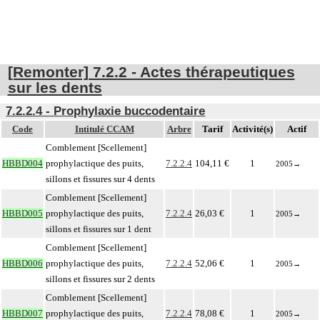
[Remonter] 7.2.2 - Actes thérapeutiques
sur les dents
7.2.2.4 - Prophylaxie buccodentaire
Code
Intitulé CCAM
Arbre
Tarif
Activité(s)
Actif
Comblement [Scellement]
HBBD004
prophylactique des puits,
7.2.2.4
104,11 €
1
2005
→
sillons et fissures sur 4 dents
Comblement [Scellement]
HBBD005
prophylactique des puits,
7.2.2.4
26,03 €
1
2005
→
sillons et fissures sur 1 dent
Comblement [Scellement]
HBBD006
prophylactique des puits,
7.2.2.4
52,06 €
1
2005
→
sillons et fissures sur 2 dents
Comblement [Scellement]
HBBD007
prophylactique des puits,
7.2.2.4
78,08 €
1
2005
→