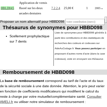
Application de vernis
HBLD045
fluoré sur les deux
7.2.2.4
25,00 €
1
2005
→
arcades dentaires
Proposer un nom alternatif pour HBBD098
Thésaurus de synonymes pour HBBD098
Liste de synonymes pour HBBD098 générée à
Scellement prophylactique
partir des contributions et des statistiques de
sur 7 dents
recherches des codeurs et codeuses sur
AideAuCodage.fr.
Vous pouvez participer
en
proposant d'autres noms d'acte (dans la case
ci-dessus), voire en envoyant vos thésaurus
Remboursement de HBBD098
La
base de remboursement
correspond au tarif de l'acte et du taux
de la sécurité sociale à une date donnée. Attention, le prix peut varier
en fonction de coefficients modificateurs qui modifient le calcul du
reste à charge par votre mutuelle/complémentaire santé.
Consulter
AMELI.fr
ou utiliser notre simulateur de remboursement :