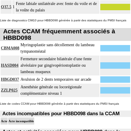
Fente labiale unilatérale avec fente du voile et de
Q37.5
1
la voûte du palais
Liste de diagnostics CIM10 pour HBBD098 générée à partir des statistiques du PMSI français
Actes CCAM fréquemment associés à
HBBD098
Myringoplastie sans décollement du lambeau
CBMA008
tympanoméatal
Fermeture secondaire bilatérale d'une fente
HASD004
alvéolaire par gingivopériostoplastie ou
lambeau muqueux
HBGD037
Avulsion de 2 dents temporaires sur arcade
Anesthésie générale ou locorégionale
ZZLP025
complémentaire niveau 1
Liste de codes CCAM pour HBBD098 générée à partir des statistiques du PMSI français
Actes incompatibles pour HBBD098 dans la CCAM
Acte
Acte incompatible