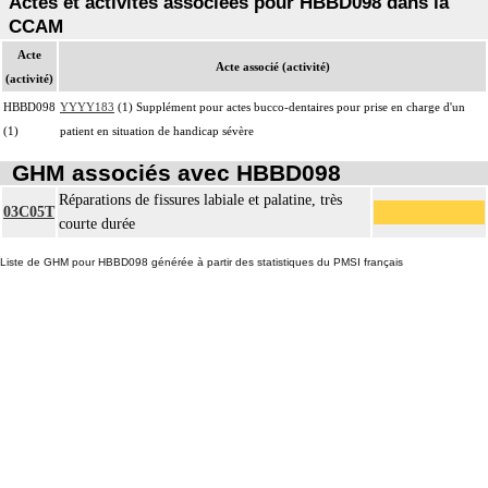
Actes et activités associées pour HBBD098 dans la
CCAM
Acte
Acte associé (activité)
(activité)
HBBD098
YYYY183
(1) Supplément pour actes bucco-dentaires pour prise en charge d'un
(1)
patient en situation de handicap sévère
GHM associés avec HBBD098
Réparations de fissures labiale et palatine, très
03C05T
courte durée
Liste de GHM pour HBBD098 générée à partir des statistiques du PMSI français