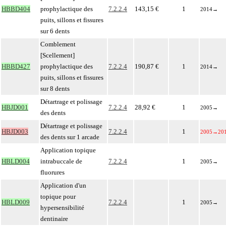
HBBD404
prophylactique des
7.2.2.4
143,15 €
1
2014
→
puits, sillons et fissures
sur 6 dents
Comblement
[Scellement]
HBBD427
prophylactique des
7.2.2.4
190,87 €
1
2014
→
puits, sillons et fissures
sur 8 dents
Détartrage et polissage
HBJD001
7.2.2.4
28,92 €
1
2005
→
des dents
Détartrage et polissage
HBJD003
7.2.2.4
1
2005
→
20
des dents sur 1 arcade
Application topique
HBLD004
intrabuccale de
7.2.2.4
1
2005
→
fluorures
Application d'un
topique pour
HBLD009
7.2.2.4
1
2005
→
hypersensibilité
dentinaire