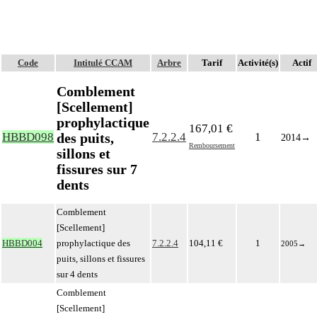
Code
Intitulé CCAM
Arbre
Tarif
Activité(s)
Actif
Comblement
[Scellement]
prophylactique
167,01 €
des puits,
HBBD098
7.2.2.4
1
2014
→
Remboursement
sillons et
fissures sur 7
dents
Comblement
[Scellement]
HBBD004
prophylactique des
7.2.2.4
104,11 €
1
2005
→
puits, sillons et fissures
sur 4 dents
Comblement
[Scellement]