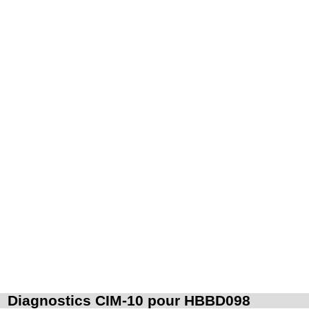
associée, la toilette péritonéale et/ou la pose de drain.
Les actes sur la cavité de l'abdomen, par abord direct incluent l'évacuation de
7
collection intraabdominale associée, la toilette péritonéale et/ou la pose de
drain.
Diagnostics CIM-10 pour HBBD098