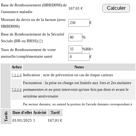
Base de Remboursement (HBBD098) de
Calculer
167.01 €
l'assurance maladie
Montant du devis ou de la facture (avec
€
HBBD098)
Base de Remboursement de la Sécurité
%
Sociale (BR ou BRSS)
(?)
%BR+
Taux de Remboursement de votre
mutuelle/complémentaire santé
€
Arbre
Notes
Indication : acte de prévention en cas de risque carieux
7.2.2.4
Facturation : la prise en charge est limitée aux 1res et 2es molaires
permanentes et ne peut intervenir qu'une fois par dent et avant le
7.2.2.4
seizième anniversaire
Par secteur dentaire, on entend la portion de l'arcade dentaire correspondant à
Notes
7.2.2
l'implantation habituelle des dents considérées, que cette portion soit dentée ou
Date d'effet
Activité
Tarif
Tarifs
non.
01/01/2025
1
167,01 €
Les actes sur la cavité de l'abdomen, par coelioscopie ou par
7
rétropéritonéoscopie incluent l'évacuation de collection intraabdominale