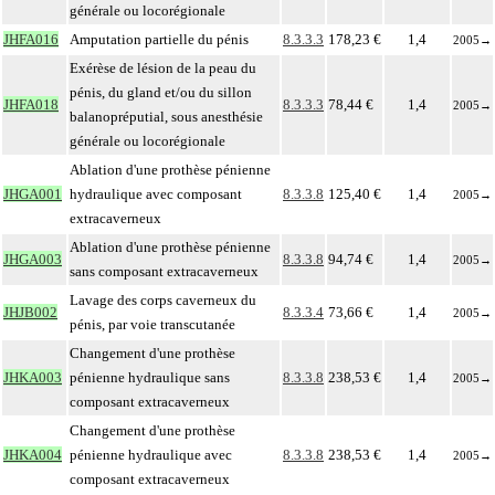
générale ou locorégionale
JHFA016
Amputation partielle du pénis
8.3.3.3
178,23 €
1,4
2005
→
Exérèse de lésion de la peau du
pénis, du gland et/ou du sillon
JHFA018
8.3.3.3
78,44 €
1,4
2005
→
balanopréputial, sous anesthésie
générale ou locorégionale
Ablation d'une prothèse pénienne
JHGA001
hydraulique avec composant
8.3.3.8
125,40 €
1,4
2005
→
extracaverneux
Ablation d'une prothèse pénienne
JHGA003
8.3.3.8
94,74 €
1,4
2005
→
sans composant extracaverneux
Lavage des corps caverneux du
JHJB002
8.3.3.4
73,66 €
1,4
2005
→
pénis, par voie transcutanée
Changement d'une prothèse
JHKA003
pénienne hydraulique sans
8.3.3.8
238,53 €
1,4
2005
→
composant extracaverneux
Changement d'une prothèse
JHKA004
pénienne hydraulique avec
8.3.3.8
238,53 €
1,4
2005
→
composant extracaverneux