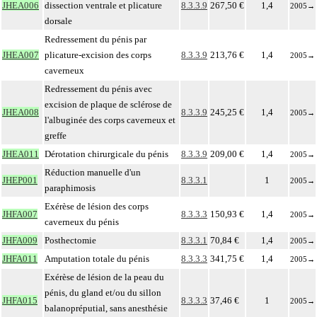
JHEA006
dissection ventrale et plicature
8.3.3.9
267,50 €
1,4
2005
→
dorsale
Redressement du pénis par
JHEA007
plicature-excision des corps
8.3.3.9
213,76 €
1,4
2005
→
caverneux
Redressement du pénis avec
excision de plaque de sclérose de
JHEA008
8.3.3.9
245,25 €
1,4
2005
→
l'albuginée des corps caverneux et
greffe
JHEA011
Dérotation chirurgicale du pénis
8.3.3.9
209,00 €
1,4
2005
→
Réduction manuelle d'un
JHEP001
8.3.3.1
1
2005
→
paraphimosis
Exérèse de lésion des corps
JHFA007
8.3.3.3
150,93 €
1,4
2005
→
caverneux du pénis
JHFA009
Posthectomie
8.3.3.1
70,84 €
1,4
2005
→
JHFA011
Amputation totale du pénis
8.3.3.3
341,75 €
1,4
2005
→
Exérèse de lésion de la peau du
pénis, du gland et/ou du sillon
JHFA015
8.3.3.3
37,46 €
1
2005
→
balanopréputial, sans anesthésie