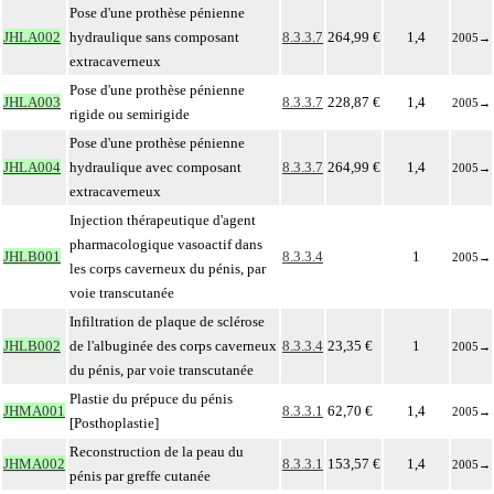
Pose d'une prothèse pénienne
JHLA002
hydraulique sans composant
8.3.3.7
264,99 €
1,4
2005
→
extracaverneux
Pose d'une prothèse pénienne
JHLA003
8.3.3.7
228,87 €
1,4
2005
→
rigide ou semirigide
Pose d'une prothèse pénienne
JHLA004
hydraulique avec composant
8.3.3.7
264,99 €
1,4
2005
→
extracaverneux
Injection thérapeutique d'agent
pharmacologique vasoactif dans
JHLB001
8.3.3.4
1
2005
→
les corps caverneux du pénis, par
voie transcutanée
Infiltration de plaque de sclérose
JHLB002
de l'albuginée des corps caverneux
8.3.3.4
23,35 €
1
2005
→
du pénis, par voie transcutanée
Plastie du prépuce du pénis
JHMA001
8.3.3.1
62,70 €
1,4
2005
→
[Posthoplastie]
Reconstruction de la peau du
JHMA002
8.3.3.1
153,57 €
1,4
2005
→
pénis par greffe cutanée