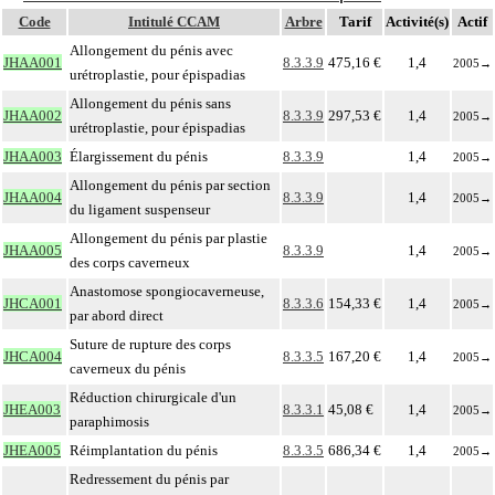
Code
Intitulé CCAM
Arbre
Tarif
Activité(s)
Actif
Allongement du pénis avec
JHAA001
8.3.3.9
475,16 €
1,4
2005
→
urétroplastie, pour épispadias
Allongement du pénis sans
JHAA002
8.3.3.9
297,53 €
1,4
2005
→
urétroplastie, pour épispadias
JHAA003
Élargissement du pénis
8.3.3.9
1,4
2005
→
Allongement du pénis par section
JHAA004
8.3.3.9
1,4
2005
→
du ligament suspenseur
Allongement du pénis par plastie
JHAA005
8.3.3.9
1,4
2005
→
des corps caverneux
Anastomose spongiocaverneuse,
JHCA001
8.3.3.6
154,33 €
1,4
2005
→
par abord direct
Suture de rupture des corps
JHCA004
8.3.3.5
167,20 €
1,4
2005
→
caverneux du pénis
Réduction chirurgicale d'un
JHEA003
8.3.3.1
45,08 €
1,4
2005
→
paraphimosis
JHEA005
Réimplantation du pénis
8.3.3.5
686,34 €
1,4
2005
→
Redressement du pénis par