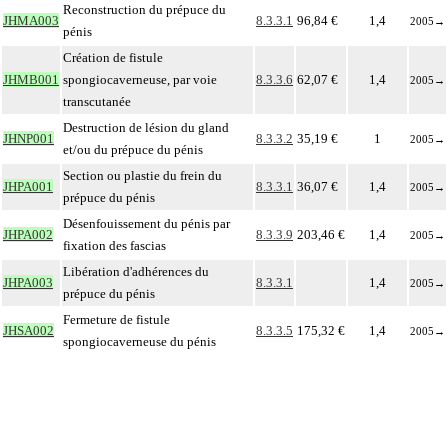
Reconstruction du prépuce du
JHMA003
8.3.3.1
96,84 €
1,4
2005
→
pénis
Création de fistule
JHMB001
spongiocaverneuse, par voie
8.3.3.6
62,07 €
1,4
2005
→
transcutanée
Destruction de lésion du gland
JHNP001
8.3.3.2
35,19 €
1
2005
→
et/ou du prépuce du pénis
Section ou plastie du frein du
JHPA001
8.3.3.1
36,07 €
1,4
2005
→
prépuce du pénis
Désenfouissement du pénis par
JHPA002
8.3.3.9
203,46 €
1,4
2005
→
fixation des fascias
Libération d'adhérences du
JHPA003
8.3.3.1
1,4
2005
→
prépuce du pénis
Fermeture de fistule
JHSA002
8.3.3.5
175,32 €
1,4
2005
→
spongiocaverneuse du pénis