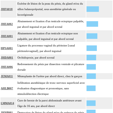
Exérèse de lésion de la peau du pénis, du gland et/ou du
JHFA018
sillon balanopréputial, sous anesthésie générale ou
locorégionale
Abaissement et fixation d'un testicule ectopique palpable,
JHEA002
par abord inguinal et par abord scrotal
Abaissement et fixation d'un testicule ectopique non
JHEA001
palpable, par abord inguinal et par abord scrotal
Ligature du processus vaginal du péritoine [canal
HPSA001
péritonéovaginal], par abord inguinal
JHDA001
Orchidopexie, par abord scrotal
Redressement du pénis par dissection ventrale et plicature
JHEA006
dorsale
JEMA011
Méatoplastie de l'urètre par abord direct, chez le garçon
Infiltration anesthésique de tronc nerveux superficiel avec
AHLB007
évaluation diagnostique et pronostique, sans
stimulodétection électrique
Cure de hernie de la paroi abdominale antérieure avant
LMMA014
l'âge de 16 ans, par abord direct
JHNP001
Destruction de lésion du gland et/ou du prépuce du pénis