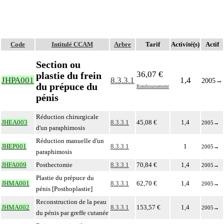
Code
Intitulé CCAM
Arbre
Tarif
Activité(s)
Actif
Section ou
36,07 €
plastie du frein
JHPA001
8.3.3.1
1,4
2005
→
du prépuce du
Remboursement
pénis
Réduction chirurgicale
JHEA003
8.3.3.1
45,08 €
1,4
2005
→
d'un paraphimosis
Réduction manuelle d'un
JHEP001
8.3.3.1
1
2005
→
paraphimosis
JHFA009
Posthectomie
8.3.3.1
70,84 €
1,4
2005
→
Plastie du prépuce du
JHMA001
8.3.3.1
62,70 €
1,4
2005
→
pénis [Posthoplastie]
Reconstruction de la peau
JHMA002
8.3.3.1
153,57 €
1,4
2005
→
du pénis par greffe cutanée