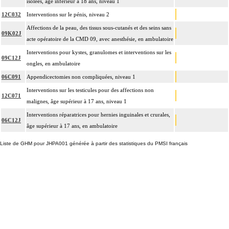
isolées, âge inférieur à 18 ans, niveau 1
12C032
Interventions sur le pénis, niveau 2
Affections de la peau, des tissus sous-cutanés et des seins sans
09K02J
acte opératoire de la CMD 09, avec anesthésie, en ambulatoire
Interventions pour kystes, granulomes et interventions sur les
09C12J
ongles, en ambulatoire
06C091
Appendicectomies non compliquées, niveau 1
Interventions sur les testicules pour des affections non
12C071
malignes, âge supérieur à 17 ans, niveau 1
Interventions réparatrices pour hernies inguinales et crurales,
06C12J
âge supérieur à 17 ans, en ambulatoire
Liste de GHM pour JHPA001 générée à partir des statistiques du PMSI français