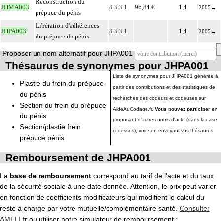
Reconstruction du
JHMA003
8.3.3.1
96,84 €
1,4
2005
→
prépuce du pénis
Libération d'adhérences
JHPA003
8.3.3.1
1,4
2005
→
du prépuce du pénis
Proposer un nom alternatif pour JHPA001
Thésaurus de synonymes pour JHPA001
Liste de synonymes pour JHPA001 générée à
Plastie du frein du prépuce
partir des contributions et des statistiques de
du pénis
recherches des codeurs et codeuses sur
Section du frein du prépuce
AideAuCodage.fr.
Vous pouvez participer
en
du pénis
proposant d'autres noms d'acte (dans la case
Section/plastie frein
ci-dessus), voire en envoyant vos thésaurus
prépuce pénis
Remboursement de JHPA001
La
base de remboursement
correspond au tarif de l'acte et du taux
de la sécurité sociale à une date donnée. Attention, le prix peut varier
en fonction de coefficients modificateurs qui modifient le calcul du
reste à charge par votre mutuelle/complémentaire santé.
Consulter
AMELI.fr
ou utiliser notre simulateur de remboursement :