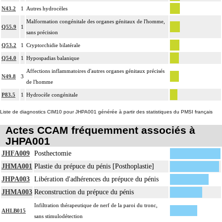
N43.2
1
Autres hydrocèles
Malformation congénitale des organes génitaux de l'homme,
Q55.9
1
sans précision
Q53.2
1
Cryptorchidie bilatérale
Q54.0
1
Hypospadias balanique
Affections inflammatoires d'autres organes génitaux précisés
N49.8
3
de l'homme
P83.5
1
Hydrocèle congénitale
Liste de diagnostics CIM10 pour JHPA001 générée à partir des statistiques du PMSI français
Actes CCAM fréquemment associés à
JHPA001
JHFA009
Posthectomie
JHMA001
Plastie du prépuce du pénis [Posthoplastie]
JHPA003
Libération d'adhérences du prépuce du pénis
JHMA003
Reconstruction du prépuce du pénis
Infiltration thérapeutique de nerf de la paroi du tronc,
AHLB015
sans stimulodétection