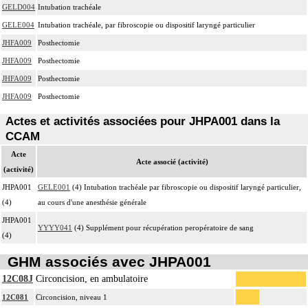
GELD004
Intubation trachéale
GELE004
Intubation trachéale, par fibroscopie ou dispositif laryngé particulier
JHFA009
Posthectomie
JHFA009
Posthectomie
JHFA009
Posthectomie
JHFA009
Posthectomie
Actes et activités associées pour JHPA001 dans la
CCAM
Acte
Acte associé (activité)
(activité)
JHPA001
GELE001
(4) Intubation trachéale par fibroscopie ou dispositif laryngé particulier,
(4)
au cours d'une anesthésie générale
JHPA001
YYYY041
(4) Supplément pour récupération peropératoire de sang
(4)
GHM associés avec JHPA001
12C08J
Circoncision, en ambulatoire
12C081
Circoncision, niveau 1