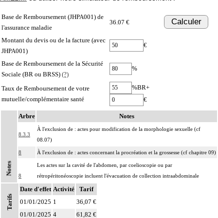
Base de Remboursement (JHPA001) de
Calculer
36.07 €
l'assurance maladie
Montant du devis ou de la facture (avec
€
JHPA001)
Base de Remboursement de la Sécurité
%
Sociale (BR ou BRSS)
(?)
%BR+
Taux de Remboursement de votre
mutuelle/complémentaire santé
€
Arbre
Notes
À l'exclusion de : actes pour modification de la morphologie sexuelle (cf
8.3.3
08.07)
8
À l'exclusion de : actes concernant la procréation et la grossesse (cf chapitre 09)
Notes
Les actes sur la cavité de l'abdomen, par coelioscopie ou par
8
rétropéritonéoscopie incluent l'évacuation de collection intraabdominale
associée, la toilette péritonéale et/ou la pose de drain.
Date d'effet
Activité
Tarif
Tarifs
Les actes sur la cavité de l'abdomen, par abord direct incluent l'évacuation de
01/01/2025
1
36,07 €
8
collection intraabdominale associée, la toilette péritonéale et/ou la pose de
01/01/2025
4
61,82 €