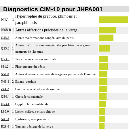
Diagnostics CIM-10 pour JHPA001
Hypertrophie du prépuce, phimosis et
N47
1
paraphimosis
N48.8
1
Autres affections précisées de la verge
Q55.6
1
Autres malformations congénitales du pénis
Autres malformations congénitales précisées des organes
Q55.8
1
génitaux de l'homme
Q53.0
1
Testicule en situation anormale
S31.2
1
Plaie ouverte du pénis
N50.8
1
Autres affections précisées des organes génitaux de l'homme
N48.1
2
Balano-posthite
Z41.2
1
Circoncision rituelle et de routine
Q54.4
1
Chordée congénitale
Q53.1
1
Cryptorchidie unilatérale
L90.0
1
Lichen scléreux et atrophique
N43.3
1
Hydrocèle, sans précision
D29.0
1
Tumeur bénigne de la verge