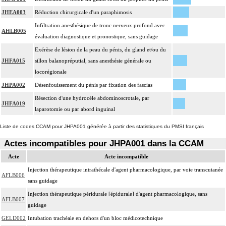
JHEA003
Réduction chirurgicale d'un paraphimosis
Infiltration anesthésique de tronc nerveux profond avec
AHLB005
évaluation diagnostique et pronostique, sans guidage
Exérèse de lésion de la peau du pénis, du gland et/ou du
JHFA015
sillon balanopréputial, sans anesthésie générale ou
locorégionale
JHPA002
Désenfouissement du pénis par fixation des fascias
Résection d'une hydrocèle abdominoscrotale, par
JHFA019
laparotomie ou par abord inguinal
Liste de codes CCAM pour JHPA001 générée à partir des statistiques du PMSI français
Actes incompatibles pour JHPA001 dans la CCAM
Acte
Acte incompatible
Injection thérapeutique intrathécale d'agent pharmacologique, par voie transcutanée
AFLB006
sans guidage
Injection thérapeutique péridurale [épidurale] d'agent pharmacologique, sans
AFLB007
guidage
GELD002
Intubation trachéale en dehors d'un bloc médicotechnique