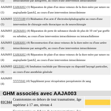
(1)
intracrânienne par autogreffe, au cours d'une intervention intracrânienne
AAJA003
EAMA002
(1) Réparation de plaie d'un sinus veineux de la dure-mère par suture ou
(1)
angioplastie [patch], au cours d'une intervention intracrânienne
AAJA003
YYYY189
(1) Réalisation d'un acte d' électroéncéphalographie au cours d'une
(1)
intervention de chirurgie endo thoracique ou de neurochirurgie
AAJA003
AGMA001
(4) Réparation de perte de substance durale de plus de 10 cm² par greffe
(4)
ou substitut, au cours d'une intervention intracrânienne ou intrarachidienne
AAJA003
EAMA001
(4) Reconstruction d'un sinus veineux de la dure-mère ou d'une artère
(4)
intracrânienne par autogreffe, au cours d'une intervention intracrânienne
AAJA003
EAMA002
(4) Réparation de plaie d'un sinus veineux de la dure-mère par suture ou
(4)
angioplastie [patch], au cours d'une intervention intracrânienne
AAJA003
GELE001
(4) Intubation trachéale par fibroscopie ou dispositif laryngé particulier,
(4)
au cours d'une anesthésie générale
AAJA003
YYYY041
(4) Supplément pour récupération peropératoire de sang
(4)
GHM associés avec AAJA003
Craniotomies en dehors de tout traumatisme, âge
01C044
supérieur à 17 ans, niveau 4