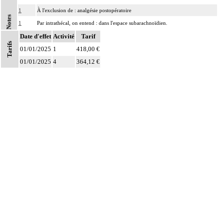
1
À l'exclusion de : analgésie postopératoire
Notes
1
Par intrathécal, on entend : dans l'espace subarachnoïdien.
Date d'effet
Par infiltration anesthésique d'un nerf, on entend : injection d'un agent
Activité
Tarif
1
Tarifs
pharmacologique au contact d'un nerf, par voie transcutanée.
01/01/2025
1
418,00 €
Par bloc anesthésique continu d'un nerf, on entend : injection d'un agent
01/01/2025
4
364,12 €
1
pharmacologique au contact d'un nerf avec pose d'un cathéter, par voie
transcutanée.