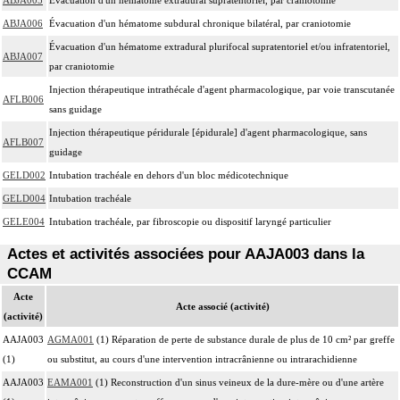
ABJA006
Évacuation d'un hématome subdural chronique bilatéral, par craniotomie
Évacuation d'un hématome extradural plurifocal supratentoriel et/ou infratentoriel,
ABJA007
par craniotomie
Injection thérapeutique intrathécale d'agent pharmacologique, par voie transcutanée
AFLB006
sans guidage
Injection thérapeutique péridurale [épidurale] d'agent pharmacologique, sans
AFLB007
guidage
GELD002
Intubation trachéale en dehors d'un bloc médicotechnique
GELD004
Intubation trachéale
GELE004
Intubation trachéale, par fibroscopie ou dispositif laryngé particulier
Actes et activités associées pour AAJA003 dans la
CCAM
Acte
Acte associé (activité)
(activité)
AAJA003
AGMA001
(1) Réparation de perte de substance durale de plus de 10 cm² par greffe
(1)
ou substitut, au cours d'une intervention intracrânienne ou intrarachidienne
AAJA003
EAMA001
(1) Reconstruction d'un sinus veineux de la dure-mère ou d'une artère