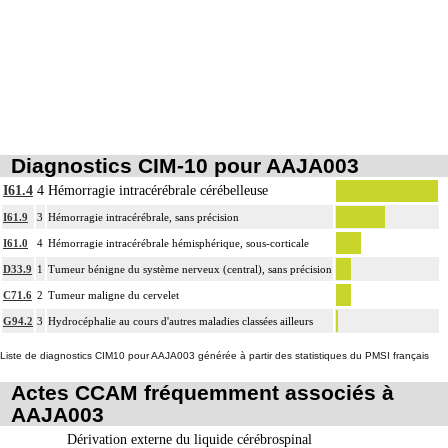
Diagnostics CIM-10 pour AAJA003
I61.4
4
Hémorragie intracérébrale cérébelleuse
I61.9
3
Hémorragie intracérébrale, sans précision
I61.0
4
Hémorragie intracérébrale hémisphérique, sous-corticale
D33.9
1
Tumeur bénigne du système nerveux (central), sans précision
C71.6
2
Tumeur maligne du cervelet
G94.2
3
Hydrocéphalie au cours d'autres maladies classées ailleurs
Liste de diagnostics CIM10 pour AAJA003 générée à partir des statistiques du PMSI français
Actes CCAM fréquemment associés à
AAJA003
Dérivation externe du liquide cérébrospinal