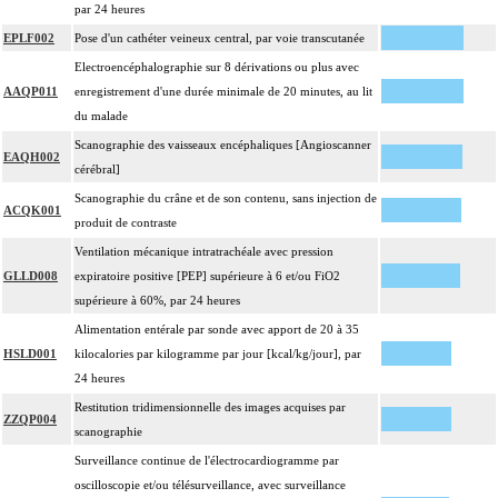
par 24 heures
EPLF002
Pose d'un cathéter veineux central, par voie transcutanée
Electroencéphalographie sur 8 dérivations ou plus avec
AAQP011
enregistrement d'une durée minimale de 20 minutes, au lit
du malade
Scanographie des vaisseaux encéphaliques [Angioscanner
EAQH002
cérébral]
Scanographie du crâne et de son contenu, sans injection de
ACQK001
produit de contraste
Ventilation mécanique intratrachéale avec pression
GLLD008
expiratoire positive [PEP] supérieure à 6 et/ou FiO2
supérieure à 60%, par 24 heures
Alimentation entérale par sonde avec apport de 20 à 35
HSLD001
kilocalories par kilogramme par jour [kcal/kg/jour], par
24 heures
Restitution tridimensionnelle des images acquises par
ZZQP004
scanographie
Surveillance continue de l'électrocardiogramme par
oscilloscopie et/ou télésurveillance, avec surveillance