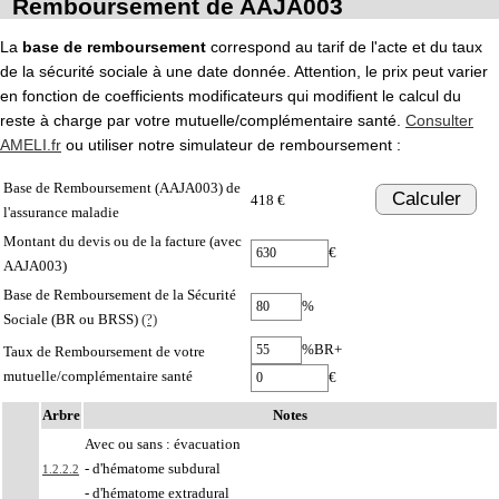
Remboursement de AAJA003
La
base de remboursement
correspond au tarif de l'acte et du taux
de la sécurité sociale à une date donnée. Attention, le prix peut varier
en fonction de coefficients modificateurs qui modifient le calcul du
reste à charge par votre mutuelle/complémentaire santé.
Consulter
AMELI.fr
ou utiliser notre simulateur de remboursement :
Base de Remboursement (AAJA003) de
Calculer
418 €
l'assurance maladie
Montant du devis ou de la facture (avec
€
AAJA003)
Base de Remboursement de la Sécurité
%
Sociale (BR ou BRSS)
(?)
%BR+
Taux de Remboursement de votre
mutuelle/complémentaire santé
€
Arbre
Notes
Avec ou sans : évacuation
- d'hématome subdural
1.2.2.2
- d'hématome extradural