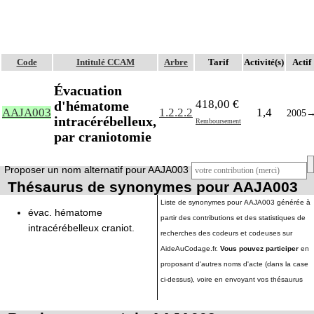
Code
Intitulé CCAM
Arbre
Tarif
Activité(s)
Actif
Évacuation
418,00 €
d'hématome
AAJA003
1.2.2.2
1,4
2005
intracérébelleux,
Remboursement
par craniotomie
Proposer un nom alternatif pour AAJA003
Thésaurus de synonymes pour AAJA003
Liste de synonymes pour AAJA003 générée à
évac. hématome
partir des contributions et des statistiques de
intracérébelleux craniot.
recherches des codeurs et codeuses sur
AideAuCodage.fr.
Vous pouvez participer
en
proposant d'autres noms d'acte (dans la case
ci-dessus), voire en envoyant vos thésaurus