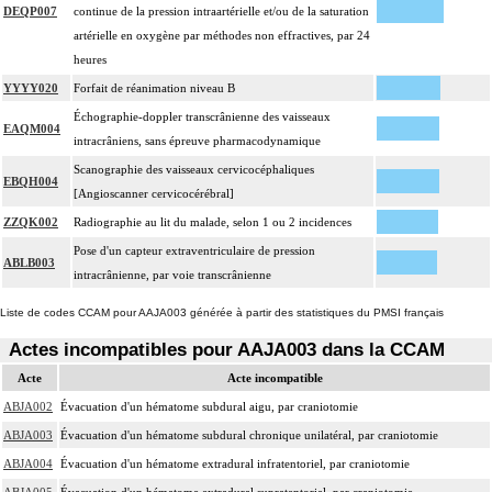
DEQP007
continue de la pression intraartérielle et/ou de la saturation
artérielle en oxygène par méthodes non effractives, par 24
heures
YYYY020
Forfait de réanimation niveau B
Échographie-doppler transcrânienne des vaisseaux
EAQM004
intracrâniens, sans épreuve pharmacodynamique
Scanographie des vaisseaux cervicocéphaliques
EBQH004
[Angioscanner cervicocérébral]
ZZQK002
Radiographie au lit du malade, selon 1 ou 2 incidences
Pose d'un capteur extraventriculaire de pression
ABLB003
intracrânienne, par voie transcrânienne
Liste de codes CCAM pour AAJA003 générée à partir des statistiques du PMSI français
Actes incompatibles pour AAJA003 dans la CCAM
Acte
Acte incompatible
ABJA002
Évacuation d'un hématome subdural aigu, par craniotomie
ABJA003
Évacuation d'un hématome subdural chronique unilatéral, par craniotomie
ABJA004
Évacuation d'un hématome extradural infratentoriel, par craniotomie
ABJA005
Évacuation d'un hématome extradural supratentoriel, par craniotomie