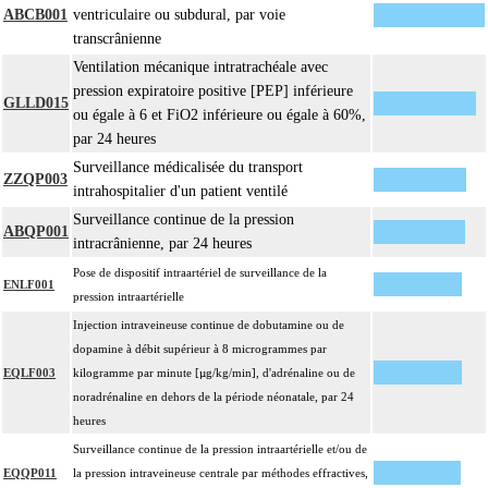
ABCB001
ventriculaire ou subdural, par voie
transcrânienne
Ventilation mécanique intratrachéale avec
pression expiratoire positive [PEP] inférieure
GLLD015
ou égale à 6 et FiO2 inférieure ou égale à 60%,
par 24 heures
Surveillance médicalisée du transport
ZZQP003
intrahospitalier d'un patient ventilé
Surveillance continue de la pression
ABQP001
intracrânienne, par 24 heures
Pose de dispositif intraartériel de surveillance de la
ENLF001
pression intraartérielle
Injection intraveineuse continue de dobutamine ou de
dopamine à débit supérieur à 8 microgrammes par
EQLF003
kilogramme par minute [µg/kg/min], d'adrénaline ou de
noradrénaline en dehors de la période néonatale, par 24
heures
Surveillance continue de la pression intraartérielle et/ou de
EQQP011
la pression intraveineuse centrale par méthodes effractives,