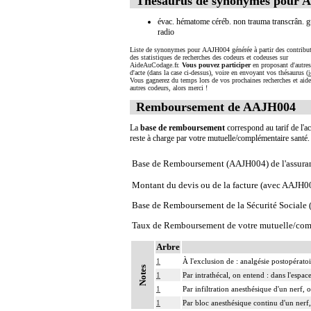
Thésaurus de synonymes pour 
évac. hématome céréb. non trauma transcrân. g
radio
Liste de synonymes pour AAJH004 générée à partir des contribut
des statistiques de recherches des codeurs et codeuses sur
AideAuCodage.fr.
Vous pouvez participer
en proposant d'autre
d'acte (dans la case ci-dessus), voire en envoyant vos thésaurus (
i
Vous gagnerez du temps lors de vos prochaines recherches et aide
autres codeurs, alors merci !
Remboursement de AAJH004
La
base de remboursement
correspond au tarif de l'ac
reste à charge par votre mutuelle/complémentaire santé
Base de Remboursement (AAJH004) de l'assura
Montant du devis ou de la facture (avec AAJH0
Base de Remboursement de la Sécurité Social
Taux de Remboursement de votre mutuelle/com
Arbre
1
À l'exclusion de : analgésie postopératoi
Notes
1
Par intrathécal, on entend : dans l'espa
1
Par infiltration anesthésique d'un nerf,
1
Par bloc anesthésique continu d'un nerf,