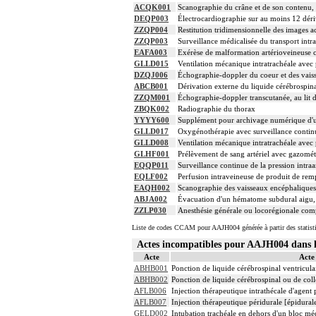
ACQK001
Scanographie du crâne et de son contenu, s
DEQP003
Électrocardiographie sur au moins 12 déri
ZZQP004
Restitution tridimensionnelle des images a
ZZQP003
Surveillance médicalisée du transport intra
EAFA003
Exérèse de malformation artérioveineuse cé
GLLD015
Ventilation mécanique intratrachéale avec 
DZQJ006
Échographie-doppler du coeur et des vaiss
ABCB001
Dérivation externe du liquide cérébrospina
ZZQM001
Échographie-doppler transcutanée, au lit 
ZBQK002
Radiographie du thorax
YYYY600
Supplément pour archivage numérique d
GLLD017
Oxygénothérapie avec surveillance continu
GLLD008
Ventilation mécanique intratrachéale avec 
GLHF001
Prélèvement de sang artériel avec gazomét
EQQP011
Surveillance continue de la pression intraa
EQLF002
Perfusion intraveineuse de produit de remp
EAQH002
Scanographie des vaisseaux encéphaliques
ABJA002
Évacuation d'un hématome subdural aigu,
ZZLP030
Anesthésie générale ou locorégionale com
Liste de codes CCAM pour AAJH004 générée à partir des statist
Actes incompatibles pour AAJH004 dan
Acte
Acte
ABHB001
Ponction de liquide cérébrospinal ventricula
ABHB002
Ponction de liquide cérébrospinal ou de colle
AFLB006
Injection thérapeutique intrathécale d'agen
AFLB007
Injection thérapeutique péridurale [épidura
GELD002
Intubation trachéale en dehors d'un bloc m