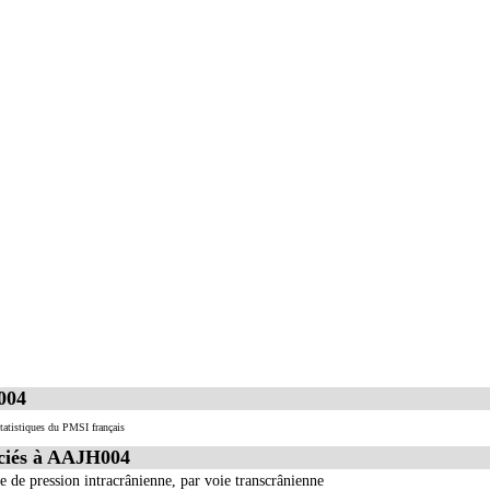
004
tatistiques du PMSI français
ciés à AAJH004
e de pression intracrânienne, par voie transcrânienne