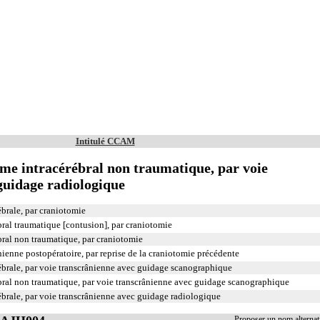
Intitulé CCAM
e intracérébral non traumatique, par voie
guidage radiologique
ébrale, par craniotomie
ral traumatique [contusion], par craniotomie
ral non traumatique, par craniotomie
ienne postopératoire, par reprise de la craniotomie précédente
ébrale, par voie transcrânienne avec guidage scanographique
ral non traumatique, par voie transcrânienne avec guidage scanographique
ébrale, par voie transcrânienne avec guidage radiologique
Proposer un nom alterna