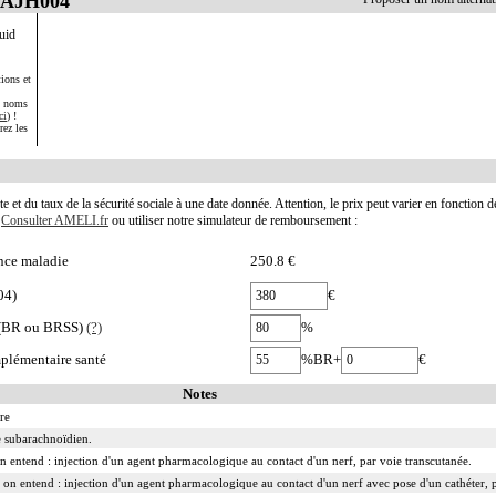
AAJH004
uid
ions et
s noms
ci
) !
rez les
te et du taux de la sécurité sociale à une date donnée. Attention, le prix peut varier en fonction 
.
Consulter AMELI.fr
ou utiliser notre simulateur de remboursement :
nce maladie
250.8 €
04)
€
e (BR ou BRSS)
(?)
%
plémentaire santé
%BR+
€
Notes
re
ce subarachnoïdien.
 on entend : injection d'un agent pharmacologique au contact d'un nerf, par voie transcutanée.
 on entend : injection d'un agent pharmacologique au contact d'un nerf avec pose d'un cathéter, p