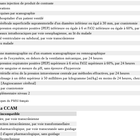
ans injection de produit de contraste
vations
cquises par scanographie
hospitalier d'un patient ventilé
rébrale superficielle supratentorielle d'un diamètre inférieur ou égal à 30 mm, par craniotomie
pression expiratoire positive [PEP] inférieure ou égale à 6 et FiO2 inférieure ou égale à 60%, par
eaux intrathoraciques par voie oesophagienne, au lit du malade
l ventriculaire ou subdural, par voie transcrânienne
du malade
'une mammographie ou d'un examen scanographique ou remnographique
e de l'oxymétrie, en dehors de la ventilation mécanique, par 24 heures
pression expiratoire positive [PEP] supérieure à 6 et/ou FiO2 supérieure à 60%, par 24 heures
rie sanguine et mesure du pH, sans épreuve d'hyperoxie
rtérielle et/ou de la pression intraveineuse centrale par méthodes effractives, par 24 heures
lissage à un débit supérieur à 50 millilitres par kilogramme [ml/kg] en moins de 24 heures, chez 
 [Angioscanner cérébral]
 par craniotomie
plémentaire niveau 2
iques du PMSI français
s la CCAM
 incompatible
ire, par voie transcrânienne
ction intracrânienne, par voie transfontanellaire
t pharmacologique, par voie transcutanée sans guidage
le] d'agent pharmacologique, sans guidage
édicotechnique