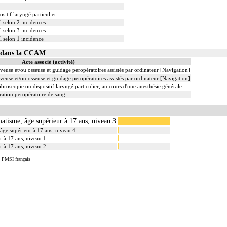
sitif laryngé particulier
l selon 2 incidences
l selon 3 incidences
l selon 1 incidence
04 dans la CCAM
Acte associé (activité)
veuse et/ou osseuse et guidage peropératoires assistés par ordinateur [Navigation]
veuse et/ou osseuse et guidage peropératoires assistés par ordinateur [Navigation]
ibroscopie ou dispositif laryngé particulier, au cours d'une anesthésie générale
ation peropératoire de sang
atisme, âge supérieur à 17 ans, niveau 3
âge supérieur à 17 ans, niveau 4
r à 17 ans, niveau 1
r à 17 ans, niveau 2
u PMSI français