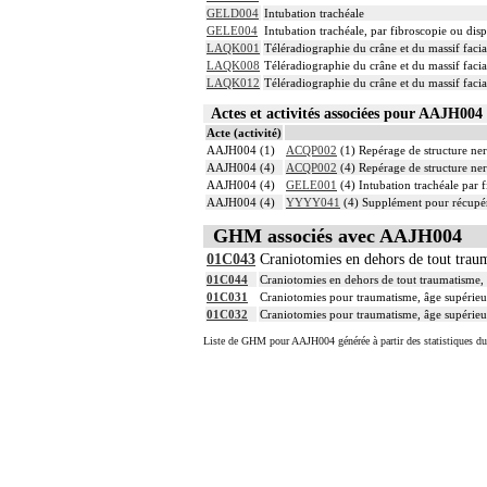
GELD004
Intubation trachéale
GELE004
Intubation trachéale, par fibroscopie ou dispo
LAQK001
Téléradiographie du crâne et du massif facia
LAQK008
Téléradiographie du crâne et du massif facia
LAQK012
Téléradiographie du crâne et du massif facia
Actes et activités associées pour AAJH0
Acte (activité)
AAJH004 (1)
ACQP002
(1) Repérage de structure ner
AAJH004 (4)
ACQP002
(4) Repérage de structure ner
AAJH004 (4)
GELE001
(4) Intubation trachéale par f
AAJH004 (4)
YYYY041
(4) Supplément pour récupér
GHM associés avec AAJH004
01C043
Craniotomies en dehors de tout traum
01C044
Craniotomies en dehors de tout traumatisme, 
01C031
Craniotomies pour traumatisme, âge supérieu
01C032
Craniotomies pour traumatisme, âge supérieu
Liste de GHM pour AAJH004 générée à partir des statistiques d