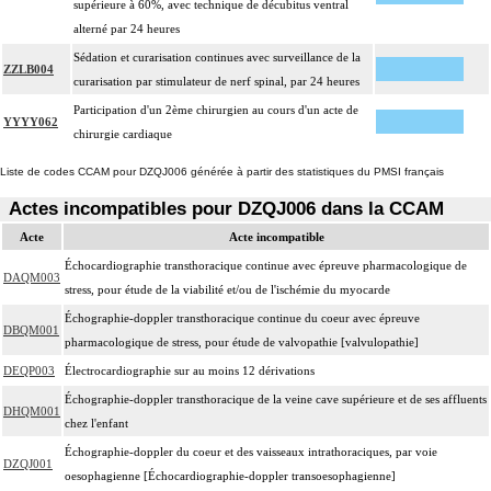
supérieure à 60%, avec technique de décubitus ventral
alterné par 24 heures
Sédation et curarisation continues avec surveillance de la
ZZLB004
curarisation par stimulateur de nerf spinal, par 24 heures
Participation d'un 2ème chirurgien au cours d'un acte de
YYYY062
chirurgie cardiaque
Liste de codes CCAM pour DZQJ006 générée à partir des statistiques du PMSI français
Actes incompatibles pour DZQJ006 dans la CCAM
Acte
Acte incompatible
Échocardiographie transthoracique continue avec épreuve pharmacologique de
DAQM003
stress, pour étude de la viabilité et/ou de l'ischémie du myocarde
Échographie-doppler transthoracique continue du coeur avec épreuve
DBQM001
pharmacologique de stress, pour étude de valvopathie [valvulopathie]
DEQP003
Électrocardiographie sur au moins 12 dérivations
Échographie-doppler transthoracique de la veine cave supérieure et de ses affluents
DHQM001
chez l'enfant
Échographie-doppler du coeur et des vaisseaux intrathoraciques, par voie
DZQJ001
oesophagienne [Échocardiographie-doppler transoesophagienne]