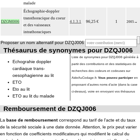
malade
Échographie-doppler
transthoracique du coeur
DZQM006
4.1.3.1
96,25 €
1
2005
→
et des vaisseaux
intrathoraciques
Proposer un nom alternatif pour DZQJ006
Thésaurus de synonymes pour DZQJ006
Liste de synonymes pour DZQJ006 générée à
Echograhie doppler
partir des contributions et des statistiques de
cardiaque trans-
recherches des codeurs et codeuses sur
oesophagienne au lit
AideAuCodage.fr.
Vous pouvez participer
en
ETO
proposant d'autres noms d'acte (dans la case
Eto au lit
ci-dessus), voire en envoyant vos thésaurus
ETO au lit du malade
Remboursement de DZQJ006
La
base de remboursement
correspond au tarif de l'acte et du taux
de la sécurité sociale à une date donnée. Attention, le prix peut varier
en fonction de coefficients modificateurs qui modifient le calcul du