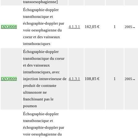
transoesophagienne]
Échographie-doppler
transthoracique et
échographie-doppler par
DZQJ008
4.1.3.1
162,05 €
1
2005
→
voie oesophagienne du
coeur et des vaisseaux
intrathoraciques
Échographie-doppler
transthoracique du coeur
et des vaisseaux
intrathoraciques, avec
DZQJ009
injection intraveineuse de
4.1.3.1
108,85 €
1
2005
→
produit de contraste
ultrasonore ne
franchissant pas le
poumon
Échographie-doppler
transthoracique et
échographie-doppler par
voie oesophagienne du