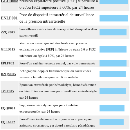
GLLD008
pression expiratoire positive [PEP] supérieure à
4
La suture d'un vaisseau inclut l'angioplastie d'élargissement.
6 et/ou FiO2 supérieure à 60%, par 24 heures
4
Le pontage artériel inclut la thromboendartériectomie de contigüité.
Pose de dispositif intraartériel de surveillance
ENLF001
de la pression intraartérielle
Les actes sur le thorax, par thoracoscopie incluent l'évacuation de collection
4
intrathoracique associée, la pose de drain pleural et/ou péricardique.
Surveillance médicalisée du transport intrahospitalier d'un
ZZQP003
patient ventilé
Les actes sur le thorax, par thoracotomie incluent l'évacuation de collection
4
intrathoracique associée, la pose de drain pleural et/ou péricardique.
Ventilation mécanique intratrachéale avec pression
GLLD015
expiratoire positive [PEP] inférieure ou égale à 6 et FiO2
Les actes avec dérivation vasculaire [shunt] incluent la pose d'une dérivation
4
inférieure ou égale à 60%, par 24 heures
inerte ou pulsée, et son ablation.
EPLF002
Pose d'un cathéter veineux central, par voie transcutanée
Facturation : les suppléments de numérisation ou la radioscopie de longue
4
durée sous ampli de brillance (chapitre 19) ne peuvent pas être facturés avec les
Échographie-doppler transthoracique du coeur et des
DZQM005
actes diagnostiques ou thérapeutiques de radiologie vasculaire
vaisseaux intrathoraciques, au lit du malade
Épuration extrarénale par hémodialyse, hémodiafiltration
JVJF005
ou hémofiltration continue pour insuffisance rénale aigüe,
par 24 heures
Suppléance hémodynamique par circulation
EQQP004
extracorporelle, par 24 heures
Pose d'une circulation extracorporelle en urgence pour
EQLA002
assistance circulatoire, par abord vasculaire périphérique