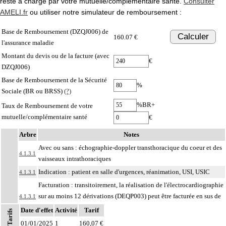
reste à charge par votre mutuelle/complémentaire santé.
Consulter
AMELI.fr
ou utiliser notre simulateur de remboursement :
Base de Remboursement (DZQJ006) de
Calculer
160.07 €
l'assurance maladie
Montant du devis ou de la facture (avec
€
DZQJ006)
Base de Remboursement de la Sécurité
%
Sociale (BR ou BRSS)
(?)
%BR+
Taux de Remboursement de votre
mutuelle/complémentaire santé
€
Arbre
Notes
Avec ou sans : échographie-doppler transthoracique du coeur et des
4.1.3.1
vaisseaux intrathoraciques
Indication : patient en salle d'urgences, réanimation, USI, USIC
4.1.3.1
Facturation : transitoirement, la réalisation de l'électrocardiographie
sur au moins 12 dérivations (DEQP003) peut être facturée en sus de
4.1.3.1
l'échographie du coeur et des vaisseaux intrathoraciques
Date d'effet
Activité
Tarif
Tarifs
À l'exclusion de : échographie et hémodynamique doppler du coeur et des
01/01/2025
1
160,07 €
4.1.3.1