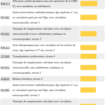
Affections cardiovasculaires sans acte opératoire de la CMD
05K17J
05, avec anesthésie, en ambulatoire
Autres interventions cardiothoraciques, âge supérieur à 1 an,
05C063
ou vasculaires quel que soit l'âge, avec circulation
extracorporelle, niveau 3
Chirurgie de remplacement valvulaire avec circulation
05C023
extracorporelle et avec cathétérisme cardiaque ou
coronarographie, niveau 3
Actes thérapeutiques par voie vasculaire sur les orifices du
05K222
coeur, âge supérieur à 17 ans, niveau 2
27C044
Transplantations pulmonaires, niveau 4
Chirurgie de remplacement valvulaire avec circulation
05C032
extracorporelle, sans cathétérisme cardiaque, ni
coronarographie, niveau 2
22Z024
Brûlures étendues, niveau 4
Autres interventions cardiothoraciques, âge supérieur à 1 an,
05C083
ou vasculaires quel que soit l'âge, sans circulation
extracorporelle, niveau 3
Chirurgie de remplacement valvulaire avec circulation