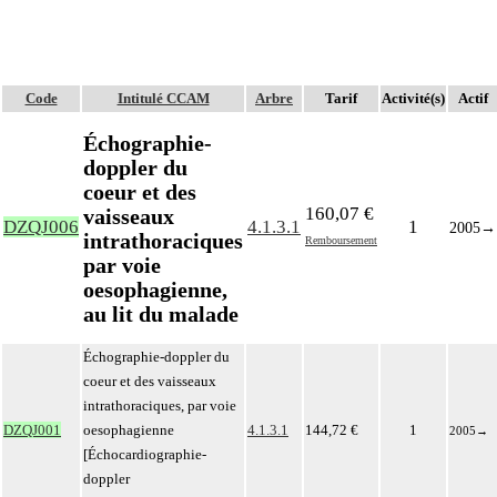
Code
Intitulé CCAM
Arbre
Tarif
Activité(s)
Actif
Échographie-
doppler du
coeur et des
160,07 €
vaisseaux
DZQJ006
4.1.3.1
1
2005
→
intrathoraciques
Remboursement
par voie
oesophagienne,
au lit du malade
Échographie-doppler du
coeur et des vaisseaux
intrathoraciques, par voie
DZQJ001
oesophagienne
4.1.3.1
144,72 €
1
2005
→
[Échocardiographie-
doppler