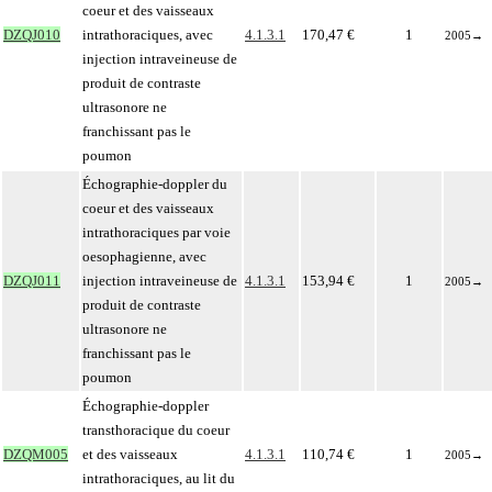
coeur et des vaisseaux
DZQJ010
intrathoraciques, avec
4.1.3.1
170,47 €
1
2005
→
injection intraveineuse de
produit de contraste
ultrasonore ne
franchissant pas le
poumon
Échographie-doppler du
coeur et des vaisseaux
intrathoraciques par voie
oesophagienne, avec
DZQJ011
injection intraveineuse de
4.1.3.1
153,94 €
1
2005
→
produit de contraste
ultrasonore ne
franchissant pas le
poumon
Échographie-doppler
transthoracique du coeur
DZQM005
et des vaisseaux
4.1.3.1
110,74 €
1
2005
→
intrathoraciques, au lit du