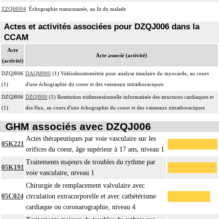
ZZQM004
Échographie transcutanée, au lit du malade
Actes et activités associées pour DZQJ006 dans la
CCAM
Acte
Acte associé (activité)
(activité)
DZQJ006
DAQM900
(1) Vidéodensitométrie pour analyse tissulaire du myocarde, au cours
(1)
d'une échographie du coeur et des vaisseaux intrathoraciques
DZQJ006
DZQJ900
(1) Restitution tridimensionnelle informatisée des structures cardiaques et
(1)
des flux, au cours d'une échographie du coeur et des vaisseaux intrathoraciques
GHM associés avec DZQJ006
Actes thérapeutiques par voie vasculaire sur les
05K221
orifices du coeur, âge supérieur à 17 ans, niveau 1
Traitements majeurs de troubles du rythme par
05K191
voie vasculaire, niveau 1
Chirurgie de remplacement valvulaire avec
05C024
circulation extracorporelle et avec cathétérisme
cardiaque ou coronarographie, niveau 4