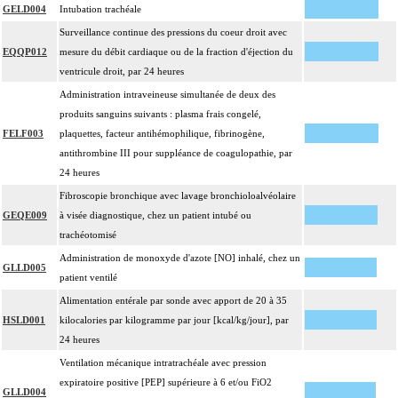
GELD004
Intubation trachéale
Surveillance continue des pressions du coeur droit avec
EQQP012
mesure du débit cardiaque ou de la fraction d'éjection du
ventricule droit, par 24 heures
Administration intraveineuse simultanée de deux des
produits sanguins suivants : plasma frais congelé,
FELF003
plaquettes, facteur antihémophilique, fibrinogène,
antithrombine III pour suppléance de coagulopathie, par
24 heures
Fibroscopie bronchique avec lavage bronchioloalvéolaire
GEQE009
à visée diagnostique, chez un patient intubé ou
trachéotomisé
Administration de monoxyde d'azote [NO] inhalé, chez un
GLLD005
patient ventilé
Alimentation entérale par sonde avec apport de 20 à 35
HSLD001
kilocalories par kilogramme par jour [kcal/kg/jour], par
24 heures
Ventilation mécanique intratrachéale avec pression
expiratoire positive [PEP] supérieure à 6 et/ou FiO2
GLLD004