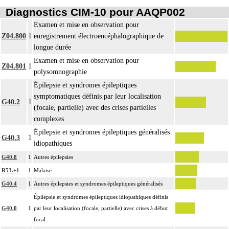
Diagnostics CIM-10 pour AAQP002
Examen et mise en observation pour
Z04.800
1
enregistrement électroencéphalographique de
longue durée
Examen et mise en observation pour
Z04.801
1
polysomnographie
Épilepsie et syndromes épileptiques
symptomatiques définis par leur localisation
G40.2
1
(focale, partielle) avec des crises partielles
complexes
Épilepsie et syndromes épileptiques généralisés
G40.3
1
idiopathiques
G40.8
1
Autres épilepsies
R53.+1
1
Malaise
G40.4
1
Autres épilepsies et syndromes épileptiques généralisés
Épilepsie et syndromes épileptiques idiopathiques définis
G40.0
1
par leur localisation (focale, partielle) avec crises à début
focal