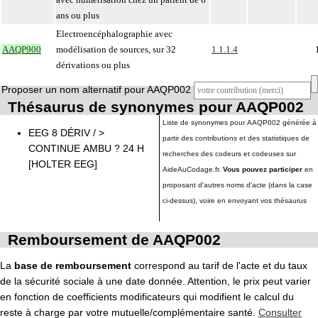
ans ou plus
Electroencéphalographie avec
AAQP900
modélisation de sources, sur 32
1.1.1.4
dérivations ou plus
Proposer un nom alternatif pour AAQP002
Thésaurus de synonymes pour AAQP002
Liste de synonymes pour AAQP002 générée à
EEG 8 DÉRIV / >
partir des contributions et des statistiques de
CONTINUE AMBU ? 24 H
recherches des codeurs et codeuses sur
[HOLTER EEG]
AideAuCodage.fr.
Vous pouvez participer
en
proposant d'autres noms d'acte (dans la case
ci-dessus), voire en envoyant vos thésaurus
Remboursement de AAQP002
La
base de remboursement
correspond au tarif de l'acte et du taux
de la sécurité sociale à une date donnée. Attention, le prix peut varier
en fonction de coefficients modificateurs qui modifient le calcul du
reste à charge par votre mutuelle/complémentaire santé.
Consulter