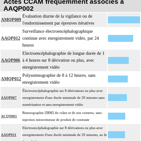
Actes CCAM fréquemment associés à
AAQP002
Évaluation diurne de la vigilance ou de
AMQP009
l'endormissement par épreuves itératives
Surveillance électroencéphalographique
AAQP012
continue avec enregistrement vidéo, par 24
heures
Electroencéphalographie de longue durée de 1
AAQP006
à 4 heures sur 8 dérivation ou plus, avec
enregistrement vidéo
Polysomnographie de 8 à 12 heures, sans
AMQP012
enregistrement vidéo
Électroencéphalographie sur 8 dérivations ou plus avec
AAQP007
enregistrement d'une durée minimale de 20 minutes sans
numérisation et sans enregistrement vidéo
Remnographie [IRM] du crâne et de son contenu, sans
ACQN001
injection intraveineuse de produit de contraste
Electroencéphalographie sur 8 dérivations ou plus avec
AAQP011
enregistrement d'une durée minimale de 20 minutes, au lit