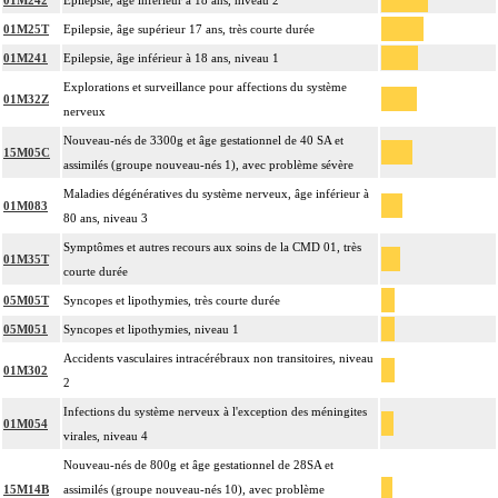
01M242
Epilepsie, âge inférieur à 18 ans, niveau 2
01M25T
Epilepsie, âge supérieur 17 ans, très courte durée
01M241
Epilepsie, âge inférieur à 18 ans, niveau 1
Explorations et surveillance pour affections du système
01M32Z
nerveux
Nouveau-nés de 3300g et âge gestationnel de 40 SA et
15M05C
assimilés (groupe nouveau-nés 1), avec problème sévère
Maladies dégénératives du système nerveux, âge inférieur à
01M083
80 ans, niveau 3
Symptômes et autres recours aux soins de la CMD 01, très
01M35T
courte durée
05M05T
Syncopes et lipothymies, très courte durée
05M051
Syncopes et lipothymies, niveau 1
Accidents vasculaires intracérébraux non transitoires, niveau
01M302
2
Infections du système nerveux à l'exception des méningites
01M054
virales, niveau 4
Nouveau-nés de 800g et âge gestationnel de 28SA et
15M14B
assimilés (groupe nouveau-nés 10), avec problème