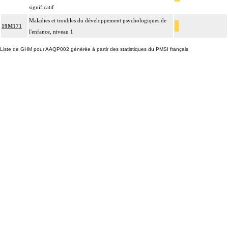
significatif
Maladies et troubles du développement psychologiques de
19M171
l'enfance, niveau 1
Liste de GHM pour AAQP002 générée à partir des statistiques du PMSI français