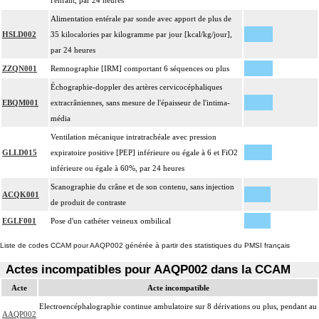
l'enfant, par 24 heures
Alimentation entérale par sonde avec apport de plus de
HSLD002
35 kilocalories par kilogramme par jour [kcal/kg/jour],
par 24 heures
ZZQN001
Remnographie [IRM] comportant 6 séquences ou plus
Échographie-doppler des artères cervicocéphaliques
EBQM001
extracrâniennes, sans mesure de l'épaisseur de l'intima-
média
Ventilation mécanique intratrachéale avec pression
GLLD015
expiratoire positive [PEP] inférieure ou égale à 6 et FiO2
inférieure ou égale à 60%, par 24 heures
Scanographie du crâne et de son contenu, sans injection
ACQK001
de produit de contraste
EGLF001
Pose d'un cathéter veineux ombilical
Liste de codes CCAM pour AAQP002 générée à partir des statistiques du PMSI français
Actes incompatibles pour AAQP002 dans la CCAM
Acte
Acte incompatible
Electroencéphalographie continue ambulatoire sur 8 dérivations ou plus, pendant au
AAQP002