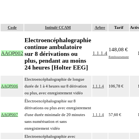
Code
Intitulé CCAM
Arbre
Tarif
Activ
Electroencéphalographie
continue ambulatoire
148,08 €
sur 8 dérivations ou
AAQP002
1.1.1.4
Remboursement
plus, pendant au moins
24 heures [Holter EEG]
Electroencéphalographie de longue
AAQP006
durée de 1 à 4 heures sur 8 dérivation
1.1.1.4
106,78 €
ou plus, avec enregistrement vidéo
Électroencéphalographie sur 8
dérivations ou plus avec enregistrement
AAQP007
d'une durée minimale de 20 minutes
1.1.1.4
57,60 €
sans numérisation et sans
enregistrement vidéo
Electroencéphalographie avec