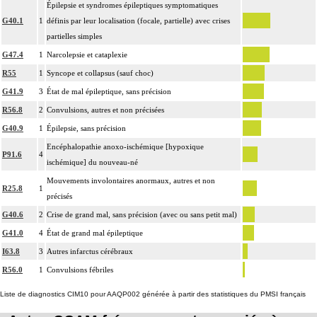
Épilepsie et syndromes épileptiques symptomatiques
G40.1
1
définis par leur localisation (focale, partielle) avec crises
partielles simples
G47.4
1
Narcolepsie et cataplexie
R55
1
Syncope et collapsus (sauf choc)
G41.9
3
État de mal épileptique, sans précision
R56.8
2
Convulsions, autres et non précisées
G40.9
1
Épilepsie, sans précision
Encéphalopathie anoxo-ischémique [hypoxique
P91.6
4
ischémique] du nouveau-né
Mouvements involontaires anormaux, autres et non
R25.8
1
précisés
G40.6
2
Crise de grand mal, sans précision (avec ou sans petit mal)
G41.0
4
État de grand mal épileptique
I63.8
3
Autres infarctus cérébraux
R56.0
1
Convulsions fébriles
Liste de diagnostics CIM10 pour AAQP002 générée à partir des statistiques du PMSI français