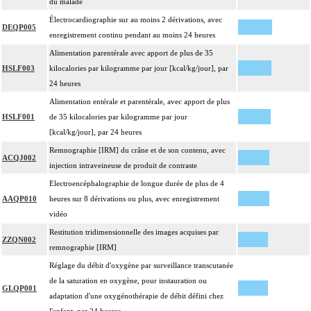
du malade
Électrocardiographie sur au moins 2 dérivations, avec
DEQP005
enregistrement continu pendant au moins 24 heures
Alimentation parentérale avec apport de plus de 35
HSLF003
kilocalories par kilogramme par jour [kcal/kg/jour], par
24 heures
Alimentation entérale et parentérale, avec apport de plus
HSLF001
de 35 kilocalories par kilogramme par jour
[kcal/kg/jour], par 24 heures
Remnographie [IRM] du crâne et de son contenu, avec
ACQJ002
injection intraveineuse de produit de contraste
Electroencéphalographie de longue durée de plus de 4
AAQP010
heures sur 8 dérivations ou plus, avec enregistrement
vidéo
Restitution tridimensionnelle des images acquises par
ZZQN002
remnographie [IRM]
Réglage du débit d'oxygène par surveillance transcutanée
de la saturation en oxygène, pour instauration ou
GLQP001
adaptation d'une oxygénothérapie de débit défini chez