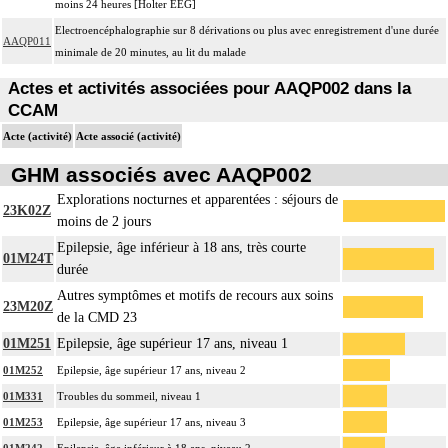
moins 24 heures [Holter EEG]
Electroencéphalographie sur 8 dérivations ou plus avec enregistrement d'une durée
AAQP011
minimale de 20 minutes, au lit du malade
Actes et activités associées pour AAQP002 dans la
CCAM
Acte (activité)
Acte associé (activité)
GHM associés avec AAQP002
Explorations nocturnes et apparentées : séjours de
23K02Z
moins de 2 jours
Epilepsie, âge inférieur à 18 ans, très courte
01M24T
durée
Autres symptômes et motifs de recours aux soins
23M20Z
de la CMD 23
01M251
Epilepsie, âge supérieur 17 ans, niveau 1
01M252
Epilepsie, âge supérieur 17 ans, niveau 2
01M331
Troubles du sommeil, niveau 1
01M253
Epilepsie, âge supérieur 17 ans, niveau 3