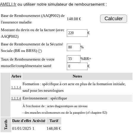
AMELI.fr
ou utiliser notre simulateur de remboursement :
Base de Remboursement (AAQP002) de
Calculer
148.08 €
l'assurance maladie
Montant du devis ou de la facture (avec
€
AAQP002)
Base de Remboursement de la Sécurité
%
Sociale (BR ou BRSS)
(?)
%BR+
Taux de Remboursement de votre
mutuelle/complémentaire santé
€
Arbre
Notes
Formation : spécifique à cet acte en plus de la formation initiale,
1.1.1.4
sauf pour les neurologues
Environnement : spécifique
1.1.1.4
À l'exclusion de : actes diagnostiques au niveau
- des muscles oculomoteurs ou de la paupière (cf chapitre 02)
- du larynx (cf chapitre 06)
Date d'effet
Activité
Tarif
Tarifs
1.1
- du périnée (cf chapitre 08)
01/01/2025
1
148,08 €
Notes
- des muscles ptérygoïdiens (cf chapitre 11)