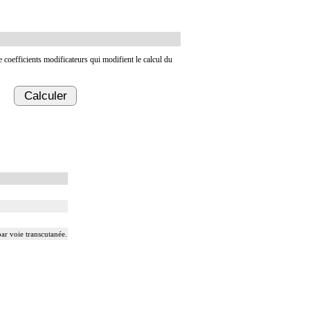
de coefficients modificateurs qui modifient le calcul du
Calculer
ar voie transcutanée.