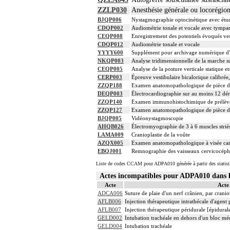
ZZLP030
Anesthésie générale ou locorégio
BJQP006
Nystagmographie optocinétique avec étude
CDQP002
Audiométrie tonale et vocale avec tympa
CEQP008
Enregistrement des potentiels évoqués ves
CDQP012
Audiométrie tonale et vocale
YYYY600
Supplément pour archivage numérique 
NKQP003
Analyse tridimensionnelle de la marche s
CEQP005
Analyse de la posture verticale statique 
CERP003
Épreuve vestibulaire bicalorique calibré
ZZQP188
Examen anatomopathologique de pièce d'
DEQP003
Électrocardiographie sur au moins 12 dér
ZZQP140
Examen immunohistochimique de prélèvemen
ZZQP127
Examen anatomopathologique de pièce d'e
BJQP005
Vidéonystagmoscopie
AHQB026
Électromyographie de 3 à 6 muscles striés 
LAMA009
Cranioplastie de la voûte
AZQX005
Examen anatomopathologique à visée carci
EBQJ001
Remnographie des vaisseaux cervicocéph
Liste de codes CCAM pour ADPA010 générée à partir des statist
Actes incompatibles pour ADPA010 dan
Acte
Acte
ADCA006
Suture de plaie d'un nerf crânien, par crani
AFLB006
Injection thérapeutique intrathécale d'agen
AFLB007
Injection thérapeutique péridurale [épidura
GELD002
Intubation trachéale en dehors d'un bloc m
GELD004
Intubation trachéale