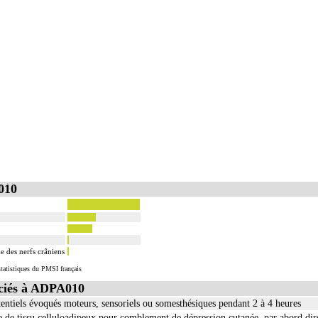
010
 des nerfs crâniens
tatistiques du PMSI français
ciés à ADPA010
tentiels évoqués moteurs, sensoriels ou somesthésiques pendant 2 à 4 heures
e de tissu celluloadipeux pour comblement de dépression cutanée, par abord dir