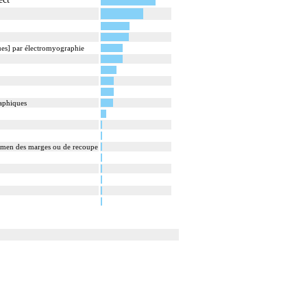
ques] par électromyographie
raphiques
xamen des marges ou de recoupe