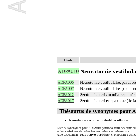
Code
Neurotomie vestibula
ADPA010
ADPA005
Neurotomie vestibulaire, par abor
ADPA007
Neurotomie vestibulaire, par abor
ADPA012
Section du nerf ampullaire postéri
ADPA017
Section du nerf tympanique [de 
Thésaurus de synonymes pour 
Neurotomie vestib. ab. rétrolabyrinthique
Liste de synonymes pour ADPA010 générée à partir des contribu
et des statistiques de recherches des codeurs et codeuses sur
AideAuCodage.fr.
Vous pouvez participer
en proposant d'autre