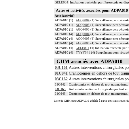
GELE004
Intubation trachéale, par fibroscopie ou dispo
Actes et activités associées pour ADPA0
Acte (activité)
ADPA010 (1)
AGQP004
(1) Surveillance peropératoir
ADPA010 (1)
AGQP005
(1) Surveillance peropératoir
ADPA010 (1)
AGQP006
(1) Surveillance peropératoir
ADPA010 (4)
AGQP004
(4) Surveillance peropératoir
ADPA010 (4)
AGQP005
(4) Surveillance peropératoir
ADPA010 (4)
AGQP006
(4) Surveillance peropératoir
ADPA010 (4)
GELE001
(4) Intubation trachéale par f
ADPA010 (4)
YYYY041
(4) Supplément pour récupér
GHM associés avec ADPA010
03C161
Autres interventions chirurgicales por
01C041
Craniotomies en dehors de tout traum
03C162
Autres interventions chirurgicales por
01C042
Craniotomies en dehors de tout traumatisme, 
03C163
Autres interventions chirurgicales portant sur 
01C043
Craniotomies en dehors de tout traumatisme, 
Liste de GHM pour ADPA010 générée à partir des statistiques d