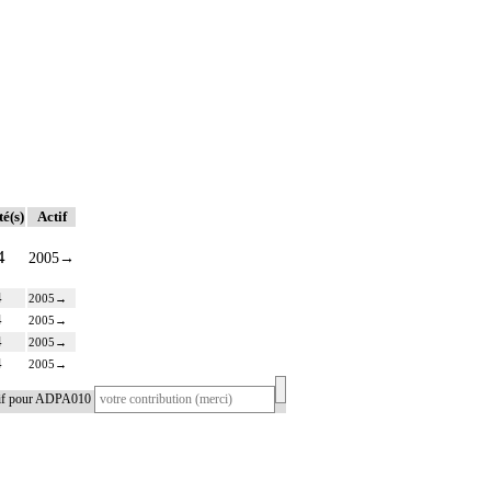
té(s)
Actif
4
2005
→
4
2005
→
4
2005
→
4
2005
→
4
2005
→
tif pour ADPA010