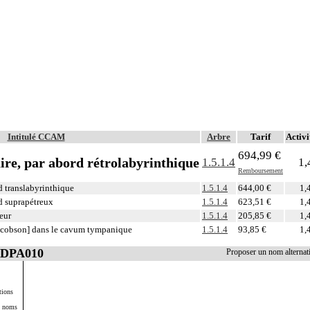
Intitulé CCAM
Arbre
Tarif
Activi
694,99 €
ire, par abord rétrolabyrinthique
1.5.1.4
1,
Remboursement
d translabyrinthique
1.5.1.4
644,00 €
1,
d suprapétreux
1.5.1.4
623,51 €
1,
eur
1.5.1.4
205,85 €
1,
Jacobson] dans le cavum tympanique
1.5.1.4
93,85 €
1,
ADPA010
Proposer un nom alterna
tions
s noms