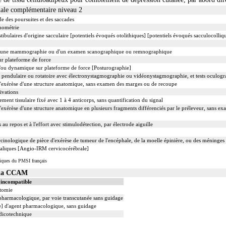
nale complémentaire niveau 2
 des poursuites et des saccades
nométrie
tibulaires d'origine sacculaire [potentiels évoqués otolithiques] [potentiels évoqués sacculocolli
d'une mammographie ou d'un examen scanographique ou remnographique
ur plateforme de force
et/ou dynamique sur plateforme de force [Posturographie]
e, pendulaire ou rotatoire avec électronystagmographie ou vidéonystagmographie, et tests oculog
exérèse d'une structure anatomique, sans examen des marges ou de recoupe
ivations
t tissulaire fixé avec 1 à 4 anticorps, sans quantification du signal
xérèse d'une structure anatomique en plusieurs fragments différenciés par le préleveur, sans e
au repos et à l'effort avec stimulodétection, par électrode aiguille
nologique de pièce d'exérèse de tumeur de l'encéphale, de la moelle épinière, ou des méninges
aliques [Angio-IRM cervicocérébrale]
iques du PMSI français
s la CCAM
 incompatible
otomie
t pharmacologique, par voie transcutanée sans guidage
le] d'agent pharmacologique, sans guidage
édicotechnique