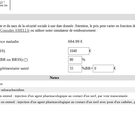
ci
) !
rez les
te et du taux de la sécurité sociale à une date donnée. Attention, le prix peut varier en fonction 
.
Consulter AMELI.fr
ou utiliser notre simulateur de remboursement :
nce maladie
694.99 €
10)
€
e (BR ou BRSS)
(?)
%
plémentaire santé
%BR+
€
Notes
re
ce subarachnoïdien.
 on entend : injection d'un agent pharmacologique au contact d'un nerf, par voie transcutanée.
 on entend : injection d'un agent pharmacologique au contact d'un nerf avec pose d'un cathéter, p