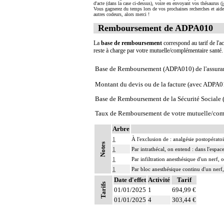
d'acte (dans la case ci-dessus), voire en envoyant vos thésaurus (
i
Vous gagnerez du temps lors de vos prochaines recherches et aide
autres codeurs, alors merci !
Remboursement de ADPA010
La
base de remboursement
correspond au tarif de l'ac
reste à charge par votre mutuelle/complémentaire santé
Base de Remboursement (ADPA010) de l'assura
Montant du devis ou de la facture (avec ADPA0
Base de Remboursement de la Sécurité Social
Taux de Remboursement de votre mutuelle/com
Arbre
1
À l'exclusion de : analgésie postopératoi
Notes
1
Par intrathécal, on entend : dans l'espa
1
Par infiltration anesthésique d'un nerf,
1
Par bloc anesthésique continu d'un nerf,
Date d'effet
Activité
Tarif
Tarifs
01/01/2025
1
694,99 €
01/01/2025
4
303,44 €