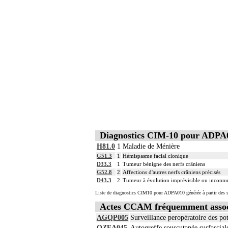
Diagnostics CIM-10 pour ADPA
H81.0
1
Maladie de Ménière
G51.3
1
Hémispasme facial clonique
D33.3
1
Tumeur bénigne des nerfs crâniens
G52.8
2
Affections d'autres nerfs crâniens précisés
D43.3
2
Tumeur à évolution imprévisible ou inconnue
Liste de diagnostics CIM10 pour ADPA010 générée à partir des s
Actes CCAM fréquemment asso
AGQP005
Surveillance peropératoire des po
QZEA045
Autogreffe souscutanée susfascial