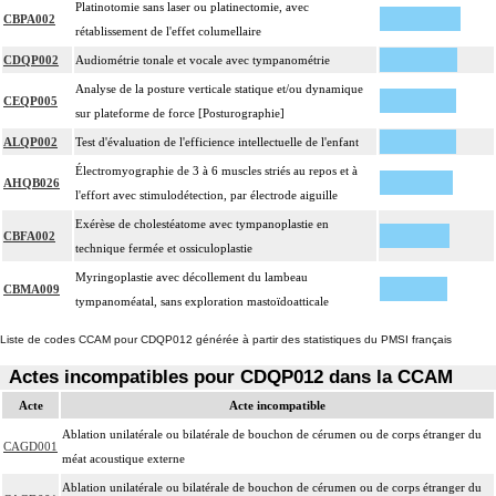
Platinotomie sans laser ou platinectomie, avec
CBPA002
rétablissement de l'effet columellaire
CDQP002
Audiométrie tonale et vocale avec tympanométrie
Analyse de la posture verticale statique et/ou dynamique
CEQP005
sur plateforme de force [Posturographie]
ALQP002
Test d'évaluation de l'efficience intellectuelle de l'enfant
Électromyographie de 3 à 6 muscles striés au repos et à
AHQB026
l'effort avec stimulodétection, par électrode aiguille
Exérèse de cholestéatome avec tympanoplastie en
CBFA002
technique fermée et ossiculoplastie
Myringoplastie avec décollement du lambeau
CBMA009
tympanoméatal, sans exploration mastoïdoatticale
Liste de codes CCAM pour CDQP012 générée à partir des statistiques du PMSI français
Actes incompatibles pour CDQP012 dans la CCAM
Acte
Acte incompatible
Ablation unilatérale ou bilatérale de bouchon de cérumen ou de corps étranger du
CAGD001
méat acoustique externe
Ablation unilatérale ou bilatérale de bouchon de cérumen ou de corps étranger du