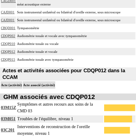
CAGD001
méat acoustique externe
CAJD001
Soin instrumental unilatéral ou bilatéral d'oreille externe, sous microscope
CAJD001
Soin instrumental unilatéral ou bilatéral d'oreille externe, sous microscope
CBQD001
Tympanométrie
CDQP002
Audiométrie tonale et vocale avec tympanométrie
CDQP010
Audiométrie tonale ou vocale
CDQP012
Audiométrie tonale et vocale
CDQP015
Audiométrie tonale avec tympanométrie
Actes et activités associées pour CDQP012 dans la
CCAM
Acte (activité)
Acte associé (activité)
GHM associés avec CDQP012
Symptômes et autres recours aux soins de la
03M15Z
CMD 03
03M051
Troubles de l'équilibre, niveau 1
Interventions de reconstruction de l'oreille
03C201
moyenne, niveau 1