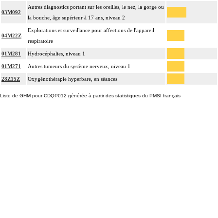
Autres diagnostics portant sur les oreilles, le nez, la gorge ou
03M092
la bouche, âge supérieur à 17 ans, niveau 2
Explorations et surveillance pour affections de l'appareil
04M22Z
respiratoire
01M281
Hydrocéphalies, niveau 1
01M271
Autres tumeurs du système nerveux, niveau 1
28Z15Z
Oxygénothérapie hyperbare, en séances
Liste de GHM pour CDQP012 générée à partir des statistiques du PMSI français