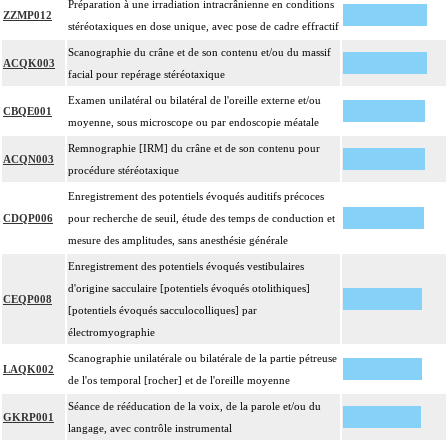
Préparation à une irradiation intracrânienne en conditions
ZZMP012
stéréotaxiques en dose unique, avec pose de cadre effractif
Scanographie du crâne et de son contenu et/ou du massif
ACQK003
facial pour repérage stéréotaxique
Examen unilatéral ou bilatéral de l'oreille externe et/ou
CBQE001
moyenne, sous microscope ou par endoscopie méatale
Remnographie [IRM] du crâne et de son contenu pour
ACQN003
procédure stéréotaxique
Enregistrement des potentiels évoqués auditifs précoces
CDQP006
pour recherche de seuil, étude des temps de conduction et
mesure des amplitudes, sans anesthésie générale
Enregistrement des potentiels évoqués vestibulaires
d'origine sacculaire [potentiels évoqués otolithiques]
CEQP008
[potentiels évoqués sacculocolliques] par
électromyographie
Scanographie unilatérale ou bilatérale de la partie pétreuse
LAQK002
de l'os temporal [rocher] et de l'oreille moyenne
Séance de rééducation de la voix, de la parole et/ou du
GKRP001
langage, avec contrôle instrumental