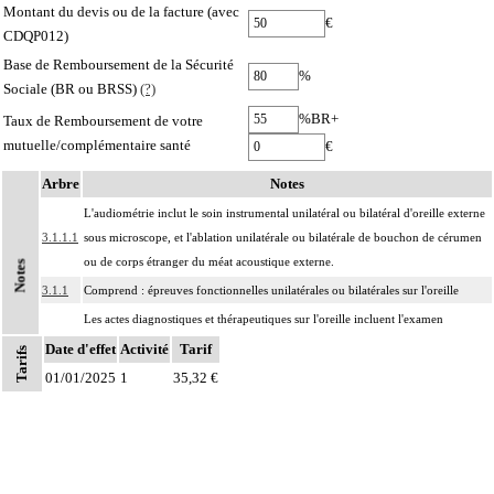
Montant du devis ou de la facture (avec
€
CDQP012)
Base de Remboursement de la Sécurité
%
Sociale (BR ou BRSS)
(?)
%BR+
Taux de Remboursement de votre
mutuelle/complémentaire santé
€
Arbre
Notes
L'audiométrie inclut le soin instrumental unilatéral ou bilatéral d'oreille externe
3.1.1.1
sous microscope, et l'ablation unilatérale ou bilatérale de bouchon de cérumen
ou de corps étranger du méat acoustique externe.
Notes
3.1.1
Comprend : épreuves fonctionnelles unilatérales ou bilatérales sur l'oreille
Les actes diagnostiques et thérapeutiques sur l'oreille incluent l'examen
3
unilatéral ou bilatéral de l'oreille externe et/ou moyenne, sous microscope ou
Date d'effet
Activité
Tarif
Tarifs
par endoscopie méatale.
01/01/2025
1
35,32 €