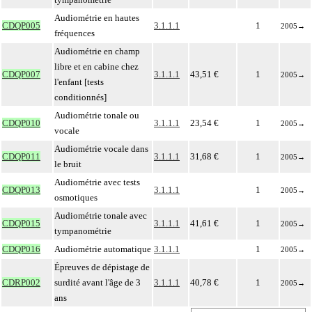
Audiométrie en hautes
CDQP005
3.1.1.1
1
2005
→
fréquences
Audiométrie en champ
libre et en cabine chez
CDQP007
3.1.1.1
43,51 €
1
2005
→
l'enfant [tests
conditionnés]
Audiométrie tonale ou
CDQP010
3.1.1.1
23,54 €
1
2005
→
vocale
Audiométrie vocale dans
CDQP011
3.1.1.1
31,68 €
1
2005
→
le bruit
Audiométrie avec tests
CDQP013
3.1.1.1
1
2005
→
osmotiques
Audiométrie tonale avec
CDQP015
3.1.1.1
41,61 €
1
2005
→
tympanométrie
CDQP016
Audiométrie automatique
3.1.1.1
1
2005
→
Épreuves de dépistage de
CDRP002
surdité avant l'âge de 3
3.1.1.1
40,78 €
1
2005
→
ans