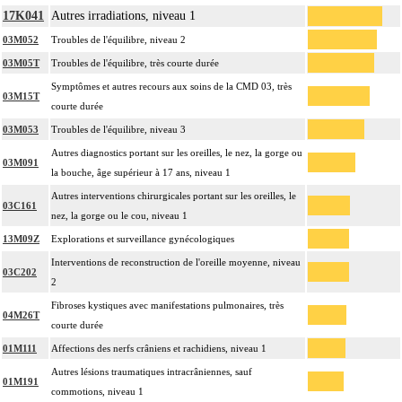
17K041
Autres irradiations, niveau 1
03M052
Troubles de l'équilibre, niveau 2
03M05T
Troubles de l'équilibre, très courte durée
Symptômes et autres recours aux soins de la CMD 03, très
03M15T
courte durée
03M053
Troubles de l'équilibre, niveau 3
Autres diagnostics portant sur les oreilles, le nez, la gorge ou
03M091
la bouche, âge supérieur à 17 ans, niveau 1
Autres interventions chirurgicales portant sur les oreilles, le
03C161
nez, la gorge ou le cou, niveau 1
13M09Z
Explorations et surveillance gynécologiques
Interventions de reconstruction de l'oreille moyenne, niveau
03C202
2
Fibroses kystiques avec manifestations pulmonaires, très
04M26T
courte durée
01M111
Affections des nerfs crâniens et rachidiens, niveau 1
Autres lésions traumatiques intracrâniennes, sauf
01M191
commotions, niveau 1