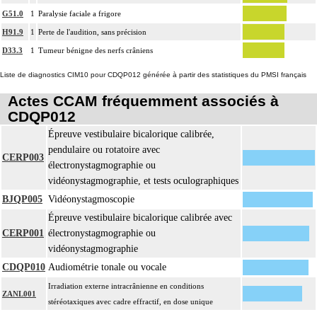
G51.0
1
Paralysie faciale a frigore
H91.9
1
Perte de l'audition, sans précision
D33.3
1
Tumeur bénigne des nerfs crâniens
Liste de diagnostics CIM10 pour CDQP012 générée à partir des statistiques du PMSI français
Actes CCAM fréquemment associés à
CDQP012
Épreuve vestibulaire bicalorique calibrée,
pendulaire ou rotatoire avec
CERP003
électronystagmographie ou
vidéonystagmographie, et tests oculographiques
BJQP005
Vidéonystagmoscopie
Épreuve vestibulaire bicalorique calibrée avec
CERP001
électronystagmographie ou
vidéonystagmographie
CDQP010
Audiométrie tonale ou vocale
Irradiation externe intracrânienne en conditions
ZANL001
stéréotaxiques avec cadre effractif, en dose unique