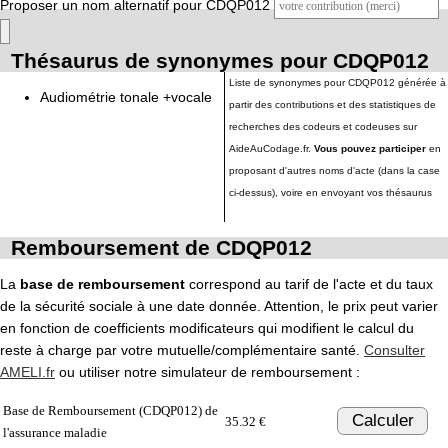
Proposer un nom alternatif pour CDQP012
Thésaurus de synonymes pour CDQP012
Liste de synonymes pour CDQP012 générée à
Audiométrie tonale +vocale
partir des contributions et des statistiques de
recherches des codeurs et codeuses sur
AideAuCodage.fr.
Vous pouvez participer
en
proposant d'autres noms d'acte (dans la case
ci-dessus), voire en envoyant vos thésaurus
Remboursement de CDQP012
La
base de remboursement
correspond au tarif de l'acte et du taux
de la sécurité sociale à une date donnée. Attention, le prix peut varier
en fonction de coefficients modificateurs qui modifient le calcul du
reste à charge par votre mutuelle/complémentaire santé.
Consulter
AMELI.fr
ou utiliser notre simulateur de remboursement :
Base de Remboursement (CDQP012) de
Calculer
35.32 €
l'assurance maladie