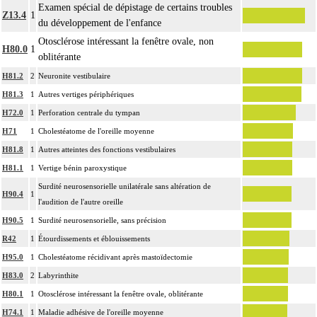
Examen spécial de dépistage de certains troubles
Z13.4
1
du développement de l'enfance
Otosclérose intéressant la fenêtre ovale, non
H80.0
1
oblitérante
H81.2
2
Neuronite vestibulaire
H81.3
1
Autres vertiges périphériques
H72.0
1
Perforation centrale du tympan
H71
1
Cholestéatome de l'oreille moyenne
H81.8
1
Autres atteintes des fonctions vestibulaires
H81.1
1
Vertige bénin paroxystique
Surdité neurosensorielle unilatérale sans altération de
H90.4
1
l'audition de l'autre oreille
H90.5
1
Surdité neurosensorielle, sans précision
R42
1
Étourdissements et éblouissements
H95.0
1
Cholestéatome récidivant après mastoïdectomie
H83.0
2
Labyrinthite
H80.1
1
Otosclérose intéressant la fenêtre ovale, oblitérante
H74.1
1
Maladie adhésive de l'oreille moyenne