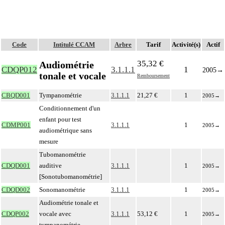
Code
Intitulé CCAM
Arbre
Tarif
Activité(s)
Actif
35,32 €
Audiométrie
CDQP012
3.1.1.1
1
2005
→
tonale et vocale
Remboursement
CBQD001
Tympanométrie
3.1.1.1
21,27 €
1
2005
→
Conditionnement d'un
enfant pour test
CDMP001
3.1.1.1
1
2005
→
audiométrique sans
mesure
Tubomanométrie
CDQD001
auditive
3.1.1.1
1
2005
→
[Sonotubomanométrie]
CDQD002
Sonomanométrie
3.1.1.1
1
2005
→
Audiométrie tonale et
CDQP002
vocale avec
3.1.1.1
53,12 €
1
2005
→
tympanométrie