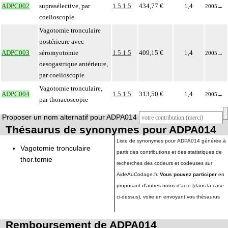
ADPC002
suprasélective, par
1.5.1.5
434,77 €
1,4
2005
→
coelioscopie
Vagotomie tronculaire
postérieure avec
ADPC003
séromyotomie
1.5.1.5
409,15 €
1,4
2005
→
oesogastrique antérieure,
par coelioscopie
Vagotomie tronculaire,
ADPC004
1.5.1.5
313,50 €
1,4
2005
→
par thoracoscopie
Proposer un nom alternatif pour ADPA014
Thésaurus de synonymes pour ADPA014
Liste de synonymes pour ADPA014 générée à
Vagotomie tronculaire
partir des contributions et des statistiques de
thor.tomie
recherches des codeurs et codeuses sur
AideAuCodage.fr.
Vous pouvez participer
en
proposant d'autres noms d'acte (dans la case
ci-dessus), voire en envoyant vos thésaurus
Remboursement de ADPA014