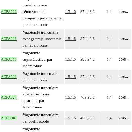
postérieure avec
ADPA002
séromyotomie
1.5.1.5
374,48 €
1,4
2005
→
oesogastrique antérieure,
par laparotomie
Vagotomie tronculaire
ADPA018
avec gastrojéjunostomie,
1.5.1.5
374,48 €
1,4
2005
→
par laparotomie
Vagotomie
ADPA019
suprasélective, par
1.5.1.5
390,34 €
1,4
2005
→
laparotomie
Vagotomie tronculaire,
ADPA022
1.5.1.5
374,48 €
1,4
2005
→
par laparotomie
Vagotomie tronculaire
avec antrectomie
ADPA024
1.5.1.5
408,39 €
1,4
2005
→
gastrique, par
laparotomie
Vagotomie tronculaire,
ADPC001
1.5.1.5
403,28 €
1,4
2005
→
par coelioscopie
Vagotomie