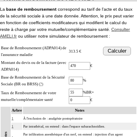
La
base de remboursement
correspond au tarif de l'acte et du taux
de la sécurité sociale à une date donnée. Attention, le prix peut varier
en fonction de coefficients modificateurs qui modifient le calcul du
reste à charge par votre mutuelle/complémentaire santé.
Consulter
AMELI.fr
ou utiliser notre simulateur de remboursement :
Base de Remboursement (ADPA014) de
Calculer
313.5 €
l'assurance maladie
Montant du devis ou de la facture (avec
€
ADPA014)
Base de Remboursement de la Sécurité
%
Sociale (BR ou BRSS)
(?)
%BR+
Taux de Remboursement de votre
mutuelle/complémentaire santé
€
Arbre
Notes
1
À l'exclusion de : analgésie postopératoire
1
Par intrathécal, on entend : dans l'espace subarachnoïdien.
Notes
Par infiltration anesthésique d'un nerf, on entend : injection d'un agent