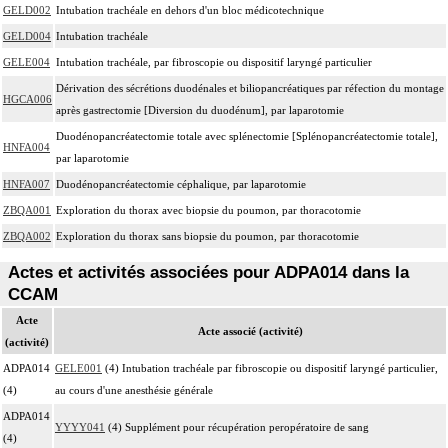
GELD002
Intubation trachéale en dehors d'un bloc médicotechnique
GELD004
Intubation trachéale
GELE004
Intubation trachéale, par fibroscopie ou dispositif laryngé particulier
Dérivation des sécrétions duodénales et biliopancréatiques par réfection du montage
HGCA006
après gastrectomie [Diversion du duodénum], par laparotomie
Duodénopancréatectomie totale avec splénectomie [Splénopancréatectomie totale],
HNFA004
par laparotomie
HNFA007
Duodénopancréatectomie céphalique, par laparotomie
ZBQA001
Exploration du thorax avec biopsie du poumon, par thoracotomie
ZBQA002
Exploration du thorax sans biopsie du poumon, par thoracotomie
Actes et activités associées pour ADPA014 dans la
CCAM
Acte
Acte associé (activité)
(activité)
ADPA014
GELE001
(4) Intubation trachéale par fibroscopie ou dispositif laryngé particulier,
(4)
au cours d'une anesthésie générale
ADPA014
YYYY041
(4) Supplément pour récupération peropératoire de sang
(4)