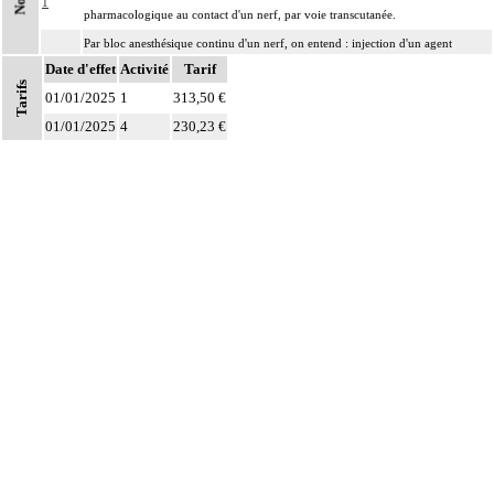
1
pharmacologique au contact d'un nerf, par voie transcutanée.
Par bloc anesthésique continu d'un nerf, on entend : injection d'un agent
1
Date d'effet
pharmacologique au contact d'un nerf avec pose d'un cathéter, par voie
Activité
Tarif
Tarifs
transcutanée.
01/01/2025
1
313,50 €
01/01/2025
4
230,23 €