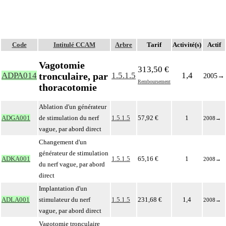
Code
Intitulé CCAM
Arbre
Tarif
Activité(s)
Actif
Vagotomie
313,50 €
tronculaire, par
ADPA014
1.5.1.5
1,4
2005
→
Remboursement
thoracotomie
Ablation d'un générateur
ADGA001
de stimulation du nerf
1.5.1.5
57,92 €
1
2008
→
vague, par abord direct
Changement d'un
générateur de stimulation
ADKA001
1.5.1.5
65,16 €
1
2008
→
du nerf vague, par abord
direct
Implantation d'un
ADLA001
stimulateur du nerf
1.5.1.5
231,68 €
1,4
2008
→
vague, par abord direct
Vagotomie tronculaire