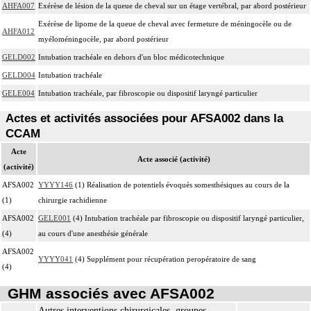
AHFA007
Exérèse de lésion de la queue de cheval sur un étage vertébral, par abord postérieur
Exérèse de lipome de la queue de cheval avec fermeture de méningocèle ou de
AHFA012
myéloméningocèle, par abord postérieur
GELD002
Intubation trachéale en dehors d'un bloc médicotechnique
GELD004
Intubation trachéale
GELE004
Intubation trachéale, par fibroscopie ou dispositif laryngé particulier
Actes et activités associées pour AFSA002 dans la
CCAM
Acte
Acte associé (activité)
(activité)
AFSA002
YYYY146
(1) Réalisation de potentiels évoqués somesthésiques au cours de la
(1)
chirurgie rachidienne
AFSA002
GELE001
(4) Intubation trachéale par fibroscopie ou dispositif laryngé particulier,
(4)
au cours d'une anesthésie générale
AFSA002
YYYY041
(4) Supplément pour récupération peropératoire de sang
(4)
GHM associés avec AFSA002
Autres interventions chirurgicales, groupes