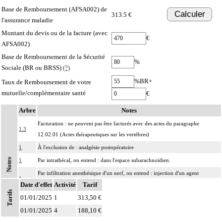
Base de Remboursement (AFSA002) de
Calculer
313.5 €
l'assurance maladie
Montant du devis ou de la facture (avec
€
AFSA002)
Base de Remboursement de la Sécurité
%
Sociale (BR ou BRSS)
(?)
%BR+
Taux de Remboursement de votre
mutuelle/complémentaire santé
€
Arbre
Notes
Facturation : ne peuvent pas être facturés avec des actes du paragraphe
1.3
12.02.01 (Actes thérapeutiques sur les vertèbres)
1
À l'exclusion de : analgésie postopératoire
Notes
1
Par intrathécal, on entend : dans l'espace subarachnoïdien.
Par infiltration anesthésique d'un nerf, on entend : injection d'un agent
1
Date d'effet
pharmacologique au contact d'un nerf, par voie transcutanée.
Activité
Tarif
Tarifs
01/01/2025
Par bloc anesthésique continu d'un nerf, on entend : injection d'un agent
1
313,50 €
1
pharmacologique au contact d'un nerf avec pose d'un cathéter, par voie
01/01/2025
4
188,10 €
transcutanée.