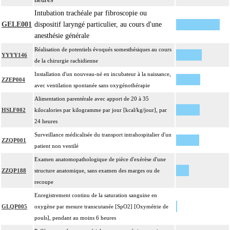
Intubation trachéale par fibroscopie ou
GELE001
dispositif laryngé particulier, au cours d'une
anesthésie générale
Réalisation de potentiels évoqués somesthésiques au cours
YYYY146
de la chirurgie rachidienne
Installation d'un nouveau-né en incubateur à la naissance,
ZZEP004
avec ventilation spontanée sans oxygénothérapie
Alimentation parentérale avec apport de 20 à 35
HSLF002
kilocalories par kilogramme par jour [kcal/kg/jour], par
24 heures
Surveillance médicalisée du transport intrahospitalier d'un
ZZQP001
patient non ventilé
Examen anatomopathologique de pièce d'exérèse d'une
ZZQP188
structure anatomique, sans examen des marges ou de
recoupe
Enregistrement continu de la saturation sanguine en
GLQP005
oxygène par mesure transcutanée [SpO2] [Oxymétrie de
pouls], pendant au moins 6 heures