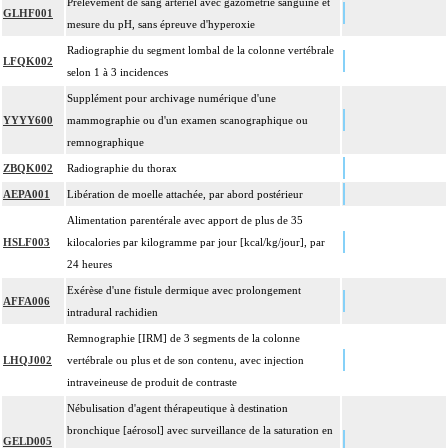
Prélèvement de sang artériel avec gazométrie sanguine et
GLHF001
mesure du pH, sans épreuve d'hyperoxie
Radiographie du segment lombal de la colonne vertébrale
LFQK002
selon 1 à 3 incidences
Supplément pour archivage numérique d'une
YYYY600
mammographie ou d'un examen scanographique ou
remnographique
ZBQK002
Radiographie du thorax
AEPA001
Libération de moelle attachée, par abord postérieur
Alimentation parentérale avec apport de plus de 35
HSLF003
kilocalories par kilogramme par jour [kcal/kg/jour], par
24 heures
Exérèse d'une fistule dermique avec prolongement
AFFA006
intradural rachidien
Remnographie [IRM] de 3 segments de la colonne
LHQJ002
vertébrale ou plus et de son contenu, avec injection
intraveineuse de produit de contraste
Nébulisation d'agent thérapeutique à destination
bronchique [aérosol] avec surveillance de la saturation en
GELD005