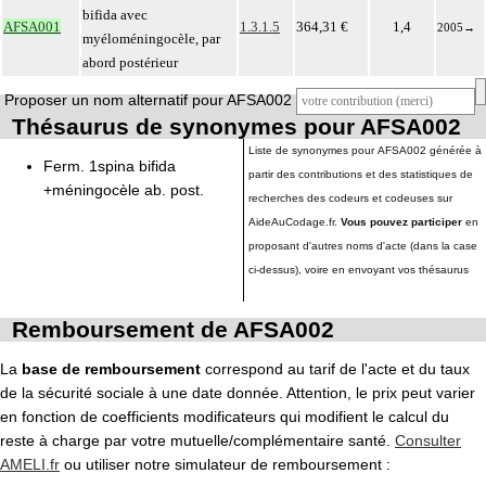
bifida avec
AFSA001
1.3.1.5
364,31 €
1,4
2005
→
myéloméningocèle, par
abord postérieur
Proposer un nom alternatif pour AFSA002
Thésaurus de synonymes pour AFSA002
Liste de synonymes pour AFSA002 générée à
Ferm. 1spina bifida
partir des contributions et des statistiques de
+méningocèle ab. post.
recherches des codeurs et codeuses sur
AideAuCodage.fr.
Vous pouvez participer
en
proposant d'autres noms d'acte (dans la case
ci-dessus), voire en envoyant vos thésaurus
Remboursement de AFSA002
La
base de remboursement
correspond au tarif de l'acte et du taux
de la sécurité sociale à une date donnée. Attention, le prix peut varier
en fonction de coefficients modificateurs qui modifient le calcul du
reste à charge par votre mutuelle/complémentaire santé.
Consulter
AMELI.fr
ou utiliser notre simulateur de remboursement :