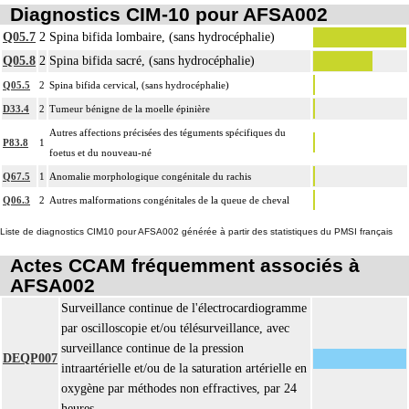
Diagnostics CIM-10 pour AFSA002
Q05.7
2
Spina bifida lombaire, (sans hydrocéphalie)
Q05.8
2
Spina bifida sacré, (sans hydrocéphalie)
Q05.5
2
Spina bifida cervical, (sans hydrocéphalie)
D33.4
2
Tumeur bénigne de la moelle épinière
Autres affections précisées des téguments spécifiques du
P83.8
1
foetus et du nouveau-né
Q67.5
1
Anomalie morphologique congénitale du rachis
Q06.3
2
Autres malformations congénitales de la queue de cheval
Liste de diagnostics CIM10 pour AFSA002 générée à partir des statistiques du PMSI français
Actes CCAM fréquemment associés à
AFSA002
Surveillance continue de l'électrocardiogramme
par oscilloscopie et/ou télésurveillance, avec
surveillance continue de la pression
DEQP007
intraartérielle et/ou de la saturation artérielle en
oxygène par méthodes non effractives, par 24
heures