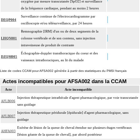
oxygène par mesure transcutanée [SpO2] et surveillance
de la fréquence cardiaque, pendant au moins 2 heures
Surveillance continue de l'électrocardiogramme par
DEQP004
oscilloscopie et/ou télésurveillance, par 24 heures
Remnographie [IRM] d'un ou de deux segments de la
LHQN001
colonne vertébrale et de son contenu, sans injection
intraveineuse de produit de contraste
Échographie-doppler transthoracique du coeur et des
DZQM005
vaisseaux intrathoraciques, au lit du malade
Liste de codes CCAM pour AFSA002 générée à partir des statistiques du PMSI français
Actes incompatibles pour AFSA002 dans la CCAM
Acte
Acte incompatible
Injection thérapeutique intrathécale d'agent pharmacologique, par voie transcutanée
AFLB006
sans guidage
Injection thérapeutique péridurale [épidurale] d'agent pharmacologique, sans
AFLB007
guidage
Exérèse de lésion de la queue de cheval étendue sur plusieurs étages vertébraux
AHFA003
[lésion géante de la queue de cheval], par abord postérieur