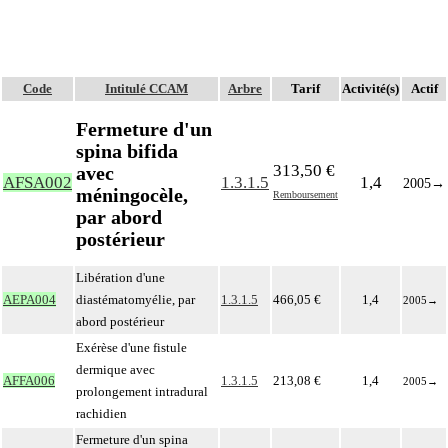
Code
Intitulé CCAM
Arbre
Tarif
Activité(s)
Actif
Fermeture d'un
spina bifida
313,50 €
avec
AFSA002
1.3.1.5
1,4
2005
→
méningocèle,
Remboursement
par abord
postérieur
Libération d'une
AEPA004
diastématomyélie, par
1.3.1.5
466,05 €
1,4
2005
→
abord postérieur
Exérèse d'une fistule
dermique avec
AFFA006
1.3.1.5
213,08 €
1,4
2005
→
prolongement intradural
rachidien
Fermeture d'un spina