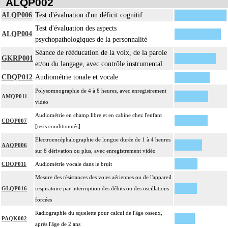
ALQP002
ALQP006
Test d'évaluation d'un déficit cognitif
Test d'évaluation des aspects
ALQP004
psychopathologiques de la personnalité
Séance de rééducation de la voix, de la parole
GKRP001
et/ou du langage, avec contrôle instrumental
CDQP012
Audiométrie tonale et vocale
Polysomnographie de 4 à 8 heures, avec enregistrement
AMQP011
vidéo
Audiométrie en champ libre et en cabine chez l'enfant
CDQP007
[tests conditionnés]
Electroencéphalographie de longue durée de 1 à 4 heures
AAQP006
sur 8 dérivation ou plus, avec enregistrement vidéo
CDQP011
Audiométrie vocale dans le bruit
Mesure des résistances des voies aériennes ou de l'appareil
GLQP016
respiratoire par interruption des débits ou des oscillations
forcées
Radiographie du squelette pour calcul de l'âge osseux,
PAQK002
après l'âge de 2 ans