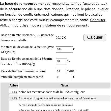
La
base de remboursement
correspond au tarif de l'acte et du taux
de la sécurité sociale à une date donnée. Attention, le prix peut varier
en fonction de coefficients modificateurs qui modifient le calcul du
reste à charge par votre mutuelle/complémentaire santé.
Consulter
AMELI.fr
ou utiliser notre simulateur de remboursement :
Base de Remboursement (ALQP002) de
Calculer
69.12 €
l'assurance maladie
Montant du devis ou de la facture (avec
€
ALQP002)
Base de Remboursement de la Sécurité
%
Sociale (BR ou BRSS)
(?)
%BR+
Taux de Remboursement de votre
mutuelle/complémentaire santé
€
Arbre
Notes
Selon les recommandations de la HAS en vigueur
1.1.13
1.1.13
Facturation : diagnostic initial, éventuel examen annuel de contrôle
À l'exclusion de : actes diagnostiques au niveau
- des muscles oculomoteurs ou de la paupière (cf chapitre 02)