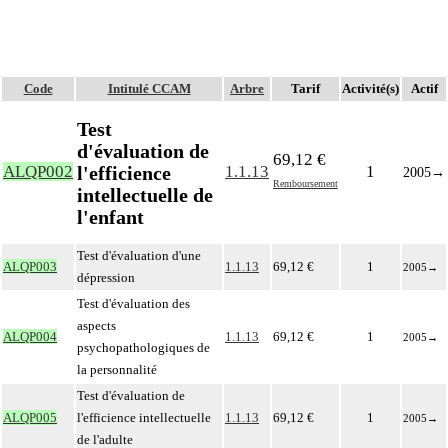
Code
Intitulé CCAM
Arbre
Tarif
Activité(s)
Actif
Test
d'évaluation de
69,12 €
l'efficience
ALQP002
1.1.13
1
2005
→
Remboursement
intellectuelle de
l'enfant
Test d'évaluation d'une
ALQP003
1.1.13
69,12 €
1
2005
→
dépression
Test d'évaluation des
aspects
ALQP004
1.1.13
69,12 €
1
2005
→
psychopathologiques de
la personnalité
Test d'évaluation de
ALQP005
l'efficience intellectuelle
1.1.13
69,12 €
1
2005
→
de l'adulte