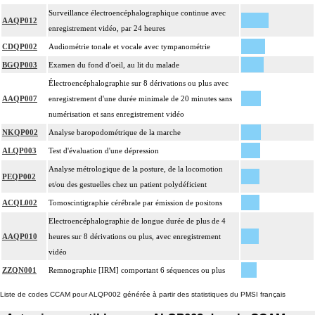
Surveillance électroencéphalographique continue avec
AAQP012
enregistrement vidéo, par 24 heures
CDQP002
Audiométrie tonale et vocale avec tympanométrie
BGQP003
Examen du fond d'oeil, au lit du malade
Électroencéphalographie sur 8 dérivations ou plus avec
AAQP007
enregistrement d'une durée minimale de 20 minutes sans
numérisation et sans enregistrement vidéo
NKQP002
Analyse baropodométrique de la marche
ALQP003
Test d'évaluation d'une dépression
Analyse métrologique de la posture, de la locomotion
PEQP002
et/ou des gestuelles chez un patient polydéficient
ACQL002
Tomoscintigraphie cérébrale par émission de positons
Electroencéphalographie de longue durée de plus de 4
AAQP010
heures sur 8 dérivations ou plus, avec enregistrement
vidéo
ZZQN001
Remnographie [IRM] comportant 6 séquences ou plus
Liste de codes CCAM pour ALQP002 générée à partir des statistiques du PMSI français