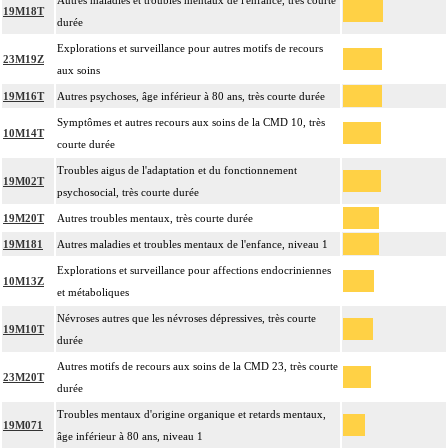
Autres maladies et troubles mentaux de l'enfance, très courte
19M18T
durée
Explorations et surveillance pour autres motifs de recours
23M19Z
aux soins
19M16T
Autres psychoses, âge inférieur à 80 ans, très courte durée
Symptômes et autres recours aux soins de la CMD 10, très
10M14T
courte durée
Troubles aigus de l'adaptation et du fonctionnement
19M02T
psychosocial, très courte durée
19M20T
Autres troubles mentaux, très courte durée
19M181
Autres maladies et troubles mentaux de l'enfance, niveau 1
Explorations et surveillance pour affections endocriniennes
10M13Z
et métaboliques
Névroses autres que les névroses dépressives, très courte
19M10T
durée
Autres motifs de recours aux soins de la CMD 23, très courte
23M20T
durée
Troubles mentaux d'origine organique et retards mentaux,
19M071
âge inférieur à 80 ans, niveau 1