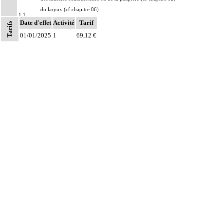
- du larynx (cf chapitre 06)
1.1
- du périnée (cf chapitre 08)
Date d'effet
Activité
Tarif
Tarifs
- des muscles ptérygoïdiens (cf chapitre 11)
Notes
01/01/2025
1
69,12 €
- du diaphragme (cf chapitre 12)
1
À l'exclusion de : analgésie postopératoire
1
Par intrathécal, on entend : dans l'espace subarachnoïdien.
Par infiltration anesthésique d'un nerf, on entend : injection d'un agent
1
pharmacologique au contact d'un nerf, par voie transcutanée.
Par bloc anesthésique continu d'un nerf, on entend : injection d'un agent
1
pharmacologique au contact d'un nerf avec pose d'un cathéter, par voie
transcutanée.