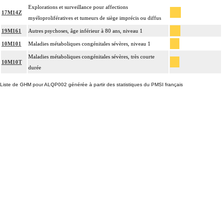
Explorations et surveillance pour affections
17M14Z
myéloprolifératives et tumeurs de siège imprécis ou diffus
19M161
Autres psychoses, âge inférieur à 80 ans, niveau 1
10M101
Maladies métaboliques congénitales sévères, niveau 1
Maladies métaboliques congénitales sévères, très courte
10M10T
durée
Liste de GHM pour ALQP002 générée à partir des statistiques du PMSI français