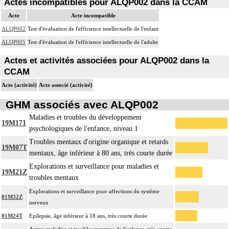
Actes incompatibles pour ALQP002 dans la CCAM
Acte
Acte incompatible
ALQP002
Test d'évaluation de l'efficience intellectuelle de l'enfant
ALQP005
Test d'évaluation de l'efficience intellectuelle de l'adulte
Actes et activités associées pour ALQP002 dans la
CCAM
Acte (activité)
Acte associé (activité)
GHM associés avec ALQP002
Maladies et troubles du développement
19M171
psychologiques de l'enfance, niveau 1
Troubles mentaux d'origine organique et retards
19M07T
mentaux, âge inférieur à 80 ans, très courte durée
Explorations et surveillance pour maladies et
19M21Z
troubles mentaux
Explorations et surveillance pour affections du système
01M32Z
nerveux
01M24T
Epilepsie, âge inférieur à 18 ans, très courte durée