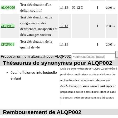
Test d'évaluation d'un
ALQP006
1.1.13
69,12 €
1
2005
→
déficit cognitif
Test d'évaluation et de
catégorisation des
ZFQP002
1.1.13
1
2005
→
déficiences, incapacités et
désavantages sociaux
Test d'évaluation de la
ZFQP003
1.1.13
1
2005
→
qualité de vie
Proposer un nom alternatif pour ALQP002
Thésaurus de synonymes pour ALQP002
Liste de synonymes pour ALQP002 générée à
éval. efficience intellectuelle
partir des contributions et des statistiques de
enfant
recherches des codeurs et codeuses sur
AideAuCodage.fr.
Vous pouvez participer
en
proposant d'autres noms d'acte (dans la case
ci-dessus), voire en envoyant vos thésaurus
Remboursement de ALQP002