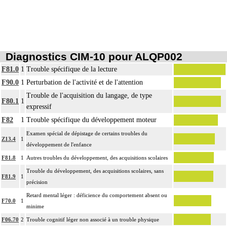
Diagnostics CIM-10 pour ALQP002
F81.0
1
Trouble spécifique de la lecture
F90.0
1
Perturbation de l'activité et de l'attention
Trouble de l'acquisition du langage, de type
F80.1
1
expressif
F82
1
Trouble spécifique du développement moteur
Examen spécial de dépistage de certains troubles du
Z13.4
1
développement de l'enfance
F81.8
1
Autres troubles du développement, des acquisitions scolaires
Trouble du développement, des acquisitions scolaires, sans
F81.9
1
précision
Retard mental léger : déficience du comportement absent ou
F70.0
1
minime
F06.70
2
Trouble cognitif léger non associé à un trouble physique