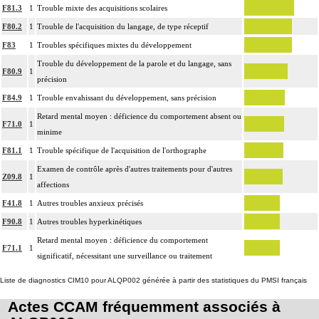
F81.3
1
Trouble mixte des acquisitions scolaires
F80.2
1
Trouble de l'acquisition du langage, de type réceptif
F83
1
Troubles spécifiques mixtes du développement
Trouble du développement de la parole et du langage, sans
F80.9
1
précision
F84.9
1
Trouble envahissant du développement, sans précision
Retard mental moyen : déficience du comportement absent ou
F71.0
1
minime
F81.1
1
Trouble spécifique de l'acquisition de l'orthographe
Examen de contrôle après d'autres traitements pour d'autres
Z09.8
1
affections
F41.8
1
Autres troubles anxieux précisés
F90.8
1
Autres troubles hyperkinétiques
Retard mental moyen : déficience du comportement
F71.1
1
significatif, nécessitant une surveillance ou traitement
Liste de diagnostics CIM10 pour ALQP002 générée à partir des statistiques du PMSI français
Actes CCAM fréquemment associés à