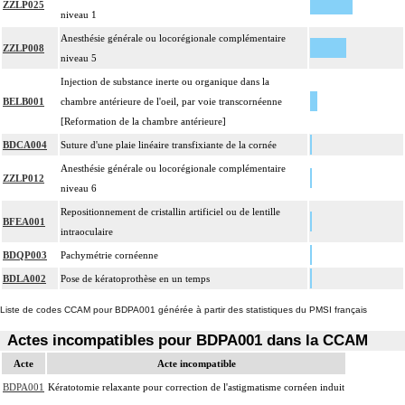
ZZLP025
niveau 1
Anesthésie générale ou locorégionale complémentaire
ZZLP008
niveau 5
Injection de substance inerte ou organique dans la
BELB001
chambre antérieure de l'oeil, par voie transcornéenne
[Reformation de la chambre antérieure]
BDCA004
Suture d'une plaie linéaire transfixiante de la cornée
Anesthésie générale ou locorégionale complémentaire
ZZLP012
niveau 6
Repositionnement de cristallin artificiel ou de lentille
BFEA001
intraoculaire
BDQP003
Pachymétrie cornéenne
BDLA002
Pose de kératoprothèse en un temps
Liste de codes CCAM pour BDPA001 générée à partir des statistiques du PMSI français
Actes incompatibles pour BDPA001 dans la CCAM
Acte
Acte incompatible
BDPA001
Kératotomie relaxante pour correction de l'astigmatisme cornéen induit