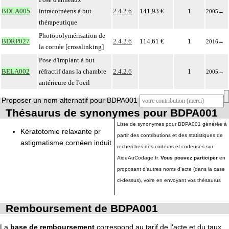
BDLA005
intracornéens à but
2.4.2.6
141,93 €
1
2005
→
thérapeutique
Photopolymérisation de
BDRP027
2.4.2.6
114,61 €
1
2016
→
la cornée [crosslinking]
Pose d'implant à but
BELA002
réfractif dans la chambre
2.4.2.6
1
2005
→
antérieure de l'oeil
Proposer un nom alternatif pour BDPA001
Thésaurus de synonymes pour BDPA001
Liste de synonymes pour BDPA001 générée à
Kératotomie relaxante pr
partir des contributions et des statistiques de
astigmatisme cornéen induit
recherches des codeurs et codeuses sur
AideAuCodage.fr.
Vous pouvez participer
en
proposant d'autres noms d'acte (dans la case
ci-dessus), voire en envoyant vos thésaurus
Remboursement de BDPA001
La
base de remboursement
correspond au tarif de l'acte et du taux