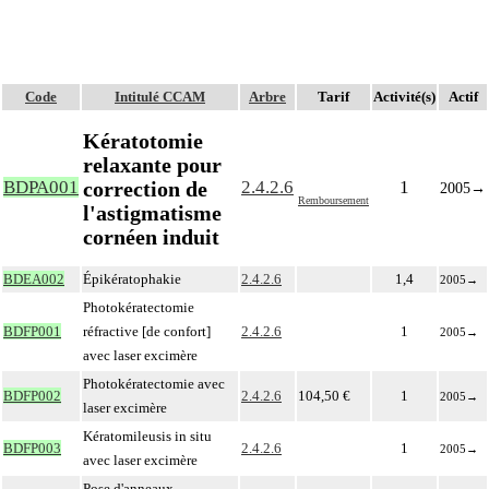
Code
Intitulé CCAM
Arbre
Tarif
Activité(s)
Actif
Kératotomie
relaxante pour
correction de
BDPA001
2.4.2.6
1
2005
→
Remboursement
l'astigmatisme
cornéen induit
BDEA002
Épikératophakie
2.4.2.6
1,4
2005
→
Photokératectomie
BDFP001
réfractive [de confort]
2.4.2.6
1
2005
→
avec laser excimère
Photokératectomie avec
BDFP002
2.4.2.6
104,50 €
1
2005
→
laser excimère
Kératomileusis in situ
BDFP003
2.4.2.6
1
2005
→
avec laser excimère
Pose d'anneaux