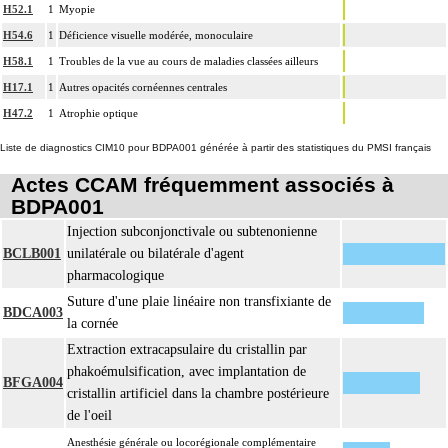
H52.1
1
Myopie
H54.6
1
Déficience visuelle modérée, monoculaire
H58.1
1
Troubles de la vue au cours de maladies classées ailleurs
H17.1
1
Autres opacités cornéennes centrales
H47.2
1
Atrophie optique
Liste de diagnostics CIM10 pour BDPA001 générée à partir des statistiques du PMSI français
Actes CCAM fréquemment associés à
BDPA001
Injection subconjonctivale ou subtenonienne
BCLB001
unilatérale ou bilatérale d'agent
pharmacologique
Suture d'une plaie linéaire non transfixiante de
BDCA003
la cornée
Extraction extracapsulaire du cristallin par
phakoémulsification, avec implantation de
BFGA004
cristallin artificiel dans la chambre postérieure
de l'oeil
Anesthésie générale ou locorégionale complémentaire