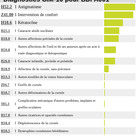
H52.2
1
Astigmatisme
Z41.80
1
Intervention de confort
H18.6
1
Kératocône
H25.1
1
Cataracte sénile nucléaire
H18.8
1
Autres affections précisées de la cornée
Autres affections de l'oeil et de ses annexes après un acte à
H59.8
1
visée diagnostique et thérapeutique
H26.0
1
Cataracte infantile, juvénile et présénile
H18.9
1
Affection de la cornée, sans précision
H53.3
1
Autres troubles de la vision binoculaire
Z94.7
1
Greffe de cornée
H18.7
1
Autres déformations de la cornée
Complication mécanique d'autres prothèses, implants et
T85.3
1
greffes oculaires
H17.8
1
Autres cicatrices et opacités cornéennes
H18.4
1
Dégénérescence de la cornée
H18.5
1
Dystrophies cornéennes héréditaires