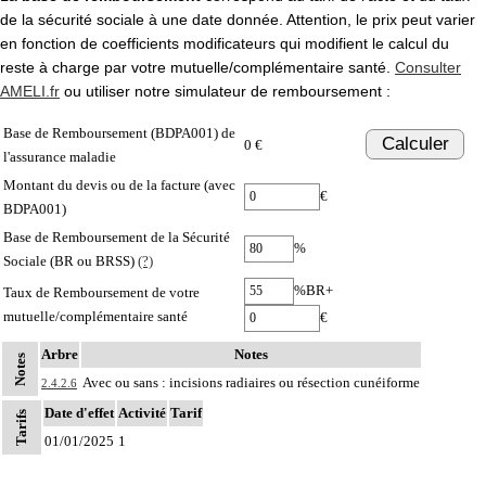
de la sécurité sociale à une date donnée. Attention, le prix peut varier
en fonction de coefficients modificateurs qui modifient le calcul du
reste à charge par votre mutuelle/complémentaire santé.
Consulter
AMELI.fr
ou utiliser notre simulateur de remboursement :
Base de Remboursement (BDPA001) de
Calculer
0 €
l'assurance maladie
Montant du devis ou de la facture (avec
€
BDPA001)
Base de Remboursement de la Sécurité
%
Sociale (BR ou BRSS)
(?)
%BR+
Taux de Remboursement de votre
mutuelle/complémentaire santé
€
Arbre
Notes
Notes
Avec ou sans : incisions radiaires ou résection cunéiforme
2.4.2.6
Date d'effet
Activité
Tarif
Tarifs
01/01/2025
1