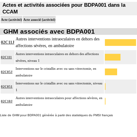
Actes et activités associées pour BDPA001 dans la
CCAM
Acte (activité)
Acte associé (activité)
GHM associés avec BDPA001
Autres interventions intraoculaires en dehors des
02C11J
affections sévères, en ambulatoire
Autres interventions intraoculaires en dehors des affections
02C111
sévères, niveau 1
Interventions sur le cristallin avec ou sans vitrectomie, en
02C05J
ambulatoire
Interventions sur le cristallin avec ou sans vitrectomie, niveau
02C051
1
Autres interventions intraoculaires pour affections sévères, en
02C10J
ambulatoire
Liste de GHM pour BDPA001 générée à partir des statistiques du PMSI français