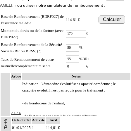
AMELI.fr
ou utiliser notre simulateur de remboursement :
Base de Remboursement (BDRP027) de
Calculer
114.61 €
l'assurance maladie
Montant du devis ou de la facture (avec
€
BDRP027)
Base de Remboursement de la Sécurité
%
Sociale (BR ou BRSS)
(?)
%BR+
Taux de Remboursement de votre
mutuelle/complémentaire santé
€
Arbre
Notes
Indication : kératocône évolutif sans opacité cornéenne ; le
caractère évolutif n'est pas requis pour le traitement :
- du kératocône de l'enfant,
2.4.2.6
- de l'ectasie secondaire à la chirurgie réfractive.
Date d'effet
Activité
Tarif
Tarifs
01/01/2025
1
114,61 €
Notes
Cette technique n'est pas indiquée pour le traitement préventif du