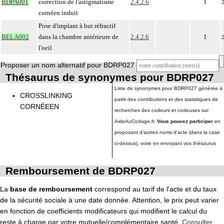
BDPA001
correction de l'astigmatisme
2.4.2.6
1
cornéen induit
Pose d'implant à but réfractif
BELA002
dans la chambre antérieure de
2.4.2.6
1
l'oeil
Proposer un nom alternatif pour BDRP027
Thésaurus de synonymes pour BDRP027
Liste de synonymes pour BDRP027 générée à
CROSSLINKING
partir des contributions et des statistiques de
CORNÉEEN
recherches des codeurs et codeuses sur
AideAuCodage.fr.
Vous pouvez participer
en
proposant d'autres noms d'acte (dans la case
ci-dessus), voire en envoyant vos thésaurus
Remboursement de BDRP027
La
base de remboursement
correspond au tarif de l'acte et du taux
de la sécurité sociale à une date donnée. Attention, le prix peut varier
en fonction de coefficients modificateurs qui modifient le calcul du
reste à charge par votre mutuelle/complémentaire santé.
Consulter