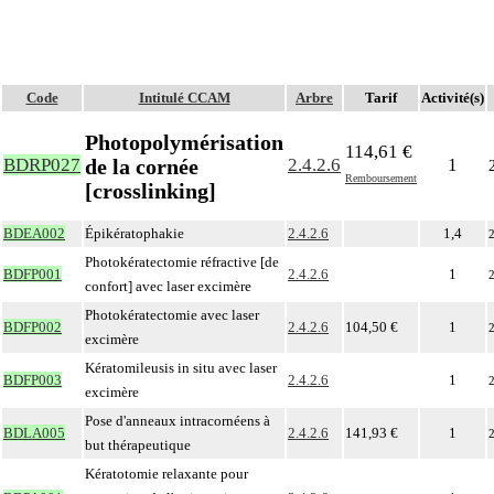
Code
Intitulé CCAM
Arbre
Tarif
Activité(s)
Photopolymérisation
114,61 €
de la cornée
BDRP027
2.4.2.6
1
Remboursement
[crosslinking]
BDEA002
Épikératophakie
2.4.2.6
1,4
Photokératectomie réfractive [de
BDFP001
2.4.2.6
1
confort] avec laser excimère
Photokératectomie avec laser
BDFP002
2.4.2.6
104,50 €
1
excimère
Kératomileusis in situ avec laser
BDFP003
2.4.2.6
1
excimère
Pose d'anneaux intracornéens à
BDLA005
2.4.2.6
141,93 €
1
but thérapeutique
Kératotomie relaxante pour