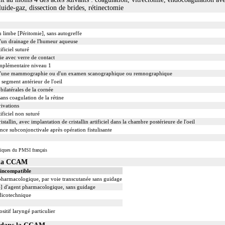
ide-gaz, dissection de brides, rétinectomie
u limbe [Péritomie], sans autogreffe
 d'un drainage de l'humeur aqueuse
ificiel suturé
e avec verre de contact
mplémentaire niveau 1
d'une mammographie ou d'un examen scanographique ou remnographique
segment antérieur de l'oeil
bilatérales de la cornée
sans coagulation de la rétine
ivations
ificiel non suturé
tallin, avec implantation de cristallin artificiel dans la chambre postérieure de l'oeil
ce subconjonctivale après opération fistulisante
iques du PMSI français
s la CCAM
 incompatible
 pharmacologique, par voie transcutanée sans guidage
le] d'agent pharmacologique, sans guidage
dicotechnique
sitif laryngé particulier
02 dans la CCAM