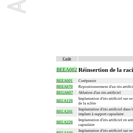
Code
Réinsertion de la raci
BEEA002
BEEA001
Corépraxie
BEEA670
Repositionnement d'un iris artific
BEGA607
Ablation d'un iris artificiel
Implantation d'iris artificiel sur
BELA129
de la sclère
Implantation d'iris artificiel dans 
BELA201
implant à support capsulaire
Implantation d'iris artificiel en ar
BELA226
capsulaire
Implantation d'iris artificiel sur 
BELA340