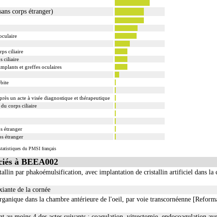
sans corps étranger)
oculaire
rps ciliaire
s ciliaire
mplants et greffes oculaires
rbite
après un acte à visée diagnostique et thérapeutique
 du corps ciliaire
s étranger
ps étranger
tatistiques du PMSI français
ciés à BEEA002
tallin par phakoémulsification, avec implantation de cristallin artificiel dans l
ixiante de la cornée
organique dans la chambre antérieure de l'oeil, par voie transcornéenne [Refor
nt au moins 4 des actes suivants : coagulation, vitrectomie, endocoagulation ave