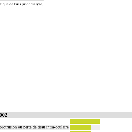
que de l'iris [iridodialyse]
002
protrusion ou perte de tissu intra-oculaire