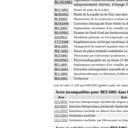
BGMA002
tamponnement interne, échange flu
BGCA002
Suture de plaie de la sclère
BEMA002
Plastie de la pupille ou de l'iris, sans laser
BCPA005
Désinsertion de la conjonctive oculaire a
BEMA008
Correction chirurgicale d'une fistule ou
BFLA003
Implantation secondaire d'un cristallin art
BGQP002
Examen du fond d'oeil par biomicroscopi
ZZLP025
Anesthésie générale ou locorégionale co
YYYY600
Supplément pour archivage numérique 
BFKA001
Changement de matériel implanté dans le 
BDCA002
Suture de plaies multiples unilatérales ou 
BGFA001
Vitrectomie par sclérotomie postérieure, 
DEQP003
Électrocardiographie sur au moins 12 dér
BFLA001
Implantation secondaire d'un cristallin art
BFGA002
Extraction extracapsulaire manuelle du cris
BCLA001
Autohémothérapie ou libération d'adhéren
BEEA001
Corépraxie
Liste de codes CCAM pour BEEA002 générée à partir des statist
Actes incompatibles pour BEEA002 dan
Acte
Acte
AFLB006
Injection thérapeutique intrathécale d'agent
AFLB007
Injection thérapeutique péridurale [épidura
GELD002
Intubation trachéale en dehors d'un bloc mé
GELD004
Intubation trachéale
GELE004
Intubation trachéale, par fibroscopie ou dispo
Actes et activités associées pour BEEA0