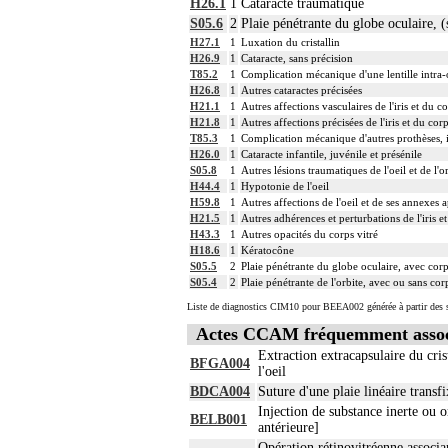
H26.1
1
Cataracte traumatique
S05.6
2
Plaie pénétrante du globe oculaire, (
H27.1
1
Luxation du cristallin
H26.9
1
Cataracte, sans précision
T85.2
1
Complication mécanique d'une lentille intra-
H26.8
1
Autres cataractes précisées
H21.1
1
Autres affections vasculaires de l'iris et du co
H21.8
1
Autres affections précisées de l'iris et du corp
T85.3
1
Complication mécanique d'autres prothèses, i
H26.0
1
Cataracte infantile, juvénile et présénile
S05.8
1
Autres lésions traumatiques de l'oeil et de l'o
H44.4
1
Hypotonie de l'oeil
H59.8
1
Autres affections de l'oeil et de ses annexes 
H21.5
1
Autres adhérences et perturbations de l'iris et
H43.3
1
Autres opacités du corps vitré
H18.6
1
Kératocône
S05.5
2
Plaie pénétrante du globe oculaire, avec corp
S05.4
2
Plaie pénétrante de l'orbite, avec ou sans cor
Liste de diagnostics CIM10 pour BEEA002 générée à partir des s
Actes CCAM fréquemment asso
Extraction extracapsulaire du cris
BFGA004
l'oeil
BDCA004
Suture d'une plaie linéaire transf
Injection de substance inerte ou 
BELB001
antérieure]
Opération rétinovitréenne associa