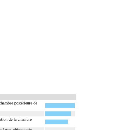
a chambre postérieure de
mation de la chambre
c laser, rétinotomie,