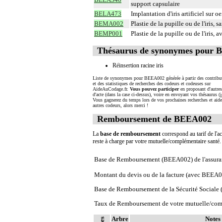
support capsulaire
BELA473
Implantation d'iris artificiel sur 
BEMA002
Plastie de la pupille ou de l'iris, s
BEMP001
Plastie de la pupille ou de l'iris, a
Thésaurus de synonymes pour
Réinsertion racine iris
Liste de synonymes pour BEEA002 générée à partir des contribu
et des statistiques de recherches des codeurs et codeuses sur
AideAuCodage.fr.
Vous pouvez participer
en proposant d'autre
d'acte (dans la case ci-dessus), voire en envoyant vos thésaurus (
i
Vous gagnerez du temps lors de vos prochaines recherches et aide
autres codeurs, alors merci !
Remboursement de BEEA002
La
base de remboursement
correspond au tarif de l'ac
reste à charge par votre mutuelle/complémentaire santé
Base de Remboursement (BEEA002) de l'assura
Montant du devis ou de la facture (avec BEEA
Base de Remboursement de la Sécurité Social
Taux de Remboursement de votre mutuelle/com
Arbre
Notes