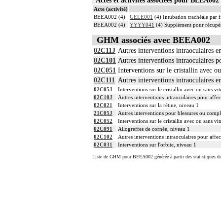
Acte (activité)
BEEA002 (4)
GELE001
(4) Intubation trachéale par f
BEEA002 (4)
YYYY041
(4) Supplément pour récupér
GHM associés avec BEEA002
02C11J
Autres interventions intraoculaires e
02C101
Autres interventions intraoculaires p
02C051
Interventions sur le cristallin avec o
02C111
Autres interventions intraoculaires e
02C05J
Interventions sur le cristallin avec ou sans v
02C10J
Autres interventions intraoculaires pour affe
02C021
Interventions sur la rétine, niveau 1
21C05J
Autres interventions pour blessures ou compli
02C052
Interventions sur le cristallin avec ou sans vi
02C091
Allogreffes de cornée, niveau 1
02C102
Autres interventions intraoculaires pour affec
02C031
Interventions sur l'orbite, niveau 1
Liste de GHM pour BEEA002 générée à partir des statistiques d