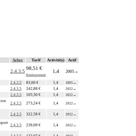
Arbre
Tarif
Activité(s)
Actif
98,51 €
2.4.3.5
1,4
2005
→
Remboursement
2.4.3.5
83,60 €
1,4
2005
→
2.4.3.5
242,88 €
1,4
2022
→
2.4.3.5
105,50 €
1,4
2022
→
tion
2.4.3.5
273,24 €
1,4
2022
→
2.4.3.5
322,58 €
1,4
2022
→
upport
2.4.3.5
239,09 €
1,4
2022
→
2.4.3.5
132,07 €
1,4