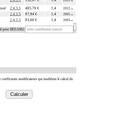
2022
→
turé
2.4.3.5
485,76 €
1,4
2022
→
2.4.3.5
87,94 €
1,4
2005
→
2.4.3.5
83,60 €
1,4
2005
→
tif pour BEEA002
de coefficients modificateurs qui modifient le calcul du
Calculer