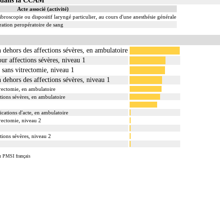
Acte associé (activité)
ibroscopie ou dispositif laryngé particulier, au cours d'une anesthésie générale
ation peropératoire de sang
n dehors des affections sévères, en ambulatoire
our affections sévères, niveau 1
u sans vitrectomie, niveau 1
n dehors des affections sévères, niveau 1
itrectomie, en ambulatoire
ctions sévères, en ambulatoire
cations d'acte, en ambulatoire
trectomie, niveau 2
tions sévères, niveau 2
u PMSI français