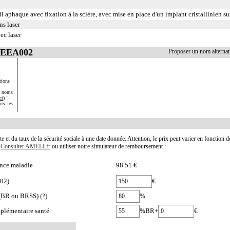
oeil aphaque avec fixation à la sclère, avec mise en place d'un implant cristallinien su
ans laser
vec laser
 BEEA002
Proposer un nom alterna
tions
s noms
ci
) !
rez les
te et du taux de la sécurité sociale à une date donnée. Attention, le prix peut varier en fonction 
.
Consulter AMELI.fr
ou utiliser notre simulateur de remboursement :
nce maladie
98.51 €
002)
€
e (BR ou BRSS)
(?)
%
plémentaire santé
%BR+
€