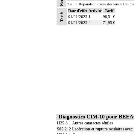
Notes
Réparation d'une déchirure traumati
2.4.3.5
Date d'effet
Activité
Tarif
Tarifs
01/01/2025
1
98,51 €
01/01/2025
4
71,95 €
Diagnostics CIM-10 pour BEEA
H25.8
1
Autres cataractes séniles
S05.2
2
Lacération et rupture oculaires avec 