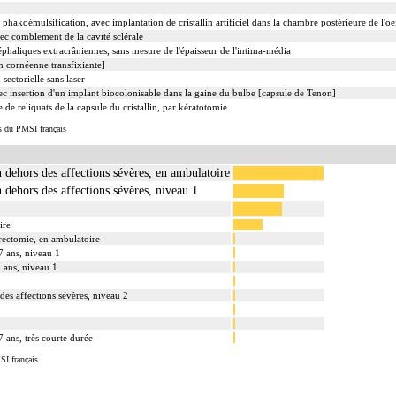
r phakoémulsification, avec implantation de cristallin artificiel dans la chambre postérieure de l'oe
ec comblement de la cavité sclérale
phaliques extracrâniennes, sans mesure de l'épaisseur de l'intima-média
on cornéenne transfixiante]
sectorielle sans laser
ec insertion d'un implant biocolonisable dans la gaine du bulbe [capsule de Tenon]
 de reliquats de la capsule du cristallin, par kératotomie
s du PMSI français
n dehors des affections sévères, en ambulatoire
n dehors des affections sévères, niveau 1
ire
itrectomie, en ambulatoire
7 ans, niveau 1
8 ans, niveau 1
des affections sévères, niveau 2
7 ans, très courte durée
SI français