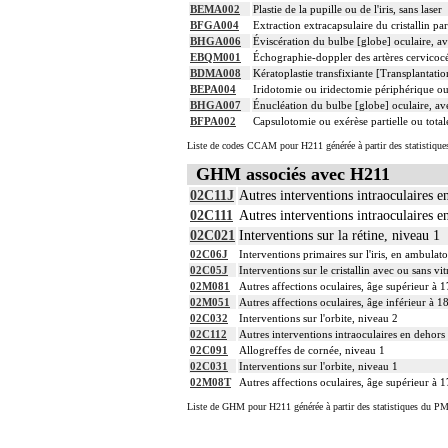
BEMA002
Plastie de la pupille ou de l'iris, sans laser
BFGA004
Extraction extracapsulaire du cristallin pa
BHGA006
Éviscération du bulbe [globe] oculaire, av
EBQM001
Échographie-doppler des artères cervicocé
BDMA008
Kératoplastie transfixiante [Transplantati
BEPA004
Iridotomie ou iridectomie périphérique ou 
BHGA007
Énucléation du bulbe [globe] oculaire, av
BFPA002
Capsulotomie ou exérèse partielle ou totale
Liste de codes CCAM pour H211 générée à partir des statistique
GHM associés avec H211
02C11J
Autres interventions intraoculaires e
02C111
Autres interventions intraoculaires e
02C021
Interventions sur la rétine, niveau 1
02C06J
Interventions primaires sur l'iris, en ambulato
02C05J
Interventions sur le cristallin avec ou sans v
02M081
Autres affections oculaires, âge supérieur à 1
02M051
Autres affections oculaires, âge inférieur à 1
02C032
Interventions sur l'orbite, niveau 2
02C112
Autres interventions intraoculaires en dehors 
02C091
Allogreffes de cornée, niveau 1
02C031
Interventions sur l'orbite, niveau 1
02M08T
Autres affections oculaires, âge supérieur à 1
Liste de GHM pour H211 générée à partir des statistiques du PM