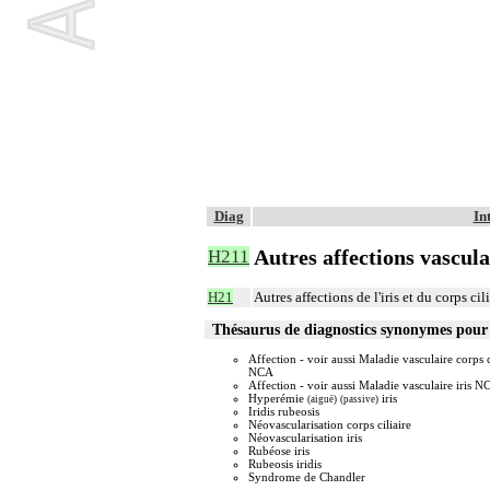
Diag
In
Autres affections vasculai
H211
H21
Autres affections de l'iris et du corps cil
Thésaurus de diagnostics synonymes pou
Affection - voir aussi Maladie vasculaire corps c
NCA
Affection - voir aussi Maladie vasculaire iris N
Hyperémie
iris
(aiguë)
(passive)
Iridis rubeosis
Néovascularisation corps ciliaire
Néovascularisation iris
Rubéose iris
Rubeosis iridis
Syndrome de Chandler