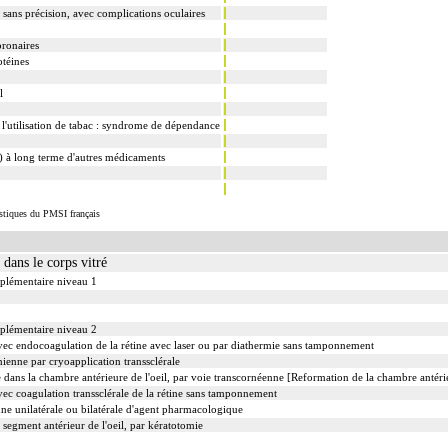
 sans précision, avec complications oculaires
oronaires
otéines
l
l'utilisation de tabac : syndrome de dépendance
e) à long terme d'autres médicaments
istiques du PMSI français
dans le corps vitré
plémentaire niveau 1
plémentaire niveau 2
avec endocoagulation de la rétine avec laser ou par diathermie sans tamponnement
nienne par cryoapplication transsclérale
e dans la chambre antérieure de l'oeil, par voie transcornéenne [Reformation de la chambre antéri
vec coagulation transsclérale de la rétine sans tamponnement
ne unilatérale ou bilatérale d'agent pharmacologique
 segment antérieur de l'oeil, par kératotomie