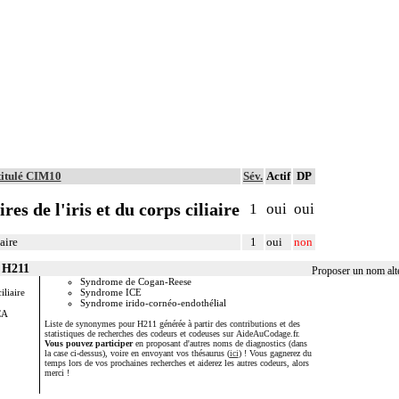
titulé CIM10
Sév.
Actif
DP
res de l'iris et du corps ciliaire
1
oui
oui
iaire
1
oui
non
r H211
Proposer un nom alt
Syndrome de Cogan-Reese
iliaire
Syndrome ICE
Syndrome irido-cornéo-endothélial
CA
Liste de synonymes pour H211 générée à partir des contributions et des
statistiques de recherches des codeurs et codeuses sur AideAuCodage.fr.
Vous pouvez participer
en proposant d'autres noms de diagnostics (dans
la case ci-dessus), voire en envoyant vos thésaurus (
ici
) ! Vous gagnerez du
temps lors de vos prochaines recherches et aiderez les autres codeurs, alors
merci !