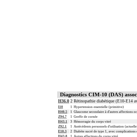
Diagnostics CIM-10 (DAS) assoc
H36.0
2
Rétinopathie diabétique (E10-E14 av
I10
1
Hypertension essentielle (primitive)
H40.5
1
Glaucome secondaire à d'autres affections oc
Z94.7
1
Greffe de cornée
H43.1
3
Hémorragie du corps vitré
Z92.1
1
Antécédents personnels d'utilisation (actuell
E10.3
2
Diabète sucré de type 1, avec complications 
H43.8
1
Autres affections du corps vitré