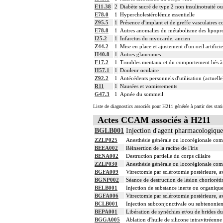
E11.38
2
Diabète sucré de type 2 non insulinotraité ou
E78.0
1
Hypercholestérolémie essentielle
Z95.5
1
Présence d'implant et de greffe vasculaires c
E78.8
1
Autres anomalies du métabolisme des lipopr
I25.2
1
Infarctus du myocarde, ancien
Z44.2
1
Mise en place et ajustement d'un oeil artificie
H40.8
1
Autres glaucomes
F17.2
1
Troubles mentaux et du comportement liés à 
H57.1
1
Douleur oculaire
Z92.2
1
Antécédents personnels d'utilisation (actuell
R11
1
Nausées et vomissements
G47.3
1
Apnée du sommeil
Liste de diagnostics associés pour H211 générée à partir des stat
Actes CCAM associés à H211
BGLB001
Injection d'agent pharmacologique 
ZZLP025
Anesthésie générale ou locorégionale com
BEEA002
Réinsertion de la racine de l'iris
BENA002
Destruction partielle du corps ciliaire
ZZLP030
Anesthésie générale ou locorégionale com
BGFA009
Vitrectomie par sclérotomie postérieure, 
BGNP002
Séance de destruction de lésion chorioréti
BELB001
Injection de substance inerte ou organiqu
BGFA006
Vitrectomie par sclérotomie postérieure, a
BCLB001
Injection subconjonctivale ou subtenonien
BEPA001
Libération de synéchies et/ou de brides du
BGGA005
Ablation d'huile de silicone intravitréenne